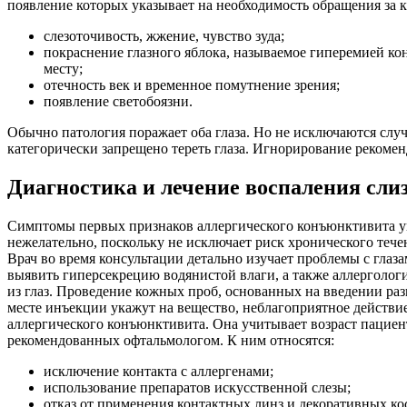
появление которых указывает на необходимость обращения за
слезоточивость, жжение, чувство зуда;
покраснение глазного яблока, называемое гиперемией к
месту;
отечность век и временное помутнение зрения;
появление светобоязни.
Обычно патология поражает оба глаза. Но не исключаются слу
категорически запрещено тереть глаза. Игнорирование рекоме
Диагностика и лечение воспаления слиз
Симптомы первых признаков аллергического конъюнктивита ук
нежелательно, поскольку не исключает риск хронического тече
Врач во время консультации детально изучает проблемы с глаз
выявить гиперсекрецию водянистой влаги, а также аллерголог
из глаз. Проведение кожных проб, основанных на введении ра
месте инъекции укажут на вещество, неблагоприятное действие
аллергического конъюнктивита. Она учитывает возраст пациен
рекомендованных офтальмологом. К ним относятся:
исключение контакта с аллергенами;
использование препаратов искусственной слезы;
отказ от применения контактных линз и декоративных ко