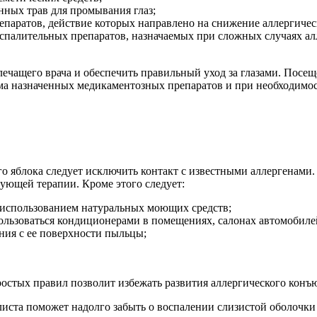
нных трав для промывания глаз;
епаратов, действие которых направлено на снижение аллергичес
палительных препаратов, назначаемых при сложных случаях ал
лечащего врача и обеспечить правильный уход за глазами. Посе
ема назначенных медикаментозных препаратов и при необходимос
о яблока следует исключить контакт с известными аллергенами
ующей терапии. Кроме этого следует:
с использованием натуральных моющих средств;
ользоваться кондиционерами в помещениях, салонах автомобиле
ния с ее поверхности пыльцы;
остых правил позволит избежать развития аллергического конъ
та поможет надолго забыть о воспалении слизистой оболочки гл