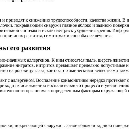
п и приводят к снижению трудоспособности, качества жизни. В 
лочки, покрывающей снаружи глазное яблоко и заднюю поверхно
рительной системы и исключает риск ухудшения зрения. Информ
 о причинах развития, симптомах и способах ее лечения.
ы его развития
но-значимых аллергенов. К ним относятся пыль, шерсть животн
держание нитратов, нитритов превышает предельно-допустимые н
енно на роговицу глаза, контакт с химическими веществами такж
такт с аллергеном. Воспаление конъюнктивы нередко протекает 
риводит к осложнению воспалительного процесса и увеличению
твительности организма к определенным факторам окружающей 
лочки, покрывающей снаружи глазное яблоко и заднюю поверхно