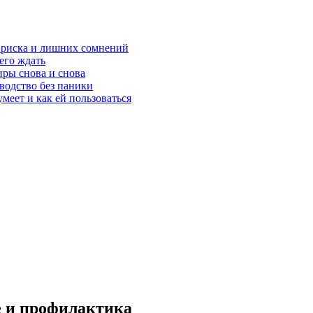
з риска и лишних сомнений
чего ждать
ры снова и снова
оводство без паники
меет и как ей пользоваться
е и профилактика