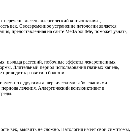
их перечень внесен аллергический конъюнктивит,
сть век. Своевременное устранение патологии является
ация, предоставленная на сайте MedAboutMe, поможет узнать,
ых, пыльца растений, побочные эффекты лекарственных
ормы. Длительный период использования глазных капель,
е приводит к развитию болезни.
совместно с другими аллергическими заболеваниями.
 периода лечения. Аллергический конъюнктивит в
среды.
сть век, выявить не сложно. Патология имеет свои симптомы,