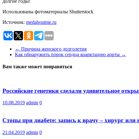
долгие годы!
Использованы фотоматериалы Shutterstock
Источник:
medaboutme.ru
←
Причина женского долголетия
Как обнаружить порок сердца коарктацию аорты
→
Вам также может понравиться
Российские генетики сделали удивительное откры
10.08.2019
admin
0
Стопы при диабете: запись к врачу – хирург или 
21.04.2019
admin
0