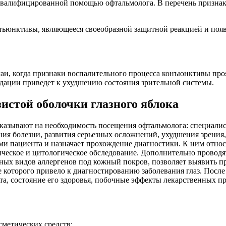
 квалифицированной помощью офтальмолога. В перечень признак
онъюнктивы, являющееся своеобразной защитной реакцией и поя
чаи, когда признаки воспалительного процесса конъюнктивы пр
ндации приведет к ухудшению состояния зрительной системы.
истой оболочки глазного яблока
азывают на необходимость посещения офтальмолога: специалист
ния болезни, развития серьезных осложнений, ухудшения зрения
ами пациента и назначает прохождение диагностики. К ним отно
ическое и цитологическое обследование. Дополнительно проводя
зных видов аллергенов под кожный покров, позволяет выявить 
 которого привело к диагностированию заболевания глаз. После 
та, состояние его здоровья, побочные эффекты лекарственных п
сметических средств;