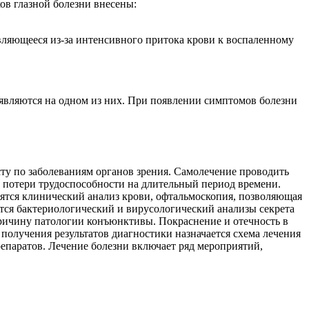
ов глазной болезни внесены:
вляющееся из-за интенсивного притока крови к воспаленному
оявляются на одном из них. При появлении симптомов болезни
у по заболеваниям органов зрения. Самолечение проводить
, потери трудоспособности на длительный период времени.
сятся клинический анализ крови, офтальмоскопия, позволяющая
тся бактериологический и вирусологический анализы секрета
причину патологии конъюнктивы. Покраснение и отечность в
получения результатов диагностики назначается схема лечения
репаратов. Лечение болезни включает ряд мероприятий,