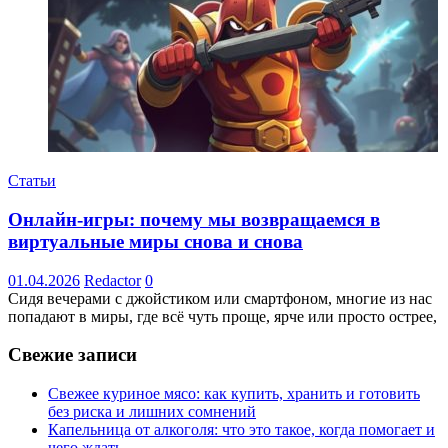
Статьи
Онлайн-игры: почему мы возвращаемся в
виртуальные миры снова и снова
01.04.2026
Redactor
0
Сидя вечерами с джойстиком или смартфоном, многие из нас
попадают в миры, где всё чуть проще, ярче или просто острее,
Свежие записи
Свежее куриное мясо: как купить, хранить и готовить
без риска и лишних сомнений
Капельница от алкоголя: что это такое, когда помогает и
чего ждать