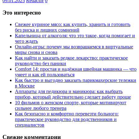
09.01.2025
Redactor
0
Это интересно
Свежее куриное мясо: как купить, хранить и готовить
без риска и лишних сомнений
Капельница от алкоголя: что это такое, когда помогает и
чего ждать
Онлайн-игры: почему мы возвращаемся в виртуальные
миры снова и снова
Как найти и заказать редкое лекарство: практическое
руководство без паники
Comfort 14: простая и надёжная швейная машинка — что
умеет и как ей пользоваться
Как быстро и выгодно заказать парикмахерские тележки
в Москве
Аппараты для педикюра и маникюра: как выбрать
прибор, который действительно сделает работу проще
10 фильмов о женском спорте, которые мотивируют
сильнее любого тренера
Как безопасно и комфортно перевезти больного:
практическое руководство для родственников и
специалистов
Свежие комментарии