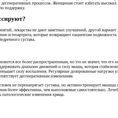
е дегенеративных процессов. Женщинам стоит избегать высоких к
ую поддержку.
ссируют?
риятий, лекарства не дают заметных улучшений, другой вариант 
ния остеоартрита, которые возвращают пациентам подвижность 
едренного сустава.
новится все более распространенным, но это не значит, что его 
держивать диапазон движений и силу мышц, которая стабилизир
еньшает силу воспаления. Регулярные дозированные нагрузки у
репятствует дегенеративным изменениям.
ловек не перенапрягает суставы, но активно тренирует мышцы и
ия более эффективны, чем выполняемые самостоятельно. Лечебн
ь патологические изменения хряща.