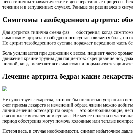
него типичны травматические и дегенеративные процессы. Ревм
течении и в запущенных случаях. Раньше он развивался в ситуа
Симптомы тазобедренного артрита: обо
Для артритов типична смена фаз — обострения, когда симпто
симптомом артрита тазобедренного сустава является боль, но н
Но артрит тазобедренного сустава поражает переднюю часть бед
Боль усиливается при движении с весом, пациент часто хрома
движения крайне трудны для пациентов: скрещивание ног, даж
полной, когда исчезают все симптомы и нормализуется двигате
Лечение артрита бедра: какие лекарств
Не существует лекарства, которое бы полностью устранило ост
счет приема лекарств и изменений образа жизни можно добитьс
линия лечения остеоартрита бедра — это обезболивающие, не
связанные с воспалением сустава. Не менее полезна и частична
период обострения могут помочь холодные или теплые компр
Потеря веса, в случае необходимости, снимет избыточное давл