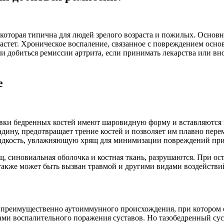
 которая типична для людей зрелого возраста и пожилых. Основ
 растет. Хроническое воспаление, связанное с повреждением осн
 добиться ремиссии артрита, если принимать лекарства или вно
е
овки бедренных костей имеют шаровидную форму и вставляются 
 впадину, предотвращает трение костей и позволяет им плавно п
идкость, увлажняющую хрящ для минимизации повреждений при
 синовиальная оболочка и костная ткань, разрушаются. При осте
также может быть вызван травмой и другими видами воздействи
я преимущественно аутоиммунного происхождения, при котором 
ми воспалительного поражения суставов. Но тазобедренный сус