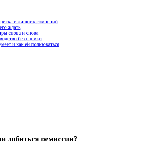
з риска и лишних сомнений
чего ждать
ры снова и снова
оводство без паники
меет и как ей пользоваться
ли добиться ремиссии?