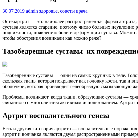
30.07.2019
admin
здоровье
,
советы врача
Остеоартрит — это наиболее распространенная форма артрита,
сустава является старение, поэтому число больных неуклонно
подвижности, появлению боли и деформации сустава. Можно ли
чтобы обострения возникали как можно реже?
Тазобедренные суставы их повреждени
Тазобедренные суставы — одни из самых крупных в теле. Гол
скользкая ткань, которая покрывает как головку кости, так и
оболочкой, которая производит гелеобразную смазывающую ж
Проблемы возникают, когда ткани, образующие суставы — хрящ,
связанного с многолетним активным использованием. Артрит 
Артрит воспалительного генеза
Есть и другая категория артрита — воспалительные поражени
артрит и волчанка являются двумя распространенными примера