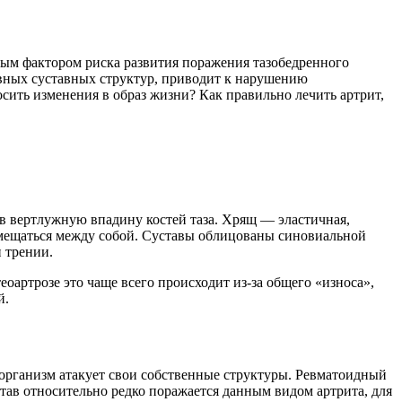
ным фактором риска развития поражения тазобедренного
овных суставных структур, приводит к нарушению
сить изменения в образ жизни? Как правильно лечить артрит,
в вертлужную впадину костей таза. Хрящ — эластичная,
еремещаться между собой. Суставы облицованы синовиальной
 трении.
оартрозе это чаще всего происходит из-за общего «износа»,
й.
организм атакует свои собственные структуры. Ревматоидный
тав относительно редко поражается данным видом артрита, для