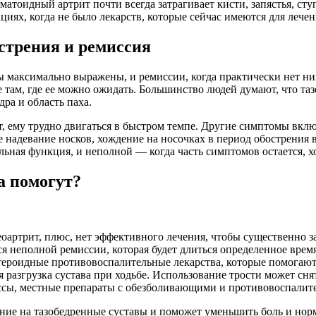
атоидный артрит почти всегда затрагивает кисти, запястья, сту
циях, когда не было лекарств, которые сейчас имеются для лече
стрения и ремиссия
мы максимально выражены, и ремиссии, когда практически нет
е там, где ее можно ожидать. Большинство людей думают, что та
ра и область паха.
ет, ему трудно двигаться в быстром темпе. Другие симптомы вк
е надевание носков, хождение на носочках в период обострения
льная функция, и неполной — когда часть симптомов остается, 
а помогут?
еоартрит, плюс, нет эффективного лечения, чтобы существенно з
я неполной ремиссии, которая будет длиться определенное время
стероидные противовоспалительные лекарства, которые помогаю
я разгрузка сустава при ходьбе. Использование трости может сня
ессы, местные препараты с обезболивающими и противовоспали
ение на тазобедренные суставы и поможет уменьшить боль и норм