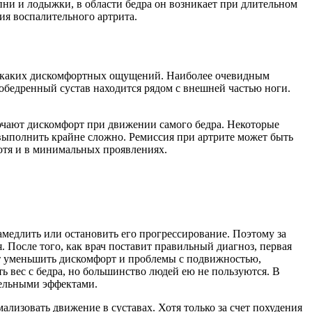
пни и лодыжки, в области бедра он возникает при длительном
ния воспалительного артрита.
 никаких дискомфортных ощущений. Наиболее очевидным
зобедренный сустав находится рядом с внешней частью ноги.
лючают дискомфорт при движении самого бедра. Некоторые
 выполнить крайне сложно. Ремиссия при артрите может быть
хотя и в минимальных проявлениях.
амедлить или остановить его прогрессирование. Поэтому за
. После того, как врач поставит правильный диагноз, первая
т уменьшить дискомфорт и проблемы с подвижностью,
ть вес с бедра, но большинство людей ею не пользуются. В
тельными эффектами.
ализовать движение в суставах. Хотя только за счет похудения