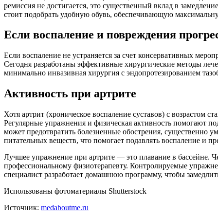
ремиссия не достигается, это существенный вклад в замедлени
стоит подобрать удобную обувь, обеспечивающую максимальн
Если воспаление и повреждения прогре
Если воспаление не устраняется за счет консервативных мероп
Сегодня разработаны эффективные хирургические методы лече
минимально инвазивная хирургия с эндопротезированием тазоб
Активность при артрите
Хотя артрит (хроническое воспаление суставов) с возрастом ста
Регулярные упражнения и физическая активность помогают под
может предотвратить болезненные обострения, существенно ум
питательных веществ, что помогает подавлять воспаление и п
Лучшее упражнение при артрите — это плавание в бассейне. Че
профессиональному физиотерапевту. Контролируемые упражнен
специалист разработает домашнюю программу, чтобы замедлит
Использованы фотоматериалы Shutterstock
Источник:
medaboutme.ru