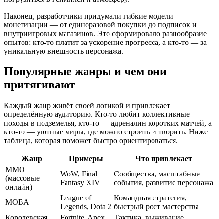
Наконец, разработчики придумали гибкие модели
монетизации — от единоразовой покупки до подписок и
внутриигровых магазинов. Это сформировало разнообразие
опытов: кто-то платит за ускорение прогресса, а кто-то — за
уникальную внешность персонажа.
Популярные жанры и чем они
притягивают
Каждый жанр живёт своей логикой и привлекает
определённую аудиторию. Кто-то любит коллективные
походы в подземелья, кто-то — адреналин коротких матчей, а
кто-то — уютные миры, где можно строить и творить. Ниже
таблица, которая поможет быстро ориентироваться.
Жанр
Примеры
Что привлекает
MMO
WoW, Final
Сообщества, масштабные
(массовые
Fantasy XIV
события, развитие персонажа
онлайн)
League of
Командная стратегия,
MOBA
Legends, Dota 2
быстрый рост мастерства
Королевская
Fortnite, Apex
Тактика, выживание,