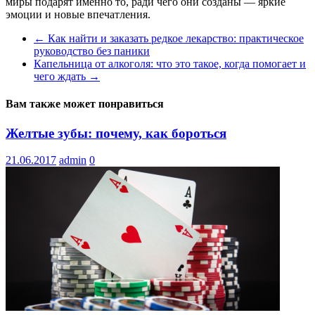
миры подарят именно то, ради чего они созданы — яркие
эмоции и новые впечатления.
←
Как найти и заказать редкое лекарство: практическое
руководство без паники
Капельница от алкоголя: что это такое, когда помогает и
чего ждать
→
Вам также может понравиться
Желтые зубы: почему, как бороться
21.06.2017
admin
0