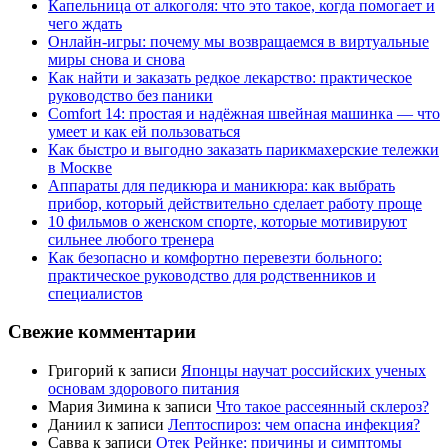
Капельница от алкоголя: что это такое, когда помогает и
чего ждать
Онлайн-игры: почему мы возвращаемся в виртуальные
миры снова и снова
Как найти и заказать редкое лекарство: практическое
руководство без паники
Comfort 14: простая и надёжная швейная машинка — что
умеет и как ей пользоваться
Как быстро и выгодно заказать парикмахерские тележки
в Москве
Аппараты для педикюра и маникюра: как выбрать
прибор, который действительно сделает работу проще
10 фильмов о женском спорте, которые мотивируют
сильнее любого тренера
Как безопасно и комфортно перевезти больного:
практическое руководство для родственников и
специалистов
Свежие комментарии
Григорий
к записи
Японцы научат российских ученых
основам здорового питания
Мария Зимина
к записи
Что такое рассеянный склероз?
Даниил
к записи
Лептоспироз: чем опасна инфекция?
Савва
к записи
Отек Рейнке: причины и симптомы