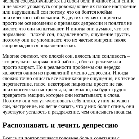
человек сосредотачивается на своей боли в животе или спине,
и не может упомянуть сопровождающее их плохое настроение
или нарушенный сон потому, что он боится клейма
психического заболевания. В других случаях пациенты
просто не осведомлены о признаках депрессии и понятия не
имеют, что они испытывают. И иногда они думают, что это
нормально – плохой сон, подавленность, ощущение грусти,
поэтому они не упоминают, что их частые мигрени также
сопровождаются подавленностью.
Многие считают, что плохой сон, вялость или сонливость –
это результат напряженной работы, сбоев в режиме или
просто возраст. Но в реальности проблемы сна нередко
являются одним из проявлений именно депрессии. Иногда
сложно точно описать все возникающие ощущения, их тесное
переплетение, плюс, некоторые пациенты просто не так
психологически настроены, и, возможно, им будет трудно
превратить эмоции, которые они испытывают, в слова.
Поэтому они могут чувствовать себя плохо, у них нарушен
сон, настроение, но легче сказать, что у них болит спина, они
чувствуют усталость и раздражение, чем описывать нюансы.
Распознавать и лечить депрессию
Всегда ли повторяющаяся головная боль в сочетании с