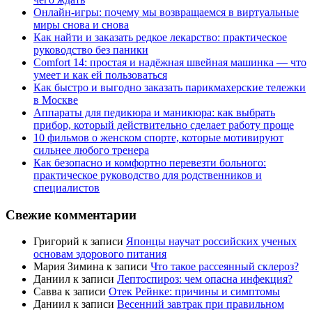
Онлайн-игры: почему мы возвращаемся в виртуальные
миры снова и снова
Как найти и заказать редкое лекарство: практическое
руководство без паники
Comfort 14: простая и надёжная швейная машинка — что
умеет и как ей пользоваться
Как быстро и выгодно заказать парикмахерские тележки
в Москве
Аппараты для педикюра и маникюра: как выбрать
прибор, который действительно сделает работу проще
10 фильмов о женском спорте, которые мотивируют
сильнее любого тренера
Как безопасно и комфортно перевезти больного:
практическое руководство для родственников и
специалистов
Свежие комментарии
Григорий
к записи
Японцы научат российских ученых
основам здорового питания
Мария Зимина
к записи
Что такое рассеянный склероз?
Даниил
к записи
Лептоспироз: чем опасна инфекция?
Савва
к записи
Отек Рейнке: причины и симптомы
Даниил
к записи
Весенний завтрак при правильном