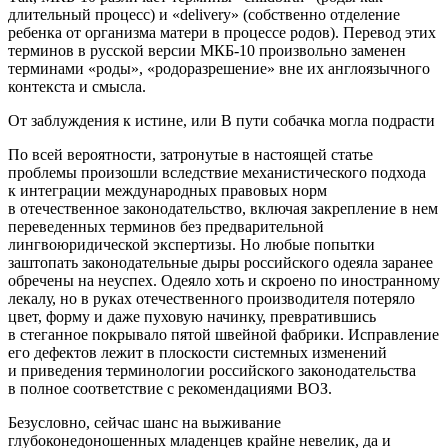
длительный процесс) и «delivery» (собственно отделение
ребенка от организма матери в процессе родов). Перевод этих
терминов в русской версии МКБ-10 произвольно заменен
терминами «роды», «родоразрешение» вне их англоязычного
контекста и смысла.
От заблуждения к истине, или В пути собачка могла подрасти
По всей вероятности, затронутые в настоящей статье
проблемы произошли вследствие механистического подхода
к интеграции международных правовых норм
в отечественное законодательство, включая закрепление в нем
переведенных терминов без предварительной
лингвоюридической экспертизы. Но любые попытки
заштопать законодательные дыры российского одеяла заранее
обречены на неуспех. Одеяло хоть и скроено по иностранному
лекалу, но в руках отечественного производителя потеряло
цвет, форму и даже пуховую начинку, превратившись
в стеганное покрывало пятой швейной фабрики. Исправление
его дефектов лежит в плоскости системных изменений
и приведения терминологии российского законодательства
в полное соответствие с рекомендациями ВОЗ.
Безусловно, сейчас шанс на выживание
глубоконедоношенных младенцев крайне невелик, да и