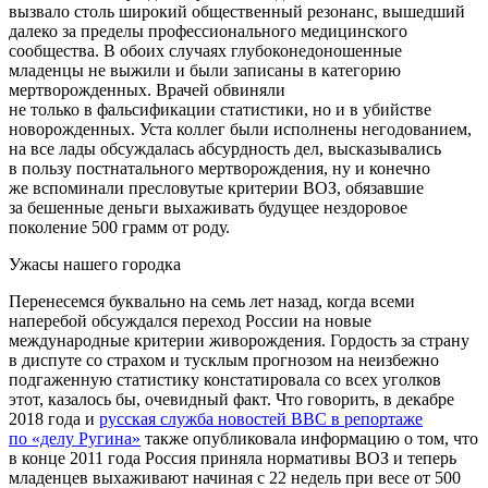
вызвало столь широкий общественный резонанс, вышедший
далеко за пределы профессионального медицинского
сообщества. В обоих случаях глубоконедоношенные
младенцы не выжили и были записаны в категорию
мертворожденных. Врачей обвиняли
не только в фальсификации статистики, но и в убийстве
новорожденных. Уста коллег были исполнены негодованием,
на все лады обсуждалась абсурдность дел, высказывались
в пользу постнатального мертворождения, ну и конечно
же вспоминали пресловутые критерии ВОЗ, обязавшие
за бешенные деньги выхаживать будущее нездоровое
поколение 500 грамм от роду.
Ужасы нашего городка
Перенесемся буквально на семь лет назад, когда всеми
наперебой обсуждался переход России на новые
международные критерии живорождения. Гордость за страну
в диспуте со страхом и тусклым прогнозом на неизбежно
подгаженную статистику констатировала со всех уголков
этот, казалось бы, очевидный факт. Что говорить, в декабре
2018 года и
русская служба новостей ВВС в репортаже
по «делу Ругина»
также опубликовала информацию о том, что
в конце 2011 года Россия приняла нормативы ВОЗ и теперь
младенцев выхаживают начиная с 22 недель при весе от 500