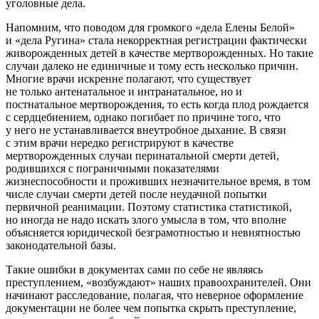
уголовные дела.
Напомним, что поводом для громкого «дела Елены Белой»
и «дела Ругина» стала некорректная регистрации фактически
живорожденных детей в качестве мертворожденных. Но такие
случаи далеко не единичные и тому есть несколько причин.
Многие врачи искренне полагают, что существует
не только антенатальное и интранатальное, но и
постнатальное мертворождения, то есть когда плод рождается
с сердцебиением, однако погибает по причине того, что
у него не устанавливается внеутробное дыхание. В связи
с этим врачи нередко регистрируют в качестве
мертворожденных случаи перинатальной смерти детей,
родившихся с пограничными показателями
жизнеспособности и проживших незначительное время, в том
числе случаи смерти детей после неудачной попытки
первичной реанимации. Поэтому статистика статистикой,
но иногда не надо искать злого умысла в том, что вполне
объясняется юридической безграмотностью и невнятностью
законодательной базы.
Такие ошибки в документах сами по себе не являясь
преступлением, «возбуждают» наших правоохранителей. Они
начинают расследование, полагая, что неверное оформление
документации не более чем попытка скрыть преступление,