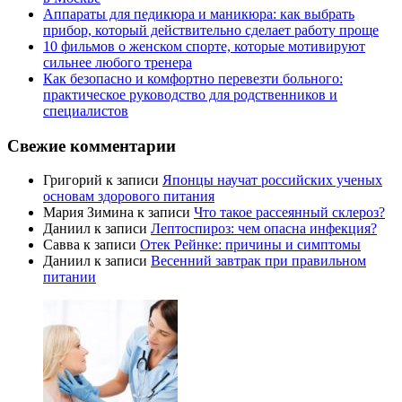
Аппараты для педикюра и маникюра: как выбрать
прибор, который действительно сделает работу проще
10 фильмов о женском спорте, которые мотивируют
сильнее любого тренера
Как безопасно и комфортно перевезти больного:
практическое руководство для родственников и
специалистов
Свежие комментарии
Григорий
к записи
Японцы научат российских ученых
основам здорового питания
Мария Зимина
к записи
Что такое рассеянный склероз?
Даниил
к записи
Лептоспироз: чем опасна инфекция?
Савва
к записи
Отек Рейнке: причины и симптомы
Даниил
к записи
Весенний завтрак при правильном
питании