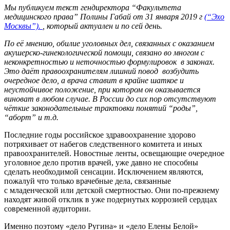
Мы публикуем текст гендиректора “Факультета
медицинского права” Полины Габай от 31 января 2019 г
(“Эхо
Москвы”).
, который актуален и по сей день.
По её мнению, обилие уголовных дел, связанных с оказанием
акушерско-гинекологической помощи, связано во многом с
неконкретностью и неточностью формулировок в законах.
Это даёт правоохранителям лишний повод возбудить
очередное дело, а врача ставит в крайне шаткое и
неустойчивое положение, при котором он оказывается
виноват в любом случае. В России до сих пор отсутствуют
чёткие законодательные трактовки понятий “роды”,
“аборт” и т.д.
Последние годы российское здравоохранение здорово
потряхивает от набегов следственного комитета и иных
правоохранителей. Новостные ленты, освещающие очередное
уголовное дело против врачей, уже давно не способны
сделать необходимой сенсации. Исключением являются,
пожалуй что только врачебные дела, связанные
с младенческой или детской смертностью. Они по-прежнему
находят живой отклик в уже подернутых коррозией сердцах
современной аудитории.
Именно поэтому «дело Ругина» и «дело Елены Белой»