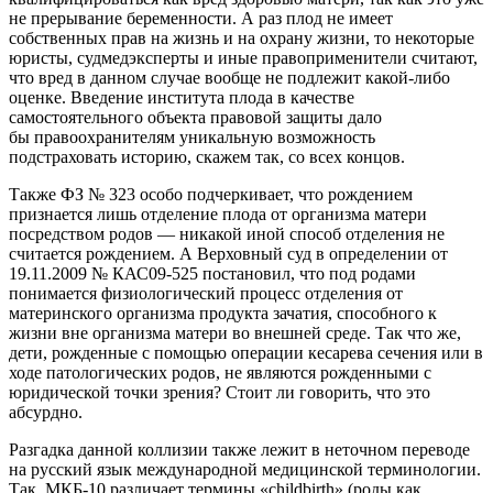
не прерывание беременности. А раз плод не имеет
собственных прав на жизнь и на охрану жизни, то некоторые
юристы, судмедэксперты и иные правоприменители считают,
что вред в данном случае вообще не подлежит какой-либо
оценке. Введение института плода в качестве
самостоятельного объекта правовой защиты дало
бы правоохранителям уникальную возможность
подстраховать историю, скажем так, со всех концов.
Также ФЗ № 323 особо подчеркивает, что рождением
признается лишь отделение плода от организма матери
посредством родов — никакой иной способ отделения не
считается рождением. А Верховный суд в определении от
19.11.2009 № КАС09-525 постановил, что под родами
понимается физиологический процесс отделения от
материнского организма продукта зачатия, способного к
жизни вне организма матери во внешней среде. Так что же,
дети, рожденные с помощью операции кесарева сечения или в
ходе патологических родов, не являются рожденными с
юридической точки зрения? Стоит ли говорить, что это
абсурдно.
Разгадка данной коллизии также лежит в неточном переводе
на русский язык международной медицинской терминологии.
Так, МКБ-10 различает термины «childbirth» (роды как