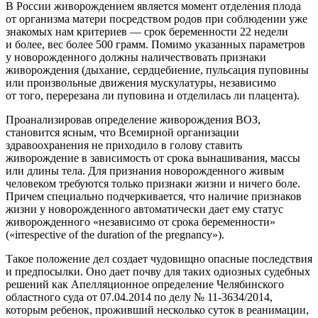
В России живорождением является момент отделения плода
от организма матери посредством родов при соблюдении уже
знакомых нам критериев — срок беременности 22 недели
и более, вес более 500 грамм. Помимо указанных параметров
у новорожденного должны наличествовать признаки
живорождения (дыхание, сердцебиение, пульсация пуповины
или произвольные движения мускулатуры, независимо
от того, перерезана ли пуповина и отделилась ли плацента).
Проанализировав определение живорождения ВОЗ,
становится ясным, что Всемирной организации
здравоохранения не приходило в голову ставить
живорождение в зависимость от срока вынашивания, массы
или длины тела. Для признания новорожденного живым
человеком требуются только признаки жизни и ничего боле.
Причем специально подчеркивается, что наличие признаков
жизни у новорожденного автоматически дает ему статус
живорожденного «независимо от срока беременности»
(«irrespective of the duration of the pregnancy»).
Такое положение дел создает чудовищно опасные последствия
и предпосылки. Оно дает почву для таких одиозных судебных
решений как Апелляционное определение Челябинского
областного суда от 07.04.2014 по делу № 11-3634/2014,
которым ребенок, проживший несколько суток в реанимации,