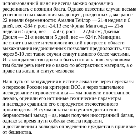
использованный шанс не всегда можно однозначно
расценивать с позиции блага. Однако известны случаи весьма
успешного выхаживания младенцев, рожденных даже ранее
22 недели беременности: Амалия Тейлор — 21-я неделя и 6
дней, вес -284 г, рост -24,13 см; Фрида Мангольд — 21-я
неделя и 5 дней, вес — 450 г, рост — 27,94 см; Джеймс
Джилл — 21-я неделя и 5 дней, вес — 624 г. Медицина
не стоит на месте и технологический прогресс в области
выхаживания недоношенных позволяет предположить, что
через 5-10 лет такие случаи станут намного более частыми.
И законодательство должно быть готово к новым условиям —
тем более речь идет не о каких-то абстрактных материях, а о
праве на жизнь и статус человека.
Наш путь от заблуждения к истине лежал не через пересказы
о переходе России на критерии ВОЗ, а через тщательное
исследование первоисточника — мы подняли иностранное
лекало, оценили его истинные технические параметры
и наглядно сравнили его с продуктом отечественного
производства. В сухом остатке получился достаточно
безрадостный вывод – да, нами получен иностранный багаж,
однако за время пути собачка смогла подрасти,
и доставленный волкодав определенно нуждается в прививке
от бешенства.