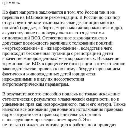
граммов.
Но факт напротив заключается в том, что Россия так и не
перешла на ВОЗовские рекомендации. В России до сих пор
отсутствуют четкие законодательные дефиниции многих
понятий («роды», «аборт», «признаки живорождения» и др.),
а существующие на поверку оказываются далекими
от положений ВОЗ. Отечественное законодательство
допускает возможность различных толкований понятий
«мертворождение» и «живорождение», вследствие чего
происходит бесконечная путаница с регистрацией детей
в качестве живорожденных/ мертворожденных. Искажение
терминологии ВОЗ в процессе ее интеграции в отечественное
законодательство привело к полному абсурду с признанием
фактически живорожденных детей юридически
нерожденными в виду их несоответствия
антропометрическим параметрам.
В результате все это способно повлечь не только искажение
статистических результатов младенческой смертности, но и
ущемление прав как новорожденного, так и его матери. Также
имеются все основания для вольного истолкования правовых
норм сотрудниками правоохранительных органов
с последующим преследованием врачей. Это
не только снижает их мотивацию к работе, но и приводит