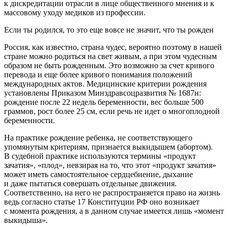
к дискредитации отрасли в лице общественного мнения и к
массовому уходу медиков из профессии.
Если ты родился, то это еще вовсе не значит, что ты рожден
Россия, как известно, страна чудес, вероятно поэтому в нашей
стране можно родиться на свет живым, а при этом чудесным
образом не быть рожденным. Это возможно за счет кривого
перевода и еще более кривого понимания положений
международных актов. Медицинские критерии рождения
установлены Приказом Минздравсоцразвития № 1687н:
рождение после 22 недель беременности, вес больше 500
граммов, рост более 25 см, если речь не идет о многоплодной
беременности.
На практике рождение ребенка, не соответствующего
упомянутым критериям, признается выкидышем (абортом).
В судебной практике используются термины «продукт
зачатия», «плод», невзирая на то, что этот «продукт зачатия»
может иметь самостоятельное сердцебиение, дыхание
и даже пытаться совершать отдельные движения.
Соответственно, на него не распространяется право на жизнь
ведь согласно статье 17 Конституции РФ оно возникает
с момента рождения, а в данном случае имеется лишь «момент
выкидыша».