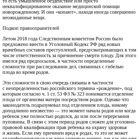
то есть умышленное бездействие или просто
неквалифицированное оказание медицинской помощи
новорожденному. И они «копают», находя иногда совершенно
неожиданные вещи.
Подкоп правоохранителей
Летом 2018 года Следственным комитетом России было
предложено ввести в Уголовный Кодекс РФ ряд новых
врачебных составов преступлений, предусматривающих в том
числе ответственность за причинение смерти плоду. Для этого
имелся ряд предпосылок, в частности определенные
сложности при расследовании дел, связанных с гибелью
плода во время родов.
Эти сложности в свою очередь связаны в частности
с неопределенностью российского термина «рождение», под
которым согласно ч. 1 ст. 53 ФЗ № 323 понимается отделение
плода от организма матери посредством родов. Однако что
законодатель подразумевал под отделением плода, никому
доподлинно неизвестно — это момент начала родов или когда
ребенок уже полностью родился, до или после перерезания
пуповины. В связи с этим период родов сложен для уголовно-
правовой квалификации прав ребенка на охрану здоровья
и жизнь. Если ему причинен вред в родах, то это не может
квалифицироваться как вред здоровью матери, так как это уже