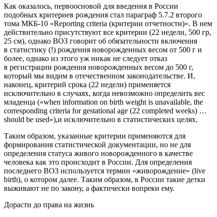
Как оказалось, первоосновой для введения в России
подобных критериев рождения стал параграф 5.7.2 второго
тома МКБ-10 «Reporting criteria (критерии отчетности)». В нем
действительно присутствуют все критерии (22 недели, 500 гр,
25 см), однако ВОЗ говорит об обязательности включения
в статистику (!) рождения новорожденных весом от 500 г и
более, однако из этого уж никак не следует отказ
в регистрации рождения новорожденных весом до 500 г,
который мы видим в отечественном законодательстве. И,
наконец, критерий срока (22 недели) применяется
исключительно в случаях, когда невозможно определить вес
младенца («when information on birth weight is unavailable, the
corresponding criteria for gestational age (22 completed weeks) …
should be used»),и исключительно в статистических целях.
Таким образом, указанные критерии применяются для
формирования статистической документации, но не для
определения статуса живого новорожденного в качестве
человека как это происходит в России. Для определения
последнего ВОЗ используется термин «живорождение» (live
birth), о котором далее. Таким образом, в России такие детки
выживают не по закону, а фактически вопреки ему.
Дорасти до права на жизнь