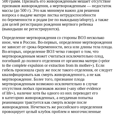
500 грамм. Признать его живорожденным мешает отсутствие
признаков живорождения, а мертворожденным — недостаток
массы (до 500 г). Это как минимум важно для решения
вопроса о выдаче матери листка нетрудоспособности
по беременности и родам (не по выкидышу/аборту), а также
для целей регистрации рождения мертвого ребенка
(выкидыши не регистрируются).
Определение мертворождения со стороны ВОЗ несколько
иное, чем в России. Во-первых, определение мертворождения
не зависит от срока беременности, веса или длины тела плода.
Во-вторых, определение ВОЗ четко говорит о том, что
мертворожденным может считаться исключительно плод,
погибший до полного отделения от организма матери («prior
to the complete expulsion or extraction from its mother»). Если
гибель произошла сразу же после такого отделения, ее следует
квалифицировать как смерть живорожденного, а не как
мертворождение. Более того, признание плода
мертворожденным возможно исключительно в случае
отсутствия любых признаков жизни («any other evidence
of life»), наличие хотя бы одного из них переводит его
в категорию живорожденных, а неудачная попытка
реанимации трактуется как смерть вскоре после
живорождения. Нечеткость же российского определения
провоцирует целый клубок проблем и многочисленные