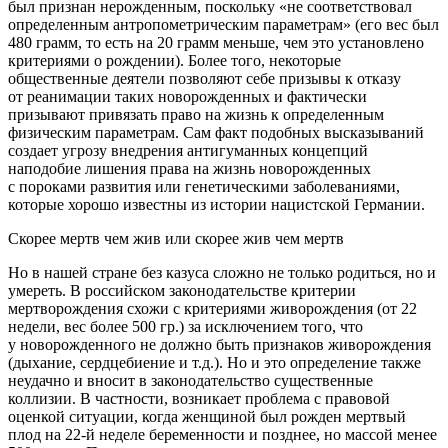
был признан нерожденным, поскольку «не соответствовал
определенным антропометрическим параметрам» (его вес был
480 грамм, то есть на 20 грамм меньше, чем это установлено
критериями о рождении). Более того, некоторые
общественные деятели позволяют себе призывы к отказу
от реанимации таких новорожденных и фактически
призывают привязать право на жизнь к определенным
физическим параметрам. Сам факт подобных высказываний
создает угрозу внедрения антигуманных концепций
наподобие лишения права на жизнь новорожденных
с пороками развития или генетическими заболеваниями,
которые хорошо известны из истории нацистской Германии.
Скорее мертв чем жив или скорее жив чем мертв
Но в нашей стране без казуса сложно не только родиться, но и
умереть. В российском законодательстве критерии
мертворождения схожи с критериями живорождения (от 22
недели, вес более 500 гр.) за исключением того, что
у новорожденного не должно быть признаков живорождения
(дыхание, сердцебиение и т.д.). Но и это определение также
неудачно и вносит в законодательство существенные
коллизии. В частности, возникает проблема с правовой
оценкой ситуации, когда женщиной был рожден мертвый
плод на 22-й неделе беременности и позднее, но массой менее