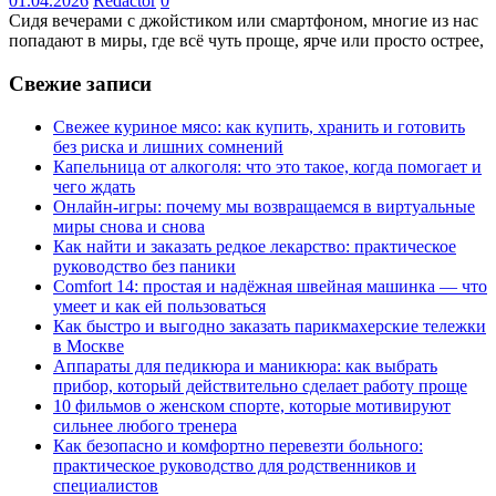
01.04.2026
Redactor
0
Сидя вечерами с джойстиком или смартфоном, многие из нас
попадают в миры, где всё чуть проще, ярче или просто острее,
Свежие записи
Свежее куриное мясо: как купить, хранить и готовить
без риска и лишних сомнений
Капельница от алкоголя: что это такое, когда помогает и
чего ждать
Онлайн-игры: почему мы возвращаемся в виртуальные
миры снова и снова
Как найти и заказать редкое лекарство: практическое
руководство без паники
Comfort 14: простая и надёжная швейная машинка — что
умеет и как ей пользоваться
Как быстро и выгодно заказать парикмахерские тележки
в Москве
Аппараты для педикюра и маникюра: как выбрать
прибор, который действительно сделает работу проще
10 фильмов о женском спорте, которые мотивируют
сильнее любого тренера
Как безопасно и комфортно перевезти больного:
практическое руководство для родственников и
специалистов