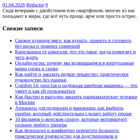
01.04.2026
Redactor
0
Сидя вечерами с джойстиком или смартфоном, многие из нас
попадают в миры, где всё чуть проще, ярче или просто острее,
Свежие записи
Свежее куриное мясо: как купить, хранить и готовить
без риска и лишних сомнений
Капельница от алкоголя: что это такое, когда помогает и
чего ждать
Онлайн-игры: почему мы возвращаемся в виртуальные
миры снова и снова
Как найти и заказать редкое лекарство: практическое
руководство без паники
Comfort 14: простая и надёжная швейная машинка — что
умеет и как ей пользоваться
Как быстро и выгодно заказать парикмахерские тележки
в Москве
Аппараты для педикюра и маникюра: как выбрать
прибор, который действительно сделает работу проще
10 фильмов о женском спорте, которые мотивируют
сильнее любого тренера
Как безопасно и комфортно перевезти больного:
практическое руководство для родственников и