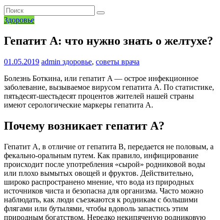
Здоровье
Гепатит A: что нужно знать о желтухе?
01.05.2019
admin
здоровье
,
советы врача
Болезнь Боткина, или гепатит A — острое инфекционное
заболевание, вызываемое вирусом гепатита A. По статистике,
пятьдесят-шестьдесят процентов жителей нашей страны
имеют серологические маркеры гепатита A.
Почему возникает гепатит A?
Гепатит A, в отличие от гепатита B, передается не половым, а
фекально-оральным путем. Как правило, инфицирование
происходит после употребления «сырой» родниковой воды
или плохо вымытых овощей и фруктов. Действительно,
широко распространено мнение, что вода из природных
источников чиста и безопасна для организма. Часто можно
наблюдать, как люди съезжаются к родникам с большими
флягами или бутылями, чтобы вдоволь запастись этим
природным богатством. Нередко некипяченую родниковую