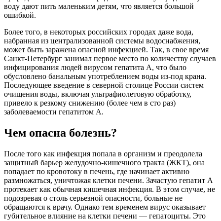
воду дают пить маленьким детям, что является большой
ошибкой.
Более того, в некоторых российских городах даже вода,
набранная из централизованной системы водоснабжения,
может быть заражена опасной инфекцией. Так, в свое время
Санкт-Петербург занимал первое место по количеству случаев
инфицирования людей вирусом гепатита A, что было
обусловлено банальным употреблением воды из-под крана.
Последующее введение в северной столице России систем
очищения воды, включая ультрафиолетовую обработку,
привело к резкому снижению (более чем в сто раз)
заболеваемости гепатитом A.
Чем опасна болезнь?
После того как инфекция попала в организм и преодолела
защитный барьер желудочно-кишечного тракта (ЖКТ), она
попадает по кровотоку в печень, где начинает активно
размножаться, уничтожая клетки печени. Зачастую гепатит A
протекает как обычная кишечная инфекция. В этом случае, не
подозревая о столь серьезной опасности, больные не
обращаются к врачу. Однако тем временем вирус оказывает
губительное влияние на клетки печени — гепатоциты. Это