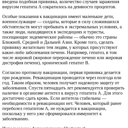
введена подобная прививка, количество случаев заражения
вирусом гепатита A сократилось на девяносто процентов.
Особые показания к вакцинации имеют маленькие дети,
военнослужащие — солдаты, которые в силу сложившихся
обстоятельств могут пребывать в экстремальных условиях, а
также люди, находящиеся в экспедициях и туристы,
посещающие эндемические районы — обычно это страны
Ближней, Средней и Дальней Азии. Кроме того, сделать
прививку желательно тем людям, у которых присутствуют
какие-либо заболевания печени. Например, гепатоз, в том
числе жировой (жировое перерождение печени или жировая
дистрофия печени), хронический гепатит B.
Согласно протоколу вакцинации, первая прививка делается
при рождении. Ревакцинация проводится через полгода или
год. Таким образом, человек получает надежную защиту от
заболевания. Спустя пятнадцать лет рекомендуется проверить
наличие в организме антител к вирусу гепатита A. Для этого
достаточно сдать кровь. Если антитела стабильны —
необходимости в ревакцинации нет. Человек, который ранее
переболел гепатитом A, не нуждается в вакцинации,
поскольку у него уже сформировался иммунитет к
заболеванию.