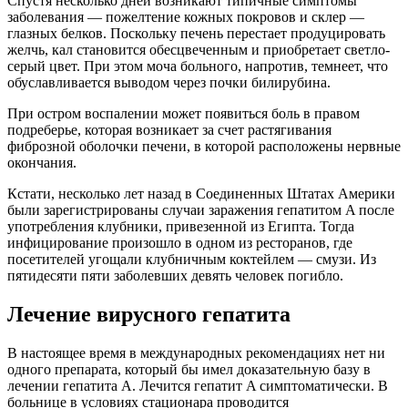
Спустя несколько дней возникают типичные симптомы
заболевания — пожелтение кожных покровов и склер —
глазных белков. Поскольку печень перестает продуцировать
желчь, кал становится обесцвеченным и приобретает светло-
серый цвет. При этом моча больного, напротив, темнеет, что
обуславливается выводом через почки билирубина.
При остром воспалении может появиться боль в правом
подреберье, которая возникает за счет растягивания
фиброзной оболочки печени, в которой расположены нервные
окончания.
Кстати, несколько лет назад в Соединенных Штатах Америки
были зарегистрированы случаи заражения гепатитом A после
употребления клубники, привезенной из Египта. Тогда
инфицирование произошло в одном из ресторанов, где
посетителей угощали клубничным коктейлем — смузи. Из
пятидесяти пяти заболевших девять человек погибло.
Лечение вирусного гепатита
В настоящее время в международных рекомендациях нет ни
одного препарата, который бы имел доказательную базу в
лечении гепатита A. Лечится гепатит A симптоматически. В
больнице в условиях стационара проводится