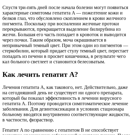
Спустя три-пять дней после начала болезни могут появиться
характерные симптомы гепатита A — пожелтение кожи и
белков глаз, что обусловлено скоплением в крови желчного
пигмента. Поскольку при воспалении желчные протоки
перекрываются, прекращается выделение билирубина из
желчи. Большая его часть попадает в кровоток и выводится
через почки. Таким образом, моча окрашивается в
непривычный темный цвет. При этом один из пигментов —
стеркобилин, который придает стулу темный цвет, перестает
попадать из печени в просвет кишечника, в результате чего
кал больного светлеет и становится белесоватым.
Как лечить гепатит A?
Лечения гепатита A, как такового, нет. Действительно, даже
на сегодняшний день не существует ни одного препарата,
который бы показал эффективность в лечении вирусного
гепатита A. Поэтому проводится симптоматическое лечение
заболевания. Для дезинтоксикации в условиях стационара
больному вводятся внутривенно соответствующие жидкости,
в частности, физраствор.
Гепатит A по сравнению с гепатитом B не способствует