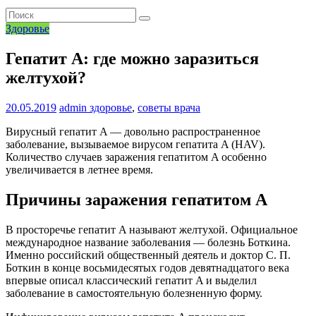
Здоровье
Гепатит A: где можно заразиться
желтухой?
20.05.2019
admin
здоровье
,
советы врача
Вирусный гепатит A — довольно распространенное
заболевание, вызываемое вирусом гепатита A (HAV).
Количество случаев заражения гепатитом A особенно
увеличивается в летнее время.
Причины заражения гепатитом A
В просторечье гепатит A называют желтухой. Официальное
международное название заболевания — болезнь Боткина.
Именно российский общественный деятель и доктор С. П.
Боткин в конце восьмидесятых годов девятнадцатого века
впервые описал классический гепатит A и выделил
заболевание в самостоятельную болезненную форму.