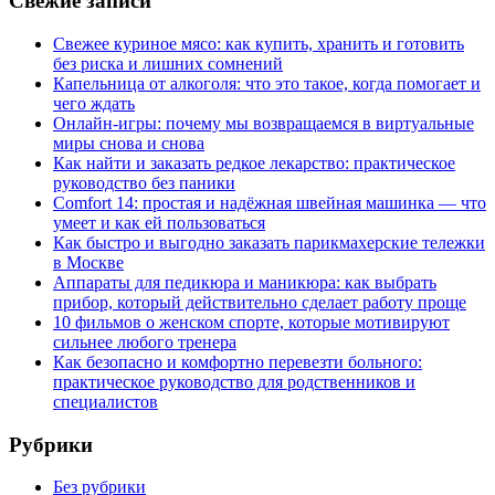
Свежие записи
Свежее куриное мясо: как купить, хранить и готовить
без риска и лишних сомнений
Капельница от алкоголя: что это такое, когда помогает и
чего ждать
Онлайн-игры: почему мы возвращаемся в виртуальные
миры снова и снова
Как найти и заказать редкое лекарство: практическое
руководство без паники
Comfort 14: простая и надёжная швейная машинка — что
умеет и как ей пользоваться
Как быстро и выгодно заказать парикмахерские тележки
в Москве
Аппараты для педикюра и маникюра: как выбрать
прибор, который действительно сделает работу проще
10 фильмов о женском спорте, которые мотивируют
сильнее любого тренера
Как безопасно и комфортно перевезти больного:
практическое руководство для родственников и
специалистов
Рубрики
Без рубрики