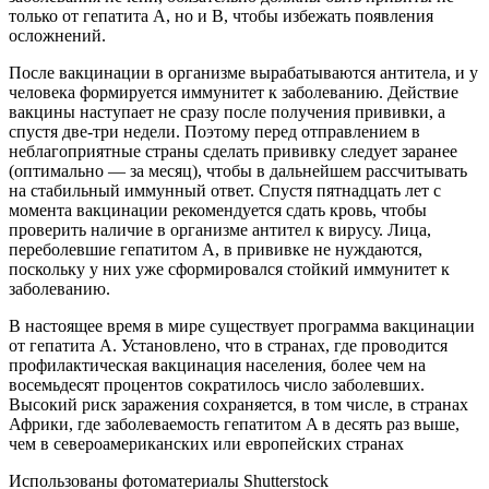
только от гепатита A, но и B, чтобы избежать появления
осложнений.
После вакцинации в организме вырабатываются антитела, и у
человека формируется иммунитет к заболеванию. Действие
вакцины наступает не сразу после получения прививки, а
спустя две-три недели. Поэтому перед отправлением в
неблагоприятные страны сделать прививку следует заранее
(оптимально — за месяц), чтобы в дальнейшем рассчитывать
на стабильный иммунный ответ. Спустя пятнадцать лет с
момента вакцинации рекомендуется сдать кровь, чтобы
проверить наличие в организме антител к вирусу. Лица,
переболевшие гепатитом A, в прививке не нуждаются,
поскольку у них уже сформировался стойкий иммунитет к
заболеванию.
В настоящее время в мире существует программа вакцинации
от гепатита A. Установлено, что в странах, где проводится
профилактическая вакцинация населения, более чем на
восемьдесят процентов сократилось число заболевших.
Высокий риск заражения сохраняется, в том числе, в странах
Африки, где заболеваемость гепатитом A в десять раз выше,
чем в североамериканских или европейских странах
Использованы фотоматериалы Shutterstock