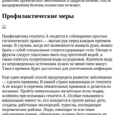
развитию хронических заболеваний и цирроза печени. После
выздоровления болезнь полностью исчезает.
Профилактические меры
Профилактика гепатита A сводится к соблюдению простых
гигиенических правил — мытью рук перед каждым приемом
пищи. В случаях, когда нет возможности вымыть руки, можно
брать с собой специальные спиртосодержащие гели. Овощи и
фрукты следует тщательно мыть под проточной водой, а
также избегать потребления воды из родников. Кипятить воду
из непроверенных источников нужно не менее пяти минут.
Такого времени будет достаточно для уничтожения инфекции.
Еще один верный способ предупредить развитие заболевания
— сделать прививку. В нашей стране вакцинация от гепатита
A не входит в перечень обязательных прививок и делается по
желанию. Пройти иммунизацию желательно всем людям,
особенно при вспышках гепатита A. Особые показания к
вакцинации имеют те, кто находится в группе риска: дети,
солдаты, работники экспедиций, туристы, посещающие
эндемические районы. Люди, имеющие те или иные
заболевания печени, обязательно должны быть привиты не