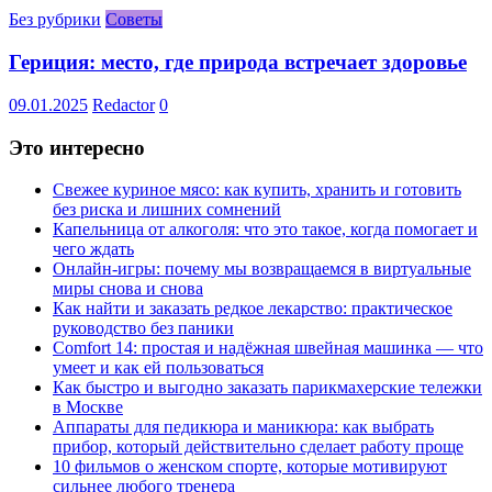
Без рубрики
Советы
Гериция: место, где природа встречает здоровье
09.01.2025
Redactor
0
Это интересно
Свежее куриное мясо: как купить, хранить и готовить
без риска и лишних сомнений
Капельница от алкоголя: что это такое, когда помогает и
чего ждать
Онлайн-игры: почему мы возвращаемся в виртуальные
миры снова и снова
Как найти и заказать редкое лекарство: практическое
руководство без паники
Comfort 14: простая и надёжная швейная машинка — что
умеет и как ей пользоваться
Как быстро и выгодно заказать парикмахерские тележки
в Москве
Аппараты для педикюра и маникюра: как выбрать
прибор, который действительно сделает работу проще
10 фильмов о женском спорте, которые мотивируют
сильнее любого тренера