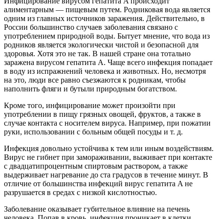
Инфицирование вирусом гепатита A происходит
алиментарным — пищевым путем. Родниковая вода является
одним из главных источников заражения. Действительно, в
России большинство случаев заболевания связано с
употреблением природной воды. Бытует мнение, что вода из
родников является экологически чистой и безопасной для
здоровья. Хотя это не так. В нашей стране она тотально
заражена вирусом гепатита A. Чаще всего инфекция попадает
в воду из испражнений человека и животных. Но, несмотря
на это, люди все равно съезжаются к родникам, чтобы
наполнить фляги и бутыли природным богатством.
Кроме того, инфицирование может произойти при
употреблении в пищу грязных овощей, фруктов, а также в
случае контакта с носителем вируса. Например, при пожатии
руки, использовании с больным общей посуды и т. д.
Инфекция довольно устойчива к тем или иным воздействиям.
Вирус не гибнет при замораживании, выживает при контакте
с двадцатипроцентным спиртовым раствором, а также
выдерживает нагревание до ста градусов в течение минут. В
отличие от большинства инфекций вирус гепатита A не
разрушается в средах с низкой кислотностью.
Заболевание оказывает губительное влияние на печень
человека. Попав в кровь, инфекция проникает в клетки