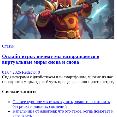
Статьи
Онлайн-игры: почему мы возвращаемся в
виртуальные миры снова и снова
01.04.2026
Redactor
0
Сидя вечерами с джойстиком или смартфоном, многие из нас
попадают в миры, где всё чуть проще, ярче или просто острее,
Свежие записи
Свежее куриное мясо: как купить, хранить и готовить
без риска и лишних сомнений
Капельница от алкоголя: что это такое, когда помогает и
чего ждать