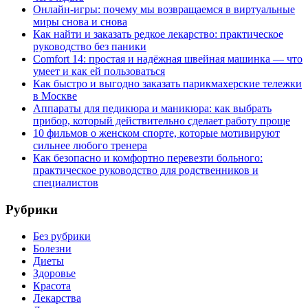
Онлайн-игры: почему мы возвращаемся в виртуальные
миры снова и снова
Как найти и заказать редкое лекарство: практическое
руководство без паники
Comfort 14: простая и надёжная швейная машинка — что
умеет и как ей пользоваться
Как быстро и выгодно заказать парикмахерские тележки
в Москве
Аппараты для педикюра и маникюра: как выбрать
прибор, который действительно сделает работу проще
10 фильмов о женском спорте, которые мотивируют
сильнее любого тренера
Как безопасно и комфортно перевезти больного:
практическое руководство для родственников и
специалистов
Рубрики
Без рубрики
Болезни
Диеты
Здоровье
Красота
Лекарства