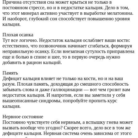
Причина отсутствия сна может крыться не только в
постоянном стрессе, но и в недостатке кальция. Дело в том,
что этот минерал активно участвует в выработке мелатонина.
И наоборот, глубокий сон способствует повышению уровня
кальция.
Плохая осанка
Тут все логично. Недостаток кальция ослабляет ваши кости:
естественно, что позвоночник начинает сгибаться, формируя
неправильную осанку. Если внезапная сутулость приправлена
еще и болью в спине и шее, то в первую очередь нужно
добавить в рацион кальций.
Память
Дефицит кальция влияет не только на кости, но и на ваш
разум. Плохая память, доходящая до смешного способность
забывать слова и даже галлюцинации — вот чем грозит вам
недостаток кальция. И напротив, если вы заметили у себя
вышеописанные синдромы, попробуйте пропить курс
кальция.
Нервное состояние
Постоянно чувствуете себя нервным, а вспышку гнева может
вызвать вообще что угодно? Скорее всего, дело все в том же
дефиците кальция. Нервная система очень зависима от этого