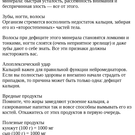
минерала: быстрая усталость, рассеянность внимания и
беспричинная злость — все от этого.
Зубы, ногти, волосы
Организм стремится восполнить недостаток кальция, забирая
его из «второстепенных» частей тела.
Волосы при дефиците этого минерала становятся ломкими и
тонкими, ногти слоятся (очень неприятное зрелище) и даже
зубы дают о себе знать. Все эти признаки должны
насторожить вас.
Апоплексический удар
Кальций важен для правильной функции нейромедиаторов.
Если вы полностью здоровы и внезапно начали страдать от
припадков, то причина может быть только одна: дефицит
кальция.
Вредные продукты
Помните, что жиры замедляют усвоение кальция, а
газированные напитки так и вовсе способны вымывать его из
костей. Откажитесь от этих продуктов в первую очередь.
Полезные продукты
кунжут (100 г) = 1000 мг
сыр (100 г) = 1000 мг