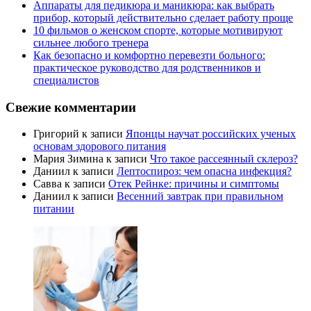
Аппараты для педикюра и маникюра: как выбрать
прибор, который действительно сделает работу проще
10 фильмов о женском спорте, которые мотивируют
сильнее любого тренера
Как безопасно и комфортно перевезти больного:
практическое руководство для родственников и
специалистов
Свежие комментарии
Григорий
к записи
Японцы научат российских ученых
основам здорового питания
Мария Зимина
к записи
Что такое рассеянный склероз?
Даниил
к записи
Лептоспироз: чем опасна инфекция?
Савва
к записи
Отек Рейнке: причины и симптомы
Даниил
к записи
Весенний завтрак при правильном
питании