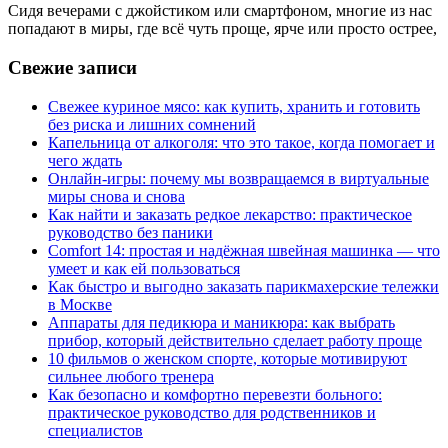
Сидя вечерами с джойстиком или смартфоном, многие из нас
попадают в миры, где всё чуть проще, ярче или просто острее,
Свежие записи
Свежее куриное мясо: как купить, хранить и готовить
без риска и лишних сомнений
Капельница от алкоголя: что это такое, когда помогает и
чего ждать
Онлайн-игры: почему мы возвращаемся в виртуальные
миры снова и снова
Как найти и заказать редкое лекарство: практическое
руководство без паники
Comfort 14: простая и надёжная швейная машинка — что
умеет и как ей пользоваться
Как быстро и выгодно заказать парикмахерские тележки
в Москве
Аппараты для педикюра и маникюра: как выбрать
прибор, который действительно сделает работу проще
10 фильмов о женском спорте, которые мотивируют
сильнее любого тренера
Как безопасно и комфортно перевезти больного:
практическое руководство для родственников и
специалистов