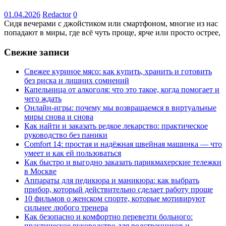
01.04.2026
Redactor
0
Сидя вечерами с джойстиком или смартфоном, многие из нас
попадают в миры, где всё чуть проще, ярче или просто острее,
Свежие записи
Свежее куриное мясо: как купить, хранить и готовить
без риска и лишних сомнений
Капельница от алкоголя: что это такое, когда помогает и
чего ждать
Онлайн-игры: почему мы возвращаемся в виртуальные
миры снова и снова
Как найти и заказать редкое лекарство: практическое
руководство без паники
Comfort 14: простая и надёжная швейная машинка — что
умеет и как ей пользоваться
Как быстро и выгодно заказать парикмахерские тележки
в Москве
Аппараты для педикюра и маникюра: как выбрать
прибор, который действительно сделает работу проще
10 фильмов о женском спорте, которые мотивируют
сильнее любого тренера
Как безопасно и комфортно перевезти больного:
практическое руководство для родственников и