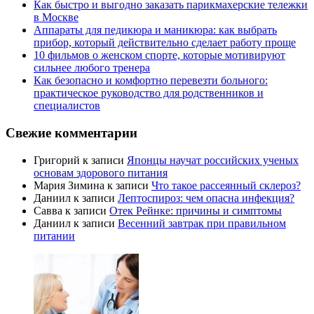
Как быстро и выгодно заказать парикмахерские тележки
в Москве
Аппараты для педикюра и маникюра: как выбрать
прибор, который действительно сделает работу проще
10 фильмов о женском спорте, которые мотивируют
сильнее любого тренера
Как безопасно и комфортно перевезти больного:
практическое руководство для родственников и
специалистов
Свежие комментарии
Григорий
к записи
Японцы научат российских ученых
основам здорового питания
Мария Зимина
к записи
Что такое рассеянный склероз?
Даниил
к записи
Лептоспироз: чем опасна инфекция?
Савва
к записи
Отек Рейнке: причины и симптомы
Даниил
к записи
Весенний завтрак при правильном
питании