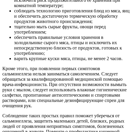
исключить риск продолжительного ее хранения при
комнатной температуре;
соблюдать технологию приготовления блюд из мяса, яиц
и обеспечить достаточную термическую обработку
продуктов животного происхождения;
тщательно мыть сырые фрукты, овощи перед
употреблением;
обеспечить правильные условия хранения в
холодильнике сырого мяса, птицы и исключить их
непосредственную близость от продуктов, готовых к
употреблению;
варить крупные куски мяса, птицы, не менее 2 часов.
Кроме этого, при появлении первых симптомов
сальмонеллеза нельзя заниматься самолечением. Следует
обращаться за квалифицированной медицинской помощью
врача-инфекциониста. При отсутствии возможности вымыть
руки с мылом, следует использовать влажные гигиенические
салфетки, пропитанные антисептическими и спиртовыми
растворами, или специальные дезинфицирующие спреи для
очищения рук.
Соблюдение таких простых правил поможет уберечься от
сальмонеллеза, защитить маленьких детей, близких, родных
людей от проявления неприятных симптомов, болезненных
ощущений в животе. Помните о профилактике кишечной