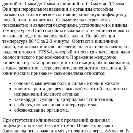
длиной от 1 мкм до 7 мкм и шириной от 0,3 мкм до 0,7 мкм.
Они при пероральном введении в организм способны
вызывать патологическое состояние, кишечную инфекцию у
людей, птиц и животных. Сальмонеллы встречаются
повсеместно и являются бактериями, устойчивыми к низким
температурам. Они способны выживать в течение нескольких
месяцев в воде и пары недель без влаги. Погибают при
температуре 80 °С за 2-3 минуты. Обитают в кишечнике
людей, животных и после поселения на его стенках начинают
выделять токсин TTSS-1, который относится к категории ядов
биологического происхождения. Поражение желудочно-
кишечного тракта приводит к интоксикации, обезвоживанию,
а также развитию гастроэнтерита, холецистита, холангита. К
клиническим признакам сальмонеллеза относятся:
головная, мышечная боль и сильные боли в животе;
тошнота, рвота, диарея с высокой частотой водянистых
испражнений зеленого оттенка;
тахикардия, судороги, артериальная гипотензия;
слабость, повышенная температура тела;
обезвоживание организма.
При отсутствии клинических проявлений кишечная
инфекция протекает бессимптомно. Первые признаки
бактериального заражения могут появиться через 2-6 часов. В