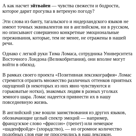
А как насчет
эйтвайен
— чувства свежести и бодрости,
которое дарит прогулка в ветреную погоду?
Эти слова из банту, тагальского и нидерландского языков не
имеют точных эквивалентов ни в английском, ни в русском,
но описывают совершенно конкретные эмоциональные
переживания, которые, тем не менее, не отражены в нашей
речи.
Однако с легкой руки Тима Ломаса, сотрудника Университета
Восточного Лондона (Великобритания), они вполне могут
войти в обиход.
В рамках своего проекта «Позитивная лексикография» Ломас
стремится отразить множество различных оттенков приятных
ощущений (в некоторых из них явно чувствуются и
горьковатые нотки), знакомых людям в разных уголках
земного шара. Ломас надеется привнести их в нашу
повседневную жизнь.
В английский уже вошли заимствования из других языков,
обозначающие целый спектр эмоций — например,
французское слово «фриссон» (трепет) или немецкое
«шаденфройде» (злорадство), — но огромное количество
подобных слов еще не просочились в наш лексикон.