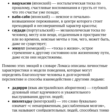
нацукасии
(японский) — ностальгическая тоска по
прошлому, счастливые воспоминания и грусть от того,
что это счастье уже позади;
ваби-саби
(японский) — неясное и печально-
возвышенное переживание, в центре которого стоит
преходящий и несовершенный характер красоты;
саудади
(португальский) — меланхолическая тоска по
человеку, месту или вещи, отдаленным в пространстве
или во времени, неясные мечты о том, чего, может быть,
даже не существует;
зензухт
(немецкий) — «тоска о жизни», острое
стремление к другому состоянию или жизненному пути,
даже если они недостижимы.
Помимо этих эмоций в словаре Ломаса описаны личностные
характеристики и модели поведения, которые могут
определять благополучие человека в долгосрочной
перспективе и способы взаимодействия с другими людьми:
дадирри
(язык австралийских аборигенов) — глубокий
духовный опыт вдумчивого и уважительного
выслушивания других людей;
пихентадьу
(венгерский) — это слово буквально
означает «с ненапряженным, расслабленным мозгом»,
так называют сообразительных людей, способных тонко