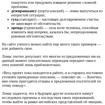
пошутить или придумать изящное решение сложной
проблемы;
дезенрашкансу
(португальский) — ловко выпутаться из
непростой ситуации;
суха
(санскрит) — настоящее долговременное счастье,
не зависящее от обстоятельств;
оренда
(гуронский) — сила воли человека, способная
изменить мир вопреки, казалось бы, непреодолимым,
роковым обстоятельствам.
На сайте ученого можно найти еще много таких примеров —
или добавить свои.
Ломас охотно допускает, что многие из предложенных им на
данный момент описательных переводов передают смысл
этих понятий лишь приблизительно.
«Весь проект пока находится в работе, и я стараюсь постоянно
уточнять приведенные описания, — поясняет он. — Конечно,
мне очень пригодятся отзывы и предложения посетителей по
этому поводу».
Ломас надеется, что в будущем другие психологи начнут
исследовать причины и последствия таких переживаний,
чтобы выйти за рамки английских представлений об эмоциях,