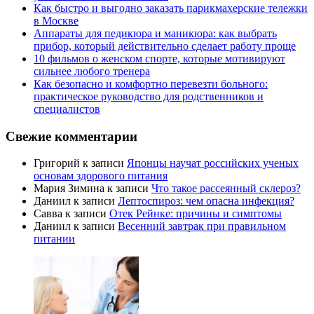
Как быстро и выгодно заказать парикмахерские тележки
в Москве
Аппараты для педикюра и маникюра: как выбрать
прибор, который действительно сделает работу проще
10 фильмов о женском спорте, которые мотивируют
сильнее любого тренера
Как безопасно и комфортно перевезти больного:
практическое руководство для родственников и
специалистов
Свежие комментарии
Григорий
к записи
Японцы научат российских ученых
основам здорового питания
Мария Зимина
к записи
Что такое рассеянный склероз?
Даниил
к записи
Лептоспироз: чем опасна инфекция?
Савва
к записи
Отек Рейнке: причины и симптомы
Даниил
к записи
Весенний завтрак при правильном
питании