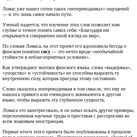
Ломас уже нашел сотни таких «непереводимых» ощущений
— и это лишь самое начало пути.
Ученый надеется, что изучение этих слов позволит нам
глубже и точнее понять самих себя: «Благодаря им
открывается совершенно иной взгляд на мир».
По словам Ломаса, на этот проект его вдохновила беседа о
финском понятии
сису
— это нечто вроде «необычайной
стойкости в неблагоприятных условиях».
Как утверждают знатоки финского языка, слова «выдержка»,
«упорство» и «устойчивость» не способны выразить ту
внутреннюю силу, которая присуща этому состоянию.
Слово оказалось непереводимым в том смысле, что ему не
нашлось прямого или очевидного эквивалента в другом
языке, чтобы выразить эту глубинную сущность.
Ломаса это заинтриговало, и он начал искать другие примеры,
перелопачивая научные труды и приставая с расспросами ко
всем знакомым иностранцам.
Первые итоги этого проекта были опубликованы в прошлом