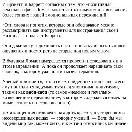
И Брэкетт, и Барретт согласны с тем, что «позитивная
лексикография» Ломаса может стать стимулом для выявления
более тонких граней эмоциональных переживаний.
«Эти слова и понятия, которые они обозначают, можно
рассматривать как инструменты для выстраивания своей
жизни», — полагает Барретт.
Они даже могут вдохновить нас на попытку испытать новые
ощущения и посмотреть на старые под новым углом.
В будущем Ломас намеревается провести исследования и в
этом направлении. А пока он продолжает наращивать свой
словарь, в котором уже почти тысяча терминов.
Ученый признается, что из всех найденных слов чаще всего
ему приходится задумываться над японскими понятиями,
такими как
ваби-саби
(то самое «неясное и печально-
возвышенное переживание», в котором содержится намек на
мимолетность и несовершенство).
«Эта концепция позволяет находить красоту в устаревших и
несовершенных вещах, — говорит ученый. — Если бы мы
видели мир так, может быть, и к жизни относились бы иначе».