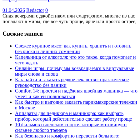
01.04.2026
Redactor
0
Сидя вечерами с джойстиком или смартфоном, многие из нас
попадают в миры, где всё чуть проще, ярче или просто острее,
Свежие записи
Свежее куриное мясо: как купить, хранить и готовить
без риска и лишних сомнений
Капельница от алкоголя: что это такое, когда помогает и
чего ждать
Онлайн-игры: почему мы возвращаемся в виртуальные
миры снова и снова
Как найти и заказать редкое лекарство: практическое
руководство без паники
Comfort 14: простая и надёжная швейная машинка — что
умеет и как ей пользоваться
Как быстро и выгодно заказать парикмахерские тележки
в Москве
Аппараты для педикюра и маникюра: как выбрать
прибор, который действительно сделает работу проще
10 фильмов о женском спорте, которые мотивируют
сильнее любого тренера
Как безопасно и комфортно перевезти больного: