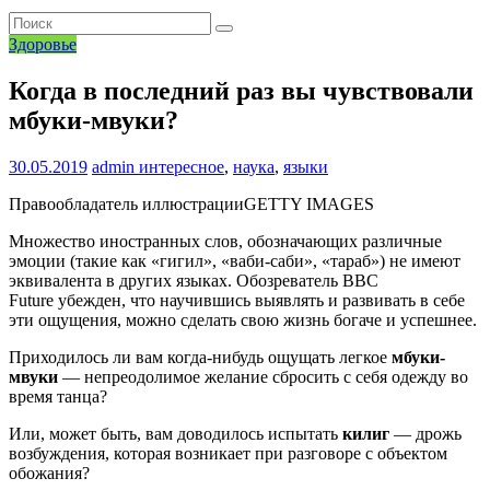
Здоровье
Когда в последний раз вы чувствовали
мбуки-мвуки?
30.05.2019
admin
интересное
,
наука
,
языки
Правообладатель иллюстрации
GETTY IMAGES
Множество иностранных слов, обозначающих различные
эмоции (такие как «гигил», «ваби-саби», «тараб») не имеют
эквивалента в других языках. Обозреватель BBC
Future убежден, что научившись выявлять и развивать в себе
эти ощущения, можно сделать свою жизнь богаче и успешнее.
Приходилось ли вам когда-нибудь ощущать легкое
мбуки-
мвуки
— непреодолимое желание сбросить с себя одежду во
время танца?
Или, может быть, вам доводилось испытать
килиг
— дрожь
возбуждения, которая возникает при разговоре с объектом
обожания?