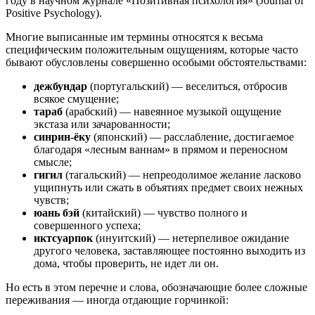
году в научном журнале «Позитивная психология» (Journal of
Positive Psychology).
Многие выписанные им термины относятся к весьма
специфическим положительным ощущениям, которые часто
бывают обусловлены совершенно особыми обстоятельствами:
дежбундар
(португальский) — веселиться, отбросив
всякое смущение;
тараб
(арабский) — навеянное музыкой ощущение
экстаза или зачарованности;
синрин-ёку
(японский) — расслабление, достигаемое
благодаря «лесным ваннам» в прямом и переносном
смысле;
гигил
(тагальский) — непреодолимое желание ласково
ущипнуть или сжать в объятиях предмет своих нежных
чувств;
юань бэй
(китайский) — чувство полного и
совершенного успеха;
иктсуарпок
(инуитский) — нетерпеливое ожидание
другого человека, заставляющее постоянно выходить из
дома, чтобы проверить, не идет ли он.
Но есть в этом перечне и слова, обозначающие более сложные
переживания — иногда отдающие горчинкой: