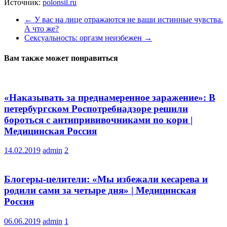
Источник:
polonsil.ru
←
У вас на лице отражаются не ваши истинные чувства.
А что же?
Сексуальность: оргазм неизбежен
→
Вам также может понравиться
«Наказывать за преднамеренное заражение»: В
петербургском Роспотребнадзоре решили
бороться с антипрививочниками по кори |
Медицинская Россия
14.02.2019
admin
2
Блогеры-целители: «Мы избежали кесарева и
родили сами за четыре дня» | Медицинская
Россия
06.06.2019
admin
1