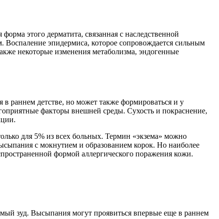
я форма этого дерматита, связанная с наследственной
. Воспаление эпидермиса, которое сопровождается сильным
также некоторые изменения метаболизма, эндогенные
в раннем детстве, но может также формироваться и у
агоприятные факторы внешней среды. Сухость и покраснение,
кции.
только для 5% из всех больных. Термин «экзема» можно
высыпания с мокнутием и образованием корок. Но наиболее
аспространенной формой аллергического поражения кожи.
мый зуд. Высыпания могут проявиться впервые еще в раннем