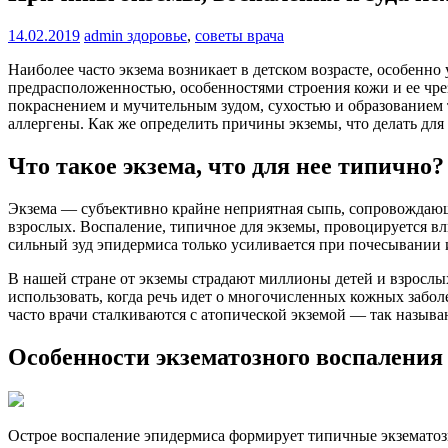
14.02.2019
admin
здоровье
,
советы врача
Наиболее часто экзема возникает в детском возрасте, особенно
предрасположенностью, особенностями строения кожи и ее чр
покраснением и мучительным зудом, сухостью и образованием
аллергены. Как же определить причины экземы, что делать дл
Что такое экзема, что для нее типично?
Экзема — субъективно крайне неприятная сыпь, сопровождающа
взрослых. Воспаление, типичное для экземы, провоцируется в
сильный зуд эпидермиса только усиливается при почесывании
В нашей стране от экземы страдают миллионы детей и взрослых
использовать, когда речь идет о многочисленных кожных забо
часто врачи сталкиваются с атопической экземой — так назыв
Особенности экзематозного воспаления
Острое воспаление эпидермиса формирует типичные экзематоз