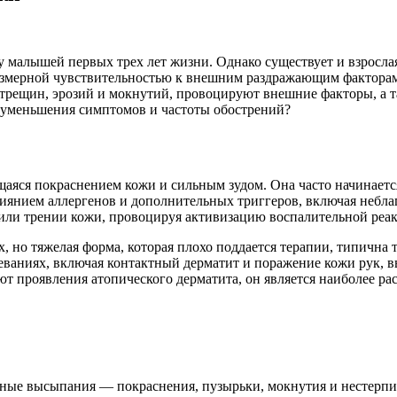
 у малышей первых трех лет жизни. Однако существует и взросла
езмерной чувствительностью к внешним раздражающим факторам
 трещин, эрозий и мокнутий, провоцируют внешние факторы, а 
я уменьшения симптомов и частоты обострений?
яся покраснением кожи и сильным зудом. Она часто начинается 
лиянием аллергенов и дополнительных триггеров, включая небл
 или трении кожи, провоцируя активизацию воспалительной реа
, но тяжелая форма, которая плохо поддается терапии, типична 
леваниях, включая контактный дерматит и поражение кожи рук, 
ают проявления атопического дерматита, он является наиболее р
ные высыпания — покраснения, пузырьки, мокнутия и нестерпи