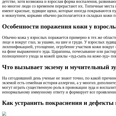
детстве, хотя возможна и взрослая форма воспаления, развива
но многие люди со временем перерастают их. Типичные места п
имеют красные, зудящие щеки, которые иногда покрываются пуз
и мокнутием, корками обычно располагается в складках кожи по
Особенности поражения кожи у взросл
Обычно кожа у взрослых поражается примерно в тех же областях
лице и вокруг глаз, за ушами, на шее и груди. У взрослых зуд
лихенификацией, утолщение, огрубение участков кожи вокруг с
на фоне выраженного зуда. Царапины, почесывание или растира
полноценного ухода за кожей циклы «зуд-сыпь на коже-зуд» по
Что вызывает экзему и мучительный зу
На сегодняшний день ученые не знают точно, по какой причине
экземой есть семейная история аллергии, а у многих дополнит
могут играть существенную роль в провокации зуда и воспали
ненормальному иммунному ответу и формирует все проявления 
Как устранить покраснения и дефекты