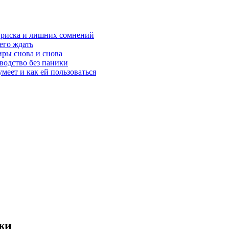
з риска и лишних сомнений
чего ждать
ры снова и снова
оводство без паники
меет и как ей пользоваться
жи