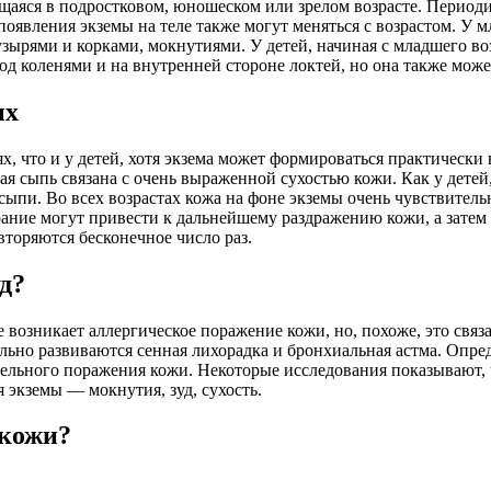
ющаяся в подростковом, юношеском или зрелом возрасте. Период
оявления экземы на теле также могут меняться с возрастом. У м
ырями и корками, мокнутиями. У детей, начиная с младшего воз
д коленями и на внутренней стороне локтей, но она также может
ых
, что и у детей, хотя экзема может формироваться практически 
ящая сыпь связана с очень выраженной сухостью кожи. Как у дете
ыпи. Во всех возрастах кожа на фоне экземы очень чувствитель
ние могут привести к дальнейшему раздражению кожи, а затем п
вторяются бесконечное число раз.
д?
 возникает аллергическое поражение кожи, но, похоже, это свя
ельно развиваются сенная лихорадка и бронхиальная астма. Опр
тельного поражения кожи. Некоторые исследования показывают, ч
экземы — мокнутия, зуд, сухость.
 кожи?