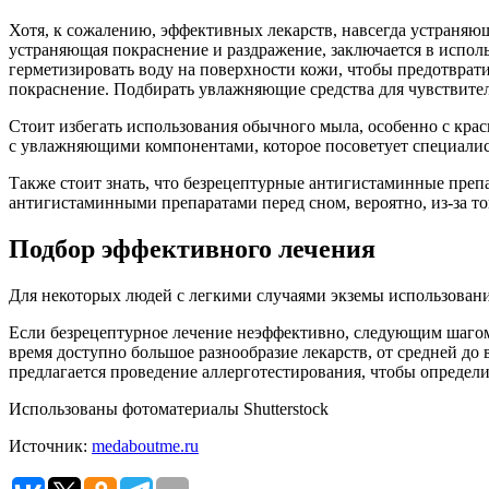
Хотя, к сожалению, эффективных лекарств, навсегда устраняющ
устраняющая покраснение и раздражение, заключается в испо
герметизировать воду на поверхности кожи, чтобы предотвратит
покраснение. Подбирать увлажняющие средства для чувствител
Стоит избегать использования обычного мыла, особенно с крас
с увлажняющими компонентами, которое посоветует специалис
Также стоит знать, что безрецептурные антигистаминные преп
антигистаминными препаратами перед сном, вероятно, из-за то
Подбор эффективного лечения
Для некоторых людей с легкими случаями экземы использовани
Если безрецептурное лечение неэффективно, следующим шагом 
время доступно большое разнообразие лекарств, от средней до
предлагается проведение аллерготестирования, чтобы определи
Использованы фотоматериалы Shutterstock
Источник:
medaboutme.ru