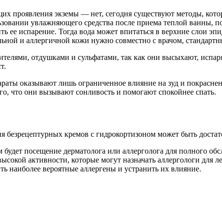
их проявления экземы — нет, сегодня существуют методы, котор
льзовании увлажняющего средства после приема теплой ванны, 
ь ее испарение. Тогда вода может впитаться в верхние слои эпид
ьной и аллергичной кожи нужно совместно с врачом, стандартны
ителями, отдушками и сульфатами, так как они высыхают, испар
т.
араты оказывают лишь ограниченное влияние на зуд и покраснен
го, что они вызывают сонливость и помогают спокойнее спать.
я безрецептурных кремов с гидрокортизоном может быть достат
будет посещение дерматолога или аллерголога для полного обсл
 высокой активности, которые могут назначать аллергологи для 
ть наиболее вероятные аллергены и устранить их влияние.