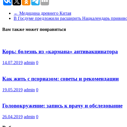
←
Медицина древнего Китая
В Госдуме предложили расширить Нацкалендарь прививо
Вам также может понравиться
Корь: болезнь из «кармана» антивакцинатора
14.07.2019
admin
0
Как жить с псориазом: советы и рекомендации
19.05.2019
admin
0
Головокружение: запись к врачу и обследование
26.04.2019
admin
0