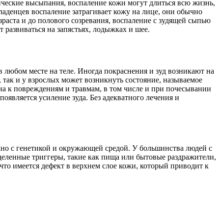
ические высыпания, воспаление кожи могут длиться всю жизнь,
ладенцев воспаление затрагивает кожу на лице, они обычно
раста и до полового созревания, воспаление с зудящей сыпью
 развиваться на запястьях, лодыжках и шее.
в любом месте на теле. Иногда покраснения и зуд возникают на
й, так и у взрослых может возникнуть состояние, называемое
на к повреждениям и травмам, в том числе и при почесывании
оявляется усиление зуда. Без адекватного лечения и
зано с генетикой и окружающей средой. У большинства людей с
еделенные триггеры, такие как пища или бытовые раздражители,
то имеется дефект в верхнем слое кожи, который приводит к