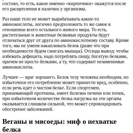
состоял, то есть, какие именно «кирпичики» окажутся после
его расщепления в наличии у организма.
Раз наше тело не может вырабатывать какие-то
аминокислоты, логично предположить то же самое в
отношении всего остального живого мира. То есть,
растительные и животные белковые продукты будут
отличаться друг от друга по аминокислотному составу. Кроме
того, мы не умеем накапливать белок (разве что при
необходимости будем сжигать мышцы). Отсюда вывод: чтобы
избежать дефицита, надо потреблять пищу, богатую белками,
причем не просто белками, а ту, что содержит незаменимые
аминокислоты.
Лучшее — враг хорошего. Белок телу человека необходим, но
избыточное его потребление может принести вред, особенно,
если речь идет о чистом белке. Если спортсмен,
принимающий протеины, имеет болезни печени или почек,
при избыточном количестве белка нагрузка на эти органы
оказывается слишком сильной, что может спровоцировать
обострение заболеваний.
Веганы и мясоеды: миф о нехватке
белка