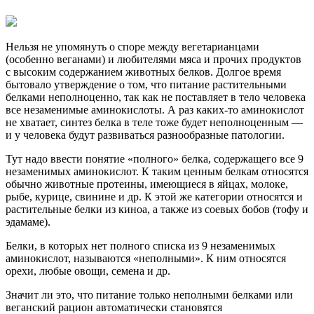
Нельзя не упомянуть о споре между вегетарианцами
(особенно веганами) и любителями мяса и прочих продуктов
с высоким содержанием животных белков. Долгое время
бытовало утверждение о том, что питание растительными
белками неполноценно, так как не поставляет в тело человека
все незаменимые аминокислоты. А раз каких-то аминокислот
не хватает, синтез белка в теле тоже будет неполноценным —
и у человека будут развиваться разнообразные патологии.
Тут надо ввести понятие «полного» белка, содержащего все 9
незаменимых аминокислот. К таким ценным белкам относятся
обычно животные протеины, имеющиеся в яйцах, молоке,
рыбе, курице, свинине и др. К этой же категории относятся и
растительные белки из киноа, а также из соевых бобов (тофу и
эдамаме).
Белки, в которых нет полного списка из 9 незаменимых
аминокислот, называются «неполными». К ним относятся
орехи, любые овощи, семена и др.
Значит ли это, что питание только неполными белками или
веганский рацион автоматически становятся