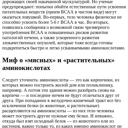
дорожащих своей накачанной мускулатурой. Но ученые
предупреждают: попытки обойти естественные пути усвоения
питательных веществ (прием ВСАА в чистом виде) могут
оказаться ловушкой. Во-первых, тело человека физически не
способно усвоить более 5-6 г ВСАА в час. Во-вторых,
появились сообщения о возможной связи чрезмерного
употребления ВСАА и повышенных рисков развития
патологий печени, а также ускоренного развития
злокачественных опухолей, которые тоже всегда готовы
подкрепиться быстро и легко усваиваемыми аминокислотами.
Миф о «мясных» и «растительных»
аминокислотах
Следует уточнить: аминокислоты — это как кирпичики, из
которых можно построить жилой дом или поликлинику,
например. А потом эти здания можно разобрать снова на
кирпичи — и последние ничем не будут отличаться друг от
друга. При попадании в желудочно-кишечный тракт все без
исключения белки (и животные, и растительные)
расщепляются на аминокислоты — из них тело человека
может построить другие нужные ему белки. И неважно,
откуда был взят исходный белок — из животного или из
растения, важно только то, из каких именно аминокислот он