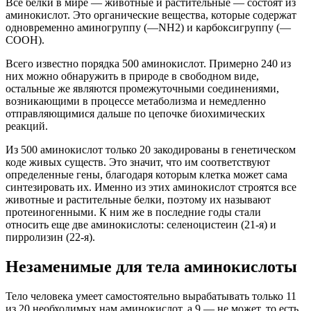
Все белки в мире — животные и растительные — состоят из
аминокислот. Это органические вещества, которые содержат
одновременно аминогруппу (—NH2) и карбоксигруппу (—
COOH).
Всего известно порядка 500 аминокислот. Примерно 240 из
них можно обнаружить в природе в свободном виде,
остальные же являются промежуточными соединениями,
возникающими в процессе метаболизма и немедленно
отправляющимися дальше по цепочке биохимических
реакций.
Из 500 аминокислот только 20 закодированы в генетическом
коде живых существ. Это значит, что им соответствуют
определенные гены, благодаря которым клетка может сама
синтезировать их. Именно из этих аминокислот строятся все
животные и растительные белки, поэтому их называют
протеиногенными. К ним же в последние годы стали
относить еще две аминокислоты: селеноцистеин (21-я) и
пирролизин (22-я).
Незаменимые для тела аминокислоты
Тело человека умеет самостоятельно вырабатывать только 11
из 20 необходимых нам аминокислот, а 9 — не может, то есть,