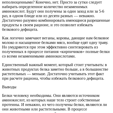
неполноценными? Конечно, нет. Просто за сутки следует
набирать определенное количество незаменимых
аминокислот. Будут они получены за один заход или за 5-6
раз, в одном блюде или из десяти разных — неважно.
Достаточно разумно комбинировать имеющиеся разрешенные
продукты в своем рационе, и это позволит избежать
белкового дефицита.
Как логично замечают веганы, коровы, дающие нам белковое
молоко и насыщенное белками мясо, вообще едят одну траву.
Но умудряются при этом эффективно синтезировать из
полученных в процессе питания «кирпичиков» полные белки
со всеми незаменимыми аминокислотами.
Единственный важный момент, который стоит учитывать: в
животных продуктах белка заметно больше, а в большинстве
растительных — меньше. Достаточно учитывать этот факт
при расчете рациона, чтобы избежать белкового дефицита.
Выводы
Белки человеку необходимы. Они являются источником
аминокислот, из которых наше тело строит собственные
протеины. И неважно, из чего получены белки, являются ли
они животными или растительными. В процессе