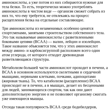
аминокислоты, а уже потом из них собираются нужные для
тела белки. То есть, теоретически можно употреблять
аминокислоты в чистом виде — организм сможет собрать из
них то, что ему требуется, не отвлекаясь на процесс
расщепления белка на отдельные составляющие.
Три аминокислоты из незаменимых особенно ценятся
спортсменами, занятыми строительством собственного тела.
Это так называемые аминокислоты с разветвленными
боковыми цепями (BCAA) — валин, лейцин и изолейцин.
Такое название объясняется тем, что у этих аминокислот
между амино- и карбоксигруппой расположен всего один
атом углерода, от которого отходит древовидная
разветвляющаяся структура.
Метаболизм большей части аминокислот проходит в печени, а
ВСАА в основном используются скелетными и сердечной
мышцами, нервными клетками, почками, адипоцитами
(жировая ткань). То, что катаболизм (расщепление) ВСАА
происходит не в печени, а в мышцах, делает их бесценными
для людей, занимающихся спортом, так как они дают
дополнительную энергию и не позволяют организму сжигать
уже имеющиеся мышцы.
Отсюда такая популярность ВСАА среди бодибилдеров,