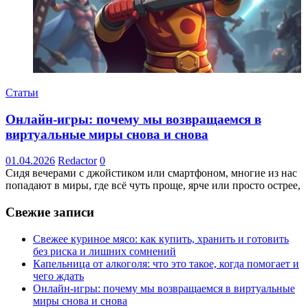
Статьи
Онлайн-игры: почему мы возвращаемся в
виртуальные миры снова и снова
01.04.2026
Redactor
0
Сидя вечерами с джойстиком или смартфоном, многие из нас
попадают в миры, где всё чуть проще, ярче или просто острее,
Свежие записи
Свежее куриное мясо: как купить, хранить и готовить
без риска и лишних сомнений
Капельница от алкоголя: что это такое, когда помогает и
чего ждать
Онлайн-игры: почему мы возвращаемся в виртуальные
миры снова и снова