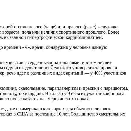
торой стенки левого (чаще) или правого (реже) желудочка
т возраста, пола или наличия спортивного прошлого. Более
ца, вызванной гипертрофической кардиомиопатией.
до времени «Ч», врачи, обнаружив у человека данную
энтузиастов с сердечными патологиями, и в том числе с
 году исследователи из Йельского университета провели
р, речь идет о различных видах аритмий — у 40% участников
жампинг, скалолазание, парапланеризм и прыжки с парашютом.
ошноту, тахикардию. И только у 9 из всех участников опроса
зошло после катания на американских горках.
ха» даже на американских горках для обычного человека
 горках в США за последние 10 лет. Большинство смертельных