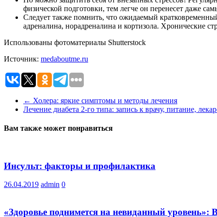
физической подготовки, тем легче он перенесет даже са
Следует также помнить, что ожидаемый кратковременный,
адреналина, норадреналина и кортизола. Хронические ст
Использованы фотоматериалы Shutterstock
Источник:
medaboutme.ru
←
Холера: яркие симптомы и методы лечения
Лечение диабета 2-го типа: запись к врачу, питание, лека
Вам также может понравиться
Инсульт: факторы и профилактика
26.04.2019
admin
0
«Здоровье поднимется на невиданный уровень»: В