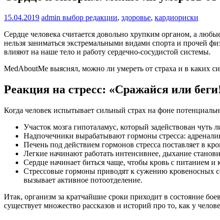
15.04.2019
admin
выбор редакции
,
здоровье
,
кардиориски
Сердце человека считается довольно хрупким органом, а любы
нельзя заниматься экстремальными видами спорта и прочей физ
влияют на наше тело и работу сердечно-сосудистой системы.
MedAboutMe выяснял, можно ли умереть от страха и в каких с
Реакция на стресс: «Сражайся или беги
Когда человек испытывает сильный страх на фоне потенциально
Участок мозга гипоталамус, который задействован чуть л
Надпочечники вырабатывают гормоны стресса: адреналин
Печень под действием гормонов стресса поставляет в кр
Легкие начинают работать интенсивнее, дыхание станови
Сердце начинает биться чаще, чтобы кровь с питанием и
Стрессовые гормоны приводят к сужению кровеносных со
вызывает активное потоотделение.
Итак, организм за кратчайшие сроки приходит в состояние боево
существует множество рассказов и историй про то, как у челов