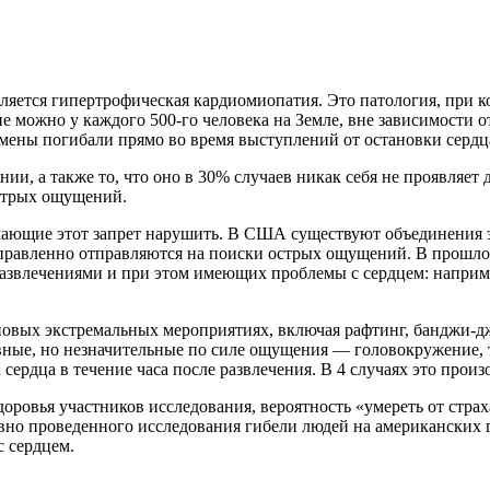
яется гипертрофическая кардиомиопатия. Это патология, при ко
е можно у каждого 500-го человека на Земле, вне зависимости о
тсмены погибали прямо во время выступлений от остановки серд
и, а также то, что оно в 30% случаев никак себя не проявляет 
острых ощущений.
 желающие этот запрет нарушить. В США существуют объединения 
правленно отправляются на поиски острых ощущений. В прошлом
азвлечениями и при этом имеющих проблемы с сердцем: наприме
повых экстремальных мероприятиях, включая рафтинг, банджи-д
вные, но незначительные по силе ощущения — головокружение, т
сердца в течение часа после развлечения. В 4 случаях это прои
доровья участников исследования, вероятность «умереть от стра
давно проведенного исследования гибели людей на американских
 сердцем.