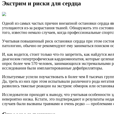
Экстрим и риски для сердца
Одной из самых частых причин внезапной остановки сердца явл
утолщаются из-за разрастания тканей. Обнаружить это состояни
того, известно немало случаев, когда профессиональные спор
Учитывая повышенный риск остановки сердца при этом состояни
патологию, обычно не рекомендуют ему заниматься поиском 
И, как водится, стоит только что-то запретить, как найдутся
диагнозом гипертрофическая кардиомиопатия, которые целена
опрос более чем 570 человек, занимающихся экстремальными р
исследования были имплантированные дефибрилляторы.
Испытуемые успели поучаствовать в более чем 8 тысячах груп
Да, треть из них при этом испытывали различного рода негати
развились тяжелые реакции на экстрим: обморок или остановка 
Исследователи приходят к выводу, что учитывая особенности з
невероятно низка. Кстати, это подтверждают и результаты не
случаев были вызваны травмами и очень редко — проблемами с