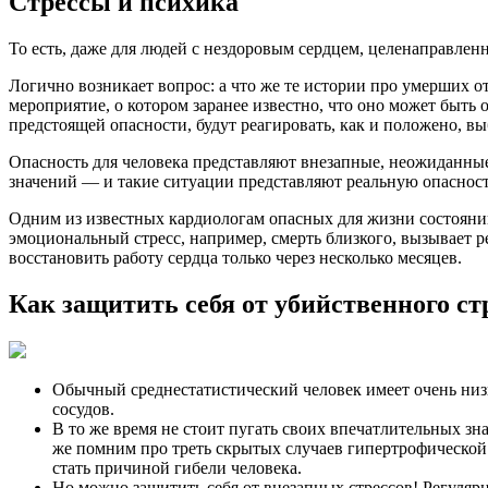
Стрессы и психика
То есть, даже для людей с нездоровым сердцем, целенаправлен
Логично возникает вопрос: а что же те истории про умерших о
мероприятие, о котором заранее известно, что оно может быть 
предстоящей опасности, будут реагировать, как и положено, выб
Опасность для человека представляют внезапные, неожиданные
значений — и такие ситуации представляют реальную опасност
Одним из известных кардиологам опасных для жизни состояни
эмоциональный стресс, например, смерть близкого, вызывает р
восстановить работу сердца только через несколько месяцев.
Как защитить себя от убийственного ст
Обычный среднестатистический человек имеет очень низ
сосудов.
В то же время не стоит пугать своих впечатлительных зн
же помним про треть скрытых случаев гипертрофической 
стать причиной гибели человека.
Но можно защитить себя от внезапных стрессов! Регуляр