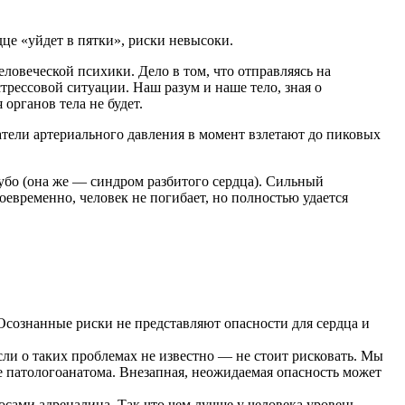
дце «уйдет в пятки», риски невысоки.
ловеческой психики. Дело в том, что отправляясь на
стрессовой ситуации. Наш разум и наше тело, зная о
 органов тела не будет.
тели артериального давления в момент взлетают до пиковых
убо (она же — синдром разбитого сердца). Сильный
оевременно, человек не погибает, но полностью удается
Осознанные риски не представляют опасности для сердца и
сли о таких проблемах не известно — не стоит рисковать. Мы
е патологоанатома. Внезапная, неожидаемая опасность может
сами адреналина. Так что чем лучше у человека уровень