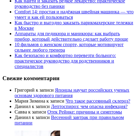
Как найти и заказать редкое лекарство: практическое
руководство без паники
Comfort 14: простая и надёжная швейная машинка — что
умеет и как ей пользоваться
Как быстро и выгодно заказать парикмахерские тележки
в Москве
Аппараты для педикюра и маникюра: как выбрать
прибор, который действительно сделает работу проще
10 фильмов о женском спорте, которые мотивируют
сильнее любого тренера
Как безопасно и комфортно перевезти больного:
практическое руководство для родственников и
специалистов
Свежие комментарии
Григорий
к записи
Японцы научат российских ученых
основам здорового питания
Мария Зимина
к записи
Что такое рассеянный склероз?
Даниил
к записи
Лептоспироз: чем опасна инфекция?
Савва
к записи
Отек Рейнке: причины и симптомы
Даниил
к записи
Весенний завтрак при правильном
питании