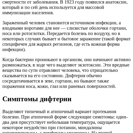
смертности от заболевания. В 1923 году появился анатоксин,
который и по сей день используется для массовой
иммунизации населения.
Зараженный человек становится источником инфекции, а
входными воротами для нее — слизистые оболочки гортани,
носа или ротоглотки. Передается болезнь по воздуху, но в
некоторых случаях бывает и бытовое заражение (такой формат
специфичен для жарких регионов, где есть кожная форма
инфекции).
Когда бактерии проникают в организм, они начинают активно
размножаться, в ходе чего выделяют экзотоксин. Эти вредные
вещества по сути отравляют человека, что отрицательно
сказывается на его состоянии. Дифтерия обычно
сосредотачивается в зеве, гортани, но бывают также
поражения носа, кожи, глаз или раневых поверхностей.
Симптомы дифтерии
Выделяют типичный и атипичный вариант протекания
болезни. При атипичной форме следующие симптомы: один-
два дня присутствует небольшая температура, ощущается
некоторое неудобство при глотании, миндалины
гиперемированы, а лимфоузлы увеличены. На третий-