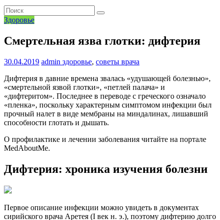
Здоровье
Смертельная язва глотки: дифтерия
30.04.2019
admin
здоровье
,
советы врача
Дифтерия в давние времена звалась «удушающей болезнью»,
«смертельной язвой глотки», «петлей палача» и
«дифтеритом». Последнее в переводе с греческого означало
«пленка», поскольку характерным симптомом инфекции был
прочный налет в виде мембраны на миндалинах, лишавший
способности глотать и дышать.
О профилактике и лечении заболевания читайте на портале
MedAboutMe.
Дифтерия: хроника изучения болезни
Первое описание инфекции можно увидеть в документах
сирийского врача Аретея (I век н. э.), поэтому дифтерию долго