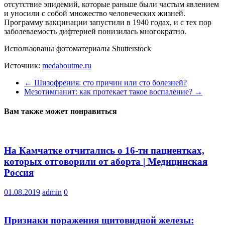
отсутствие эпидемий, которые раньше были частым явлением
и уносили с собой множество человеческих жизней.
Программу вакцинации запустили в 1940 годах, и с тех пор
заболеваемость дифтерией понизилась многократно.
Использованы фотоматериалы Shutterstock
Источник:
medaboutme.ru
←
Шизофрения: сто причин или сто болезней?
Мезотимпанит: как протекает такое воспаление?
→
Вам также может понравиться
На Камчатке отчитались о 16-ти пациентках,
которых отговорили от аборта | Медицинская
Россия
01.08.2019
admin
0
Признаки поражения щитовидной железы: