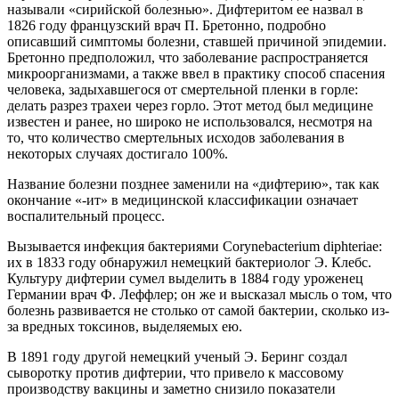
называли «сирийской болезнью». Дифтеритом ее назвал в
1826 году французский врач П. Бретонно, подробно
описавший симптомы болезни, ставшей причиной эпидемии.
Бретонно предположил, что заболевание распространяется
микроорганизмами, а также ввел в практику способ спасения
человека, задыхавшегося от смертельной пленки в горле:
делать разрез трахеи через горло. Этот метод был медицине
известен и ранее, но широко не использовался, несмотря на
то, что количество смертельных исходов заболевания в
некоторых случаях достигало 100%.
Название болезни позднее заменили на «дифтерию», так как
окончание «-ит» в медицинской классификации означает
воспалительный процесс.
Вызывается инфекция бактериями Corynebacterium diphteriae:
их в 1833 году обнаружил немецкий бактериолог Э. Клебс.
Культуру дифтерии сумел выделить в 1884 году уроженец
Германии врач Ф. Леффлер; он же и высказал мысль о том, что
болезнь развивается не столько от самой бактерии, сколько из-
за вредных токсинов, выделяемых ею.
В 1891 году другой немецкий ученый Э. Беринг создал
сыворотку против дифтерии, что привело к массовому
производству вакцины и заметно снизило показатели