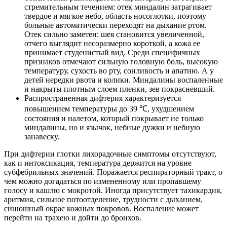
стремительным течением: отек миндалин затрагивает
твердое и мягкое небо, область носоглотки, поэтому
больные автоматически переходят на дыхание ртом.
Отек сильно заметен: шея становится увеличенной,
отчего выглядит несоразмерно короткой, а кожа ее
принимает студенистый вид. Среди специфичных
признаков отмечают сильную головную боль, высокую
температуру, сухость во рту, сонливость и апатию. А у
детей нередки рвота и колики. Миндалины воспаленные
и накрыты плотным слоем пленки, зев покрасневший.
Распространенная дифтерия характеризуется
повышением температуры до 39 ℃, ухудшением
состояния и налетом, который покрывает не только
миндалины, но и язычок, небные дужки и небную
занавеску.
При дифтерии глотки лихорадочные симптомы отсутствуют,
как и интоксикация, температура держится на уровне
субфебрильных значений. Поражается респираторный тракт, о
чем можно догадаться по измененному или пропавшему
голосу и кашлю с мокротой. Иногда присутствует тахикардия,
аритмия, сильное потоотделение, трудности с дыханием,
синюшный окрас кожных покровов. Воспаление может
перейти на трахею и дойти до бронхов.