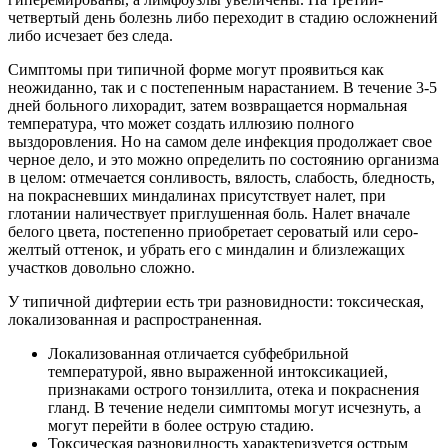
четвертый день болезнь либо переходит в стадию осложнений
либо исчезает без следа.
Симптомы при типичной форме могут проявиться как
неожиданно, так и с постепенным нарастанием. В течение 3-5
дней больного лихорадит, затем возвращается нормальная
температура, что может создать иллюзию полного
выздоровления. Но на самом деле инфекция продолжает свое
черное дело, и это можно определить по состоянию организма
в целом: отмечается сонливость, вялость, слабость, бледность,
на покрасневших миндалинах присутствует налет, при
глотании наличествует приглушенная боль. Налет вначале
белого цвета, постепенно приобретает сероватый или серо-
желтый оттенок, и убрать его с миндалин и близлежащих
участков довольно сложно.
У типичной дифтерии есть три разновидности: токсическая,
локализованная и распространенная.
Локализованная отличается субфебрильной
температурой, явно выраженной интоксикацией,
признаками острого тонзиллита, отека и покраснения
гланд. В течение недели симптомы могут исчезнуть, а
могут перейти в более острую стадию.
Токсическая разновидность характеризуется острым