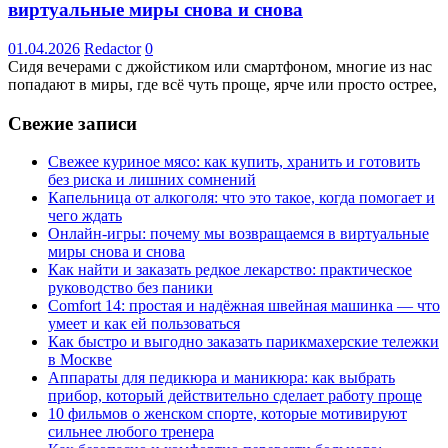
виртуальные миры снова и снова
01.04.2026
Redactor
0
Сидя вечерами с джойстиком или смартфоном, многие из нас
попадают в миры, где всё чуть проще, ярче или просто острее,
Свежие записи
Свежее куриное мясо: как купить, хранить и готовить
без риска и лишних сомнений
Капельница от алкоголя: что это такое, когда помогает и
чего ждать
Онлайн-игры: почему мы возвращаемся в виртуальные
миры снова и снова
Как найти и заказать редкое лекарство: практическое
руководство без паники
Comfort 14: простая и надёжная швейная машинка — что
умеет и как ей пользоваться
Как быстро и выгодно заказать парикмахерские тележки
в Москве
Аппараты для педикюра и маникюра: как выбрать
прибор, который действительно сделает работу проще
10 фильмов о женском спорте, которые мотивируют
сильнее любого тренера