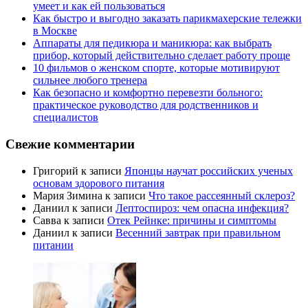
умеет и как ей пользоваться
Как быстро и выгодно заказать парикмахерские тележки
в Москве
Аппараты для педикюра и маникюра: как выбрать
прибор, который действительно сделает работу проще
10 фильмов о женском спорте, которые мотивируют
сильнее любого тренера
Как безопасно и комфортно перевезти больного:
практическое руководство для родственников и
специалистов
Свежие комментарии
Григорий
к записи
Японцы научат российских ученых
основам здорового питания
Мария Зимина
к записи
Что такое рассеянный склероз?
Даниил
к записи
Лептоспироз: чем опасна инфекция?
Савва
к записи
Отек Рейнке: причины и симптомы
Даниил
к записи
Весенний завтрак при правильном
питании