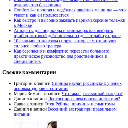
руководство без паники
Comfort 14: простая и надёжная швейная машинка — что
умеет и как ей пользоваться
Как быстро и выгодно заказать парикмахерские тележки
в Москве
Аппараты для педикюра и маникюра: как выбрать
прибор, который действительно сделает работу проще
10 фильмов о женском спорте, которые мотивируют
сильнее любого тренера
Как безопасно и комфортно перевезти больного:
практическое руководство для родственников и
специалистов
Свежие комментарии
Григорий
к записи
Японцы научат российских ученых
основам здорового питания
Мария Зимина
к записи
Что такое рассеянный склероз?
Даниил
к записи
Лептоспироз: чем опасна инфекция?
Савва
к записи
Отек Рейнке: причины и симптомы
Даниил
к записи
Весенний завтрак при правильном
питании