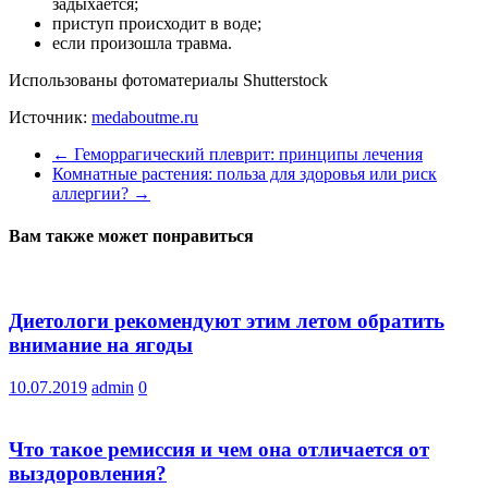
задыхается;
приступ происходит в воде;
если произошла травма.
Использованы фотоматериалы Shutterstock
Источник:
medaboutme.ru
←
Геморрагический плеврит: принципы лечения
Комнатные растения: польза для здоровья или риск
аллергии?
→
Вам также может понравиться
Диетологи рекомендуют этим летом обратить
внимание на ягоды
10.07.2019
admin
0
Что такое ремиссия и чем она отличается от
выздоровления?