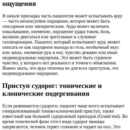
ощущения
В начале припадка часть пациентов может испытывать ауру
— часто неописуемое ощущение, которое может быть
сенсорным или эмпирическим. Аура может включать
покалывание, онемение, ощущение удара током, боль,
желание двигаться или зрительные и слуховые
галлюцинации. Пациент, который испытывает ауру, может
описать ее как ощущение выхода из тела, необычный вкус
или запах, онемение рук и ног, чувство дежавю или иные
индивидуальные ощущения. Это может быть странное
чувство, у которого нет реального и точного объяснения.
Важно знать, что аура типична не для всех приступов, это
индивидуальное ощущение.
Приступ судорог: тонические и
клонические подергивания
Если развиваются судороги, пациент чаще всего испытывает
генерализованный тонико-клонический приступ, также
известный как большой судорожный припадок (Grand mal). Во
время тонической фазы этого вида судорог мышцы
напрягаются, человек теряет сознание и падает на пол. Это