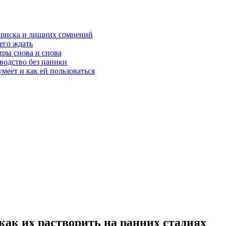
з риска и лишних сомнений
чего ждать
ры снова и снова
оводство без паники
меет и как ей пользоваться
как их растворить на ранних стадиях