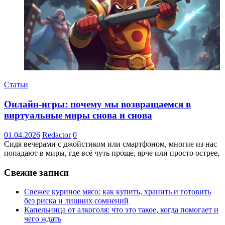
Статьи
Онлайн-игры: почему мы возвращаемся в
виртуальные миры снова и снова
01.04.2026
Redactor
0
Сидя вечерами с джойстиком или смартфоном, многие из нас
попадают в миры, где всё чуть проще, ярче или просто острее,
Свежие записи
Свежее куриное мясо: как купить, хранить и готовить
без риска и лишних сомнений
Капельница от алкоголя: что это такое, когда помогает и
чего ждать