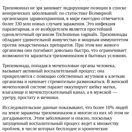
Трихомониаз​ не зря занимает лидирующие позиции в списке
венерических заболеваний: по статистике Всемирной
организации здравоохранения, в мире ежегодно отмечается
более 330 млн новых случаев заражения. Это инфекция
паразитарная, и ее возбудителем является простейший
одноклеточный организм Trichomonas vaginalis. Трихомонады
обладают удивительной живучестью и мощным иммунитетом
против лекарственных препаратов. При этом вне живого
организма они погибают довольно быстро, что ограничивает
возможности заразиться трихомониазом в бытовых условиях.
Трихомонада, попадая в мочеполовые органы человека,
вызывает активный воспалительный процесс: она
прикрепляется с помощью собственных жгутиков к клеткам
организма и начинает стремительно размножаться. В женской
мочеполовой системе паразит оккупирует шейку матки,
влагалище и мочеиспускательный канал, а в мужской —
уретру, простату и яичники.
Исследовательские данные показывают, что более 10% людей
на земле заражены трихомониазом и многие из них об этом не
догадываются. Этим заболевание и опасно, поскольку
запущенный воспалительный процесс ведет к множеству
проблем, в числе которых бесплодие и хронические