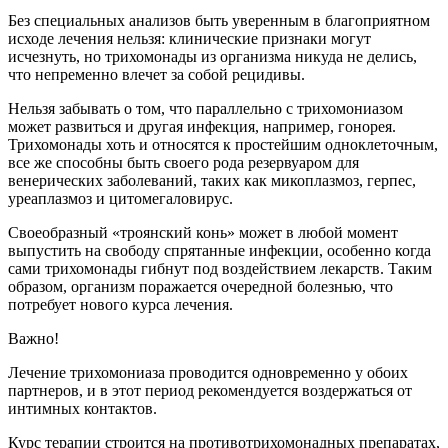
Без специальных анализов быть уверенным в благоприятном
исходе лечения нельзя: клинические признаки могут
исчезнуть, но трихомонады из организма никуда не делись,
что непременно влечет за собой рецидивы.
Нельзя забывать о том, что параллельно с трихомониазом
может развиться и другая инфекция, например, гонорея.
Трихомонады хоть и относятся к простейшим одноклеточным,
все же способны быть своего рода резервуаром для
венерических заболеваний, таких как микоплазмоз, герпес,
уреаплазмоз и цитомегаловирус.
Своеобразный «троянский конь» может в любой момент
выпустить на свободу спрятанные инфекции, особенно когда
сами трихомонады гибнут под воздействием лекарств. Таким
образом, организм поражается очередной болезнью, что
потребует нового курса лечения.
Важно!
Лечение трихомониаза проводится одновременно у обоих
партнеров, и в этот период рекомендуется воздержаться от
интимных контактов.
Курс терапии строится на противотрихомонадных препаратах,