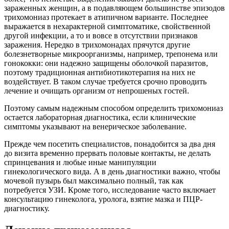
зараженных женщин, а в подавляющем большинстве эпизодов
трихомониаз протекает в атипичном варианте. Последнее
выражается в нехарактерной симптоматике, свойственной
другой инфекции, а то и вовсе в отсутствии признаков
заражения. Нередко в трихомонадах прячутся другие
болезнетворные микроорганизмы, например, трепонема или
гонококки: они надежно защищены оболочкой паразитов,
поэтому традиционная антибиотикотерапия на них не
воздействует. В таком случае требуется срочно проводить
лечение и очищать организм от непрошеных гостей.
Поэтому самым надежным способом определить трихомониаз
остается лабораторная диагностика, если клинические
симптомы указывают на венерическое заболевание.
Прежде чем посетить специалистов, понадобится за два дня
до визита временно прервать половые контакты, не делать
спринцевания и любые иные манипуляции
гинекологического вида. А в день диагностики важно, чтобы
мочевой пузырь был максимально полный, так как
потребуется УЗИ. Кроме того, исследование часто включает
консультацию гинеколога, уролога, взятие мазка и ПЦР-
диагностику.