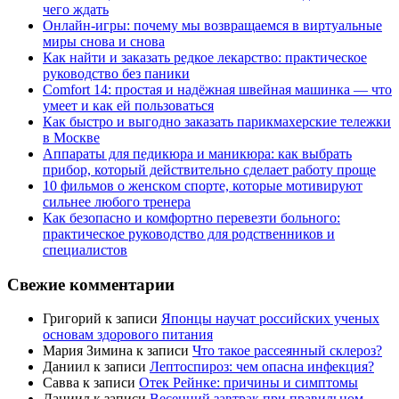
чего ждать
Онлайн-игры: почему мы возвращаемся в виртуальные
миры снова и снова
Как найти и заказать редкое лекарство: практическое
руководство без паники
Comfort 14: простая и надёжная швейная машинка — что
умеет и как ей пользоваться
Как быстро и выгодно заказать парикмахерские тележки
в Москве
Аппараты для педикюра и маникюра: как выбрать
прибор, который действительно сделает работу проще
10 фильмов о женском спорте, которые мотивируют
сильнее любого тренера
Как безопасно и комфортно перевезти больного:
практическое руководство для родственников и
специалистов
Свежие комментарии
Григорий
к записи
Японцы научат российских ученых
основам здорового питания
Мария Зимина
к записи
Что такое рассеянный склероз?
Даниил
к записи
Лептоспироз: чем опасна инфекция?
Савва
к записи
Отек Рейнке: причины и симптомы
Даниил
к записи
Весенний завтрак при правильном