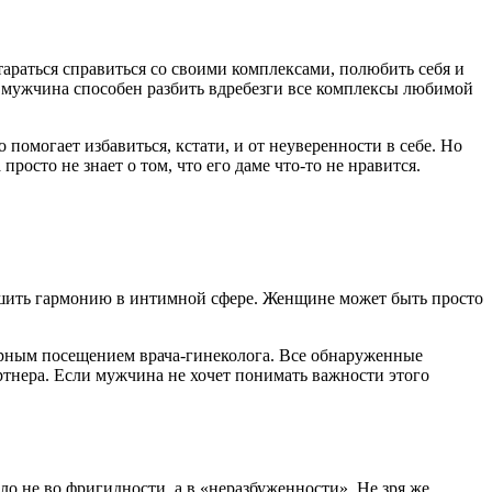
араться справиться со своими комплексами, полюбить себя и
й мужчина способен разбить вдребезги все комплексы любимой
помогает избавиться, кстати, и от неуверенности в себе. Но
просто не знает о том, что его даме что-то не нравится.
дшить гармонию в интимной сфере. Женщине может быть просто
ярным посещением врача-гинеколога. Все обнаруженные
ртнера. Если мужчина не хочет понимать важности этого
о не во фригидности, а в «неразбуженности». Не зря же