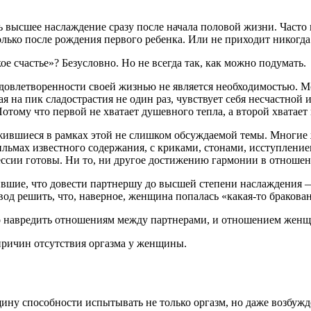
высшее наслаждение сразу после начала половой жизни. Часто н
олько после рождения первого ребенка. Или не приходит никогда
ое счастье»? Безусловно. Но не всегда так, как можно подумать.
и удовлетворенности своей жизнью не является необходимостью.
а пик сладострастия не один раз, чувствует себя несчастной и 
тому что первой не хватает душевного тепла, а второй хватает 
жившиеся в рамках этой не слишком обсуждаемой темы. Многие 
льмах известного содержания, с криками, стонами, исступлением
ессии готовы. Ни то, ни другое достижению гармонии в отношен
вшие, что довести партнершу до высшей степени наслаждения —
од решить, что, наверное, женщина попалась «какая-то бракован
 навредить отношениям между партнерами, и отношением женщин
 причин отсутствия оргазма у женщины.
ну способности испытывать не только оргазм, но даже возбуж