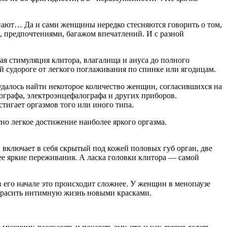
знают… Да и сами женщины нередко стесняются говорить о том,
м, предпочтениями, багажом впечатлений. И с разной
ая стимуляция клитора, влагалища и ануса до полного
кой судороге от легкого поглаживания по спинке или ягодицам.
 удалось найти некоторое количество женщин, согласившихся на
ографа, электроэнцефалографа и других приборов.
тигает оргазмов того или иного типа.
тно легкое достижение наиболее яркого оргазма.
 включает в себя скрытый под кожей половых губ орган, две
лее яркие переживания. А ласка головки клитора — самой
в его начале это происходит сложнее. У женщин в менопаузе
аскрасить интимную жизнь новыми красками.