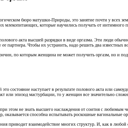
логическом бюро матушки-Природы, это занятие почти у всех зе
их млекопитающих, которые научились получать от интимного п
 полового акта высшей разрядки в виде оргазма. Эти люди обычн
ее партнера. Чтобы их устранить, надо решить два известных во
ичин, по которым женщина не может получить оргазм, но и подс
й это состояние наступает в результате полового акта или само
кт или эпизод мастурбации, то у женщин все значительно сложн
ри этом не знать высшего наслаждения от соития с любимым че
тор, оказывается способна испытывать роскошные вагинальные о
ения приводит взаимодействие многих структур. И, как в любой 