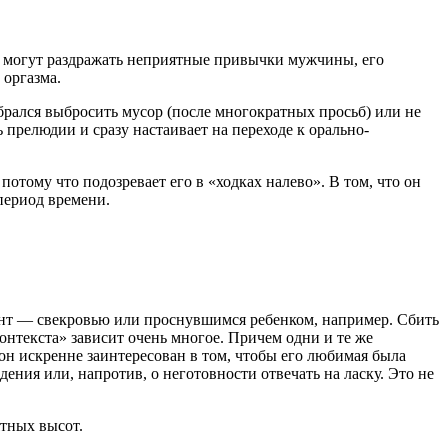
ну могут раздражать неприятные привычки мужчины, его
 оргазма.
обрался выбросить мусор (после многократных просьб) или не
 прелюдии и сразу настаивает на переходе к орально-
отому что подозревает его в «ходках налево». В том, что он
 период времени.
ент — свекровью или проснувшимся ребенком, например. Сбить
онтекста» зависит очень многое. Причем одни и те же
он искренне заинтересован в том, чтобы его любимая была
ения или, напротив, о неготовности отвечать на ласку. Это не
тных высот.