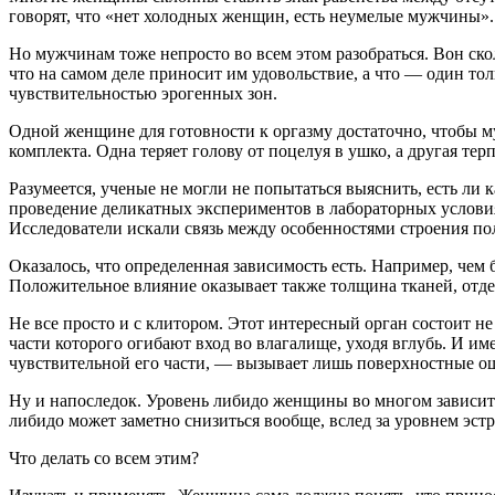
говорят, что «нет холодных женщин, есть неумелые мужчины».
Но мужчинам тоже непросто во всем этом разобраться. Вон ско
что на самом деле приносит им удовольствие, а что — один то
чувствительностью эрогенных зон.
Одной женщине для готовности к оргазму достаточно, чтобы му
комплекта. Одна теряет голову от поцелуя в ушко, а другая те
Разумеется, ученые не могли не попытаться выяснить, есть ли
проведение деликатных экспериментов в лабораторных условия
Исследователи искали связь между особенностями строения пол
Оказалось, что определенная зависимость есть. Например, чем 
Положительное влияние оказывает также толщина тканей, отд
Не все просто и с клитором. Этот интересный орган состоит н
части которого огибают вход во влагалище, уходя вглубь. И и
чувствительной его части, — вызывает лишь поверхностные о
Ну и напоследок. Уровень либидо женщины во многом зависит о
либидо может заметно снизиться вообще, вслед за уровнем эст
Что делать со всем этим?