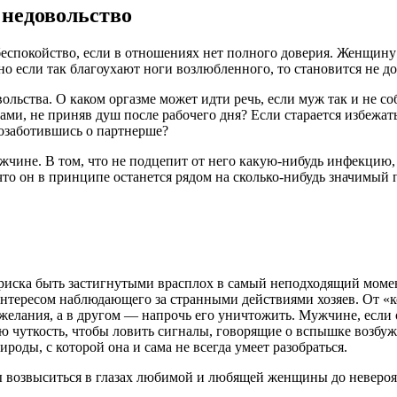
 недовольство
 беспокойство, если в отношениях нет полного доверия. Женщи
 если так благоухают ноги возлюбленного, то становится не до
ольства. О каком оргазме может идти речь, если муж так и не с
ами, не приняв душ после рабочего дня? Если старается избежать
позаботившись о партнерше?
чине. В том, что не подцепит от него какую-нибудь инфекцию, п
 что он в принципе останется рядом на сколько-нибудь значимый
т риска быть застигнутыми врасплох в самый неподходящий мом
интересом наблюдающего за странными действиями хозяев. От «к
желания, а в другом — напрочь его уничтожить. Мужчине, если 
ю чуткость, чтобы ловить сигналы, говорящие о вспышке возбужд
оды, с которой она и сама не всегда умеет разобраться.
 возвыситься в глазах любимой и любящей женщины до невероя