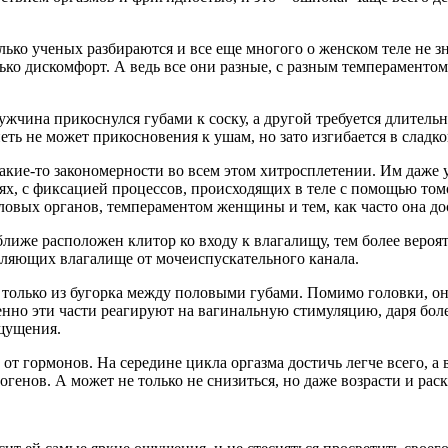
лько ученых разбираются и все еще многого о женском теле не 
лько дискомфорт. А ведь все они разные, с разным темпераменто
жчина прикоснулся губами к соску, а другой требуется длительн
рпеть не может прикосновения к ушам, но зато изгибается в слад
 какие-то закономерности во всем этом хитросплетении. Им даже
х, с фиксацией процессов, происходящих в теле с помощью том
овых органов, темпераментом женщины и тем, как часто она дос
ближе расположен клитор ко входу к влагалищу, тем более вероя
еляющих влагалище от мочеиспускательного канала.
е только из бугорка между половыми губами. Помимо головки, он
менно эти части реагируют на вагинальную стимуляцию, даря бо
щущения.
т гормонов. На середине цикла оргазма достичь легче всего, а 
рогенов. А может не только не снизиться, но даже возрасти и р