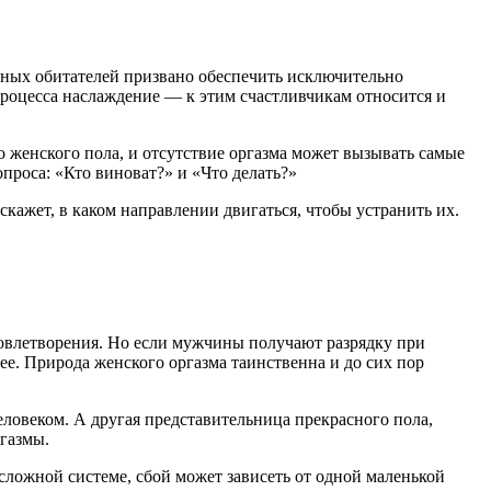
мных обитателей призвано обеспечить исключительно
роцесса наслаждение — к этим счастливчикам относится и
о женского пола, и отсутствие оргазма может вызывать самые
проса: «Кто виноват?» и «Что делать?»
кажет, в каком направлении двигаться, чтобы устранить их.
удовлетворения. Но если мужчины получают разрядку при
ее. Природа женского оргазма таинственна и до сих пор
ловеком. А другая представительница прекрасного пола,
ргазмы.
сложной системе, сбой может зависеть от одной маленькой