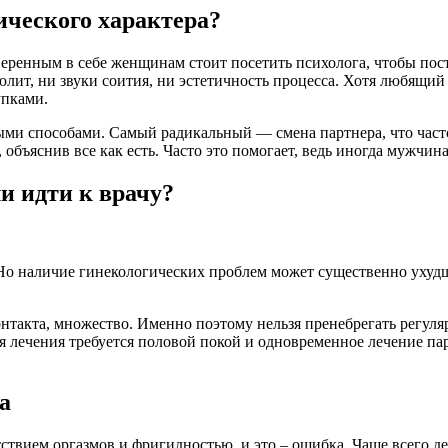
ического характера?
еренным в себе женщинам стоит посетить психолога, чтобы пост
юлит, ни звуки соития, ни эстетичность процесса. Хотя любящи
упками.
ыми способами. Самый радикальный — смена партнера, что часто 
объяснив все как есть. Часто это помогает, ведь иногда мужчина 
и идти к врачу?
в. Но наличие гинекологических проблем может существенно уху
нтакта, множество. Именно поэтому нельзя пренебрегать регул
я лечения требуется половой покой и одновременное лечение па
а
вием оргазмов и фригидностью, и это – ошибка. Чаще всего дел