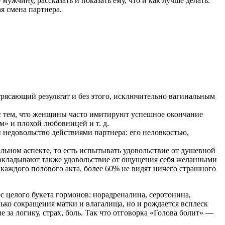
ужчину, рассказать и показать ему, что и как лучше делать.
я смена партнера.
отрясающий результат и без этого, исключительно вагинальным
 с тем, что женщины часто имитируют успешное окончание
» и плохой любовницей и т. д.
недовольство действиями партнера: его неловкостью,
льном аспекте, то есть испытывать удовольствие от душевной
 вкладывают также удовольствие от ощущения себя желанными
каждого полового акта, более 60% не видят ничего страшного
с целого букета гормонов: норадреналина, серотонина,
ько сокращения матки и влагалища, но и рождается всплеск
за логику, страх, боль. Так что отговорка «Голова болит» —