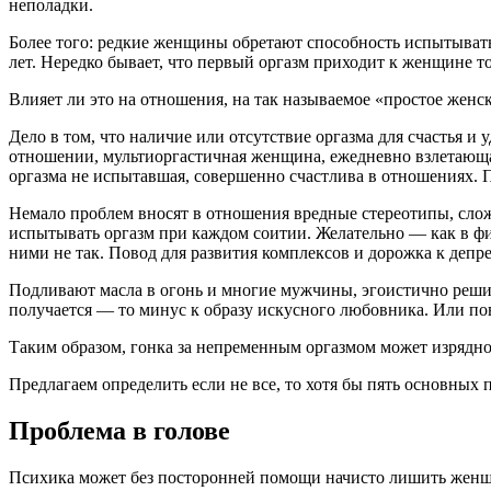
неполадки.
Более того: редкие женщины обретают способность испытывать 
лет. Нередко бывает, что первый оргазм приходит к женщине т
Влияет ли это на отношения, на так называемое «простое женск
Дело в том, что наличие или отсутствие оргазма для счастья 
отношении, мультиоргастичная женщина, ежедневно взлетающая н
оргазма не испытавшая, совершенно счастлива в отношениях. По
Немало проблем вносят в отношения вредные стереотипы, сло
испытывать оргазм при каждом соитии. Желательно — как в фи
ними не так. Повод для развития комплексов и дорожка к депр
Подливают масла в огонь и многие мужчины, эгоистично реши
получается — то минус к образу искусного любовника. Или пов
Таким образом, гонка за непременным оргазмом может изрядно
Предлагаем определить если не все, то хотя бы пять основных
Проблема в голове
Психика может без посторонней помощи начисто лишить женщи