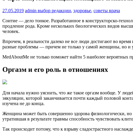
27.05.2019
admin
выбор редакции
,
здоровье
,
советы врача
Соитие — дело тонкое. Разработанное в конструкторско-техно
продление рода. Кроме нескольких биологических видов высш
человек.
Впрочем, в реальности далеко не все люди достигают во время
разные проблемы — причем не только у самой женщины, но и у 
MedAboutMe не только поможет найти 5 наиболее вероятных пр
Оргазм и его роль в отношениях
Для начала нужно уяснить, что же такое оргазм вообще. У люде
эякуляции, которой заканчивается почти каждый половой конта
изучена не до конца.
Женщина может быть совершенно здорова физиологически, но п
утратившая в результате травмы способность чувствовать кли
Так происходит потому, что к взрыву сладострастного наслажд