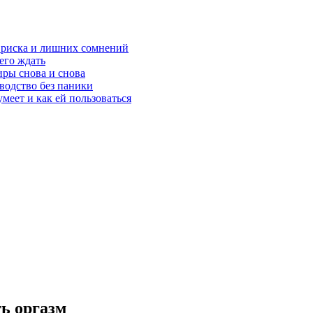
з риска и лишних сомнений
чего ждать
ры снова и снова
оводство без паники
меет и как ей пользоваться
ь оргазм