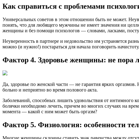
Как справиться с проблемами психолог
Универсальных советов в этом отношении быть не может. Неув
понять, что для любящего мужчины не имеет значения ни целл
женщины и без помощи психологов — словами, ласками, пост
Неуверенность в партнере и недовольство им устраняется разн
можно (и нужно!) постараться для начала поговорить начистоту, 
Фактор 4. Здоровье женщины: не пора л
Да, здоровье по женской части — не гарантия ярких оргазмо
больно и неприятно во время полового акта.
Заболеваний, способных лишить удовольствия от интимного ко
болячки необходимо лечить, причем во многих случаях на врем
момента — какой с ним может быть оргазм?
Фактор 5. Физиология: особенности тел
Многие женщины склонны ставить знак равенства между отсутст