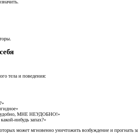
означить.
торы.
себя
го тела и поведения:
?»
ригидное»
е неудобно, МНЕ НЕУДОБНО!»
 какой-нибудь запах?»
оторых может мгновенно уничтожить возбуждение и прогнать за