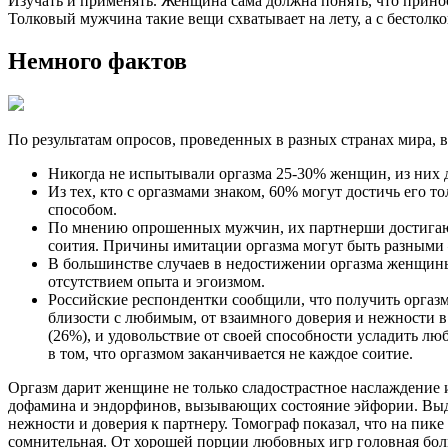
Изучать и применять. Женщина сама должна понять, что приноси
Толковый мужчина такие вещи схватывает на лету, а с бестолк
Немного фактов
По результатам опросов, проведенных в разных странах мира,
Никогда не испытывали оргазма 25-30% женщин, из них 
Из тех, кто с оргазмами знаком, 60% могут достичь его 
способом.
По мнению опрошенных мужчин, их партнерши достигают 
соития. Причины имитации оргазма могут быть разными —
В большинстве случаев в недостижении оргазма женщины
отсутствием опыта и эгоизмом.
Российские респондентки сообщили, что получить оргазм
близости с любимым, от взаимного доверия и нежности 
(26%), и удовольствие от своей способности усладить л
в том, что оргазмом заканчивается не каждое соитие.
Оргазм дарит женщине не только сладострастное наслаждение и
дофамина и эндорфинов, вызывающих состояние эйфории. Выдел
нежности и доверия к партнеру. Томограф показал, что на пик
сомнительная. От хорошей порции любовных игр головная боль 