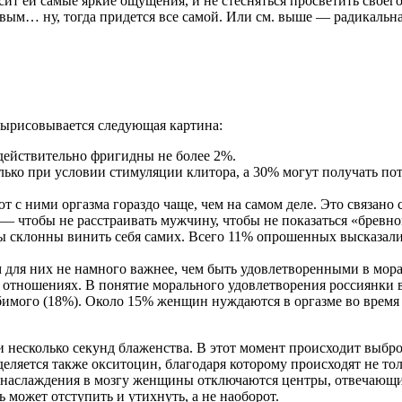
т ей самые яркие ощущения, и не стесняться просветить своего м
овым… ну, тогда придется все самой. Или см. выше — радикальна
 вырисовывается следующая картина:
действительно фригидны не более 2%.
только при условии стимуляции клитора, а 30% могут получать п
с ними оргазма гораздо чаще, чем на самом деле. Это связано
 чтобы не расстраивать мужчину, чтобы не показаться «бревном
 склонны винить себя самих. Всего 11% опрошенных высказали 
 для них не намного важнее, чем быть удовлетворенными в мора
в отношениях. В понятие морального удовлетворения россиянки
юбимого (18%). Около 15% женщин нуждаются в оргазме во время 
 несколько секунд блаженства. В этот момент происходит выбро
яется также окситоцин, благодаря которому происходят не тол
е наслаждения в мозгу женщины отключаются центры, отвечающие 
может отступить и утихнуть, а не наоборот.