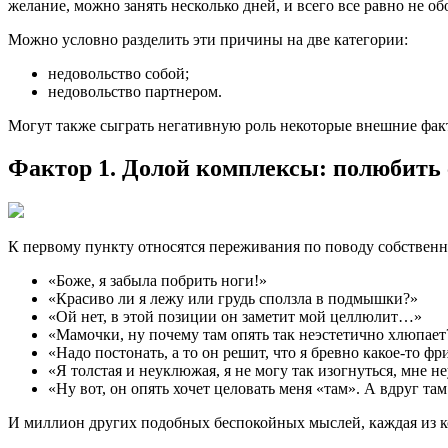
желание, можно занять несколько дней, и всего все равно не об
Можно условно разделить эти причины на две категории:
недовольство собой;
недовольство партнером.
Могут также сыграть негативную роль некоторые внешние фак
Фактор 1. Долой комплексы: полюбить 
К первому пункту относятся переживания по поводу собственно
«Боже, я забыла побрить ноги!»
«Красиво ли я лежу или грудь сползла в подмышки?»
«Ой нет, в этой позиции он заметит мой целлюлит…»
«Мамочки, ну почему там опять так неэстетично хлюпает
«Надо постонать, а то он решит, что я бревно какое-то ф
«Я толстая и неуклюжая, я не могу так изогнуться, мн
«Ну вот, он опять хочет целовать меня «там». А вдруг там
И миллион других подобных беспокойных мыслей, каждая из к