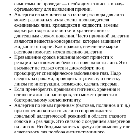
симптомы не проходят — необходима запись к врачу-
офтальмологу для выявления причин.
Аллергия на компоненты в составе раствора для линз
может развиваться из-за смены производителя
ежедневных линз, хранящихся в жидкости, замены
марки раствора для очистки и хранения линз с
длительным сроком ношения. Часто причиной аллергии
являются вещества-консерванты, которые защищает
жидкость от порчи. Как правило, изменение марки
раствора помогает исчезновению аллергии.
Превышение сроков ношения может привести к
реакции на отложения белка на поверхности линз. Это
вызывает не только отек и дискомфорт, но и
провоцирует специфическое заболевание глаз. Надо
следить за сроками, проводить тщательную очистку
линзы по инструкции, возможно, сделать перерыв.
Если пренебрегать правилами гигиены, хранения и
очищения линз и растворов, это может привести к
бактериальному конъюнктивиту.
Аллергия по иным причинам (бытовая, поллиноз и т. д.)
при ношении контактных линз сопровождается
локальной аллергической реакцией в области глазного
яблока в 5 раз чаще. Это связано с оседанием аллергенов
на линзах. Необходима запись к врачу-офтальмологу​ или
аллергологу для подбора антигистаминного,