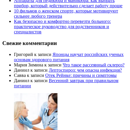
Аппараты для педикюра и маникюра: как выбрать
прибор, который действительно сделает работу проще
10 фильмов о женском спорте, которые мотивируют
сильнее любого тренера
Как безопасно и комфортно перевезти больного:
практическое руководство для родственников и
специалистов
Свежие комментарии
Григорий
к записи
Японцы научат российских ученых
основам здорового питания
Мария Зимина
к записи
Что такое рассеянный склероз?
Даниил
к записи
Лептоспироз: чем опасна инфекция?
Савва
к записи
Отек Рейнке: причины и симптомы
Даниил
к записи
Весенний завтрак при правильном
питании