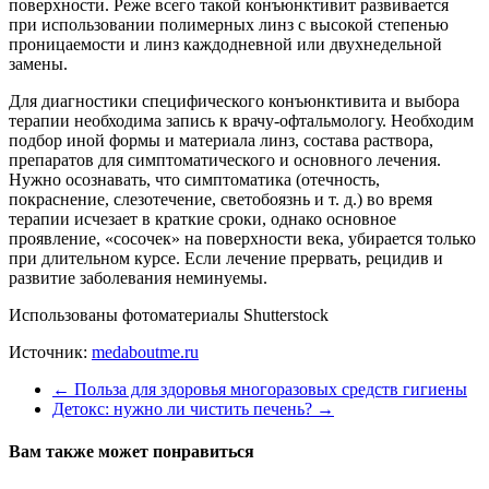
поверхности. Реже всего такой конъюнктивит развивается
при использовании полимерных линз с высокой степенью
проницаемости и линз каждодневной или двухнедельной
замены.
Для диагностики специфического конъюнктивита и выбора
терапии необходима запись к врачу-офтальмологу​. Необходим
подбор иной формы и материала линз, состава раствора,
препаратов для симптоматического и основного лечения.
Нужно осознавать, что симптоматика (отечность,
покраснение, слезотечение, светобоязнь и т. д.) во время
терапии исчезает в краткие сроки, однако основное
проявление, «сосочек» на поверхности века, убирается только
при длительном курсе. Если лечение прервать, рецидив и
развитие заболевания неминуемы.
Использованы фотоматериалы Shutterstock
Источник:
medaboutme.ru
←
Польза для здоровья многоразовых средств гигиены
Детокс: нужно ли чистить печень?
→
Вам также может понравиться