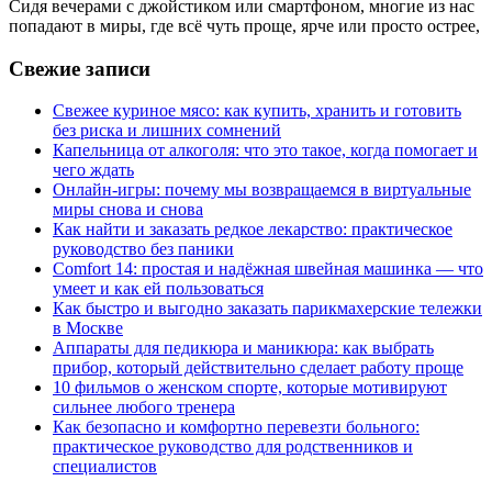
Сидя вечерами с джойстиком или смартфоном, многие из нас
попадают в миры, где всё чуть проще, ярче или просто острее,
Свежие записи
Свежее куриное мясо: как купить, хранить и готовить
без риска и лишних сомнений
Капельница от алкоголя: что это такое, когда помогает и
чего ждать
Онлайн-игры: почему мы возвращаемся в виртуальные
миры снова и снова
Как найти и заказать редкое лекарство: практическое
руководство без паники
Comfort 14: простая и надёжная швейная машинка — что
умеет и как ей пользоваться
Как быстро и выгодно заказать парикмахерские тележки
в Москве
Аппараты для педикюра и маникюра: как выбрать
прибор, который действительно сделает работу проще
10 фильмов о женском спорте, которые мотивируют
сильнее любого тренера
Как безопасно и комфортно перевезти больного:
практическое руководство для родственников и
специалистов