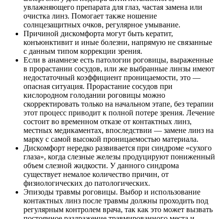
увлажняющего препарата для глаз, частая замена или
очистка линз. Помогает также ношение
солнцезащитных очков, регулярное умывание.
Причиной дискомфорта могут быть кератит,
конъюнктивит и иные болезни, напрямую не связанные
с данным типом коррекции зрения.
Если в анамнезе есть патологии роговицы, выраженные
в прорастании сосудов, или же выбранные линзы имеют
недостаточный коэффициент проницаемости, это —
опасная ситуация. Прорастание сосудов при
кислородном голодании роговицы можно
скорректировать только на начальном этапе, без терапии
этот процесс приводит к полной потере зрения. Лечение
состоит во временном отказе от контактных линз,
местных медикаментах, впоследствии — замене линз на
марку с самой высокой проницаемостью материала.
Дискомфорт нередко развивается при синдроме «сухого
глаза», когда слезные железы продуцируют пониженный
объем слезной жидкости. У данного синдрома
существует немалое количество причин, от
физиологических до патологических.
Эпизоды травмы роговицы. Выбор и использование
контактных линз после травмы должны проходить под
регулярным контролем врача, так как это может вызвать
постоянное раздражение травмированного места и