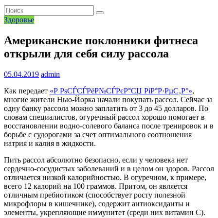
Здоровье
Американские поклонники фитнеса
открыли для себя силу рассола
05.04.2019
admin
Как передает
«Р РѕСЃСЃРёР№СЃРєР°СЏ РіР°Р·РµС‚Р°»
,
многие жители Нью-Йорка начали покупать рассол. Сейчас за
одну банку рассола можно заплатить от 3 до 45 долларов. По
словам специалистов, огуречный рассол хорошо помогает в
восстановлении водно-солевого баланса после тренировок и в
борьбе с судорогами за счет оптимального соотношения
натрия и калия в жидкости.
Пить рассол абсолютно безопасно, если у человека нет
сердечно-сосудистых заболеваний и в целом он здоров. Рассол
отличается низкой калорийностью. В огуречном, к примере,
всего 12 калорий на 100 граммов. Притом, он является
отличным пребиотиком (способствует росту полезной
микрофлоры в кишечнике), содержит антиоксиданты и
элементы, укрепляющие иммунитет (среди них витамин С).