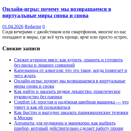
Онлайн-игры: почему мы возвращаемся в
виртуальные миры снова и снова
01.04.2026
Redactor
0
Сидя вечерами с джойстиком или смартфоном, многие из нас
попадают в миры, где всё чуть проще, ярче или просто острее,
Свежие записи
Свежее куриное мясо: как купить, хранить и готовить
без риска и лишних сомнений
Капельница от алкоголя: что это такое, когда помогает и
чего ждать
Онлайн-игры: почему мы возвращаемся в виртуальные
миры снова и снова
Как найти и заказать редкое лекарство: практическое
руководство без паники
Comfort 14: простая и надёжная швейная машинка — что
умеет и как ей пользоваться
Как быстро и выгодно заказать парикмахерские тележки
в Москве
Аппараты для педикюра и маникюра: как выбрать
прибор, который действительно сделает работу проще