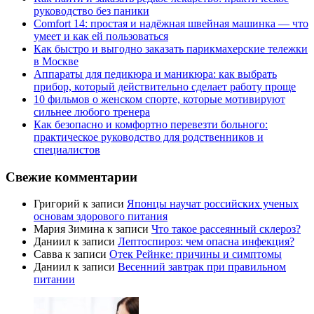
руководство без паники
Comfort 14: простая и надёжная швейная машинка — что
умеет и как ей пользоваться
Как быстро и выгодно заказать парикмахерские тележки
в Москве
Аппараты для педикюра и маникюра: как выбрать
прибор, который действительно сделает работу проще
10 фильмов о женском спорте, которые мотивируют
сильнее любого тренера
Как безопасно и комфортно перевезти больного:
практическое руководство для родственников и
специалистов
Свежие комментарии
Григорий
к записи
Японцы научат российских ученых
основам здорового питания
Мария Зимина
к записи
Что такое рассеянный склероз?
Даниил
к записи
Лептоспироз: чем опасна инфекция?
Савва
к записи
Отек Рейнке: причины и симптомы
Даниил
к записи
Весенний завтрак при правильном
питании