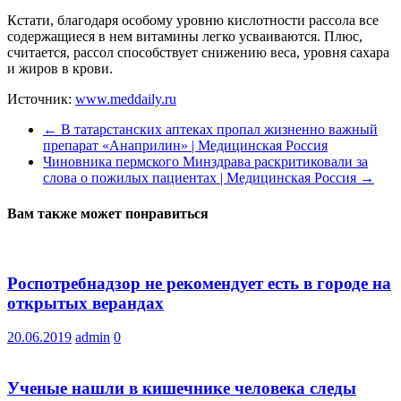
Кстати, благодаря особому уровню кислотности рассола все
содержащиеся в нем витамины легко усваиваются. Плюс,
считается, рассол способствует снижению веса, уровня сахара
и жиров в крови.
Источник:
www.meddaily.ru
←
В татарстанских аптеках пропал жизненно важный
препарат «Анаприлин» | Медицинская Россия
Чиновника пермского Минздрава раскритиковали за
слова о пожилых пациентах | Медицинская Россия
→
Вам также может понравиться
Роспотребнадзор не рекомендует есть в городе на
открытых верандах
20.06.2019
admin
0
Ученые нашли в кишечнике человека следы