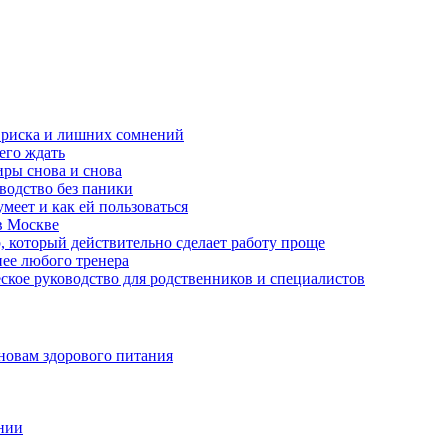
з риска и лишних сомнений
чего ждать
ры снова и снова
оводство без паники
меет и как ей пользоваться
в Москве
, который действительно сделает работу проще
нее любого тренера
еское руководство для родственников и специалистов
новам здорового питания
нии