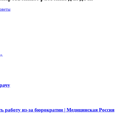
советы
→
врачу
ть работу из-за бюрократии | Медицинская Россия