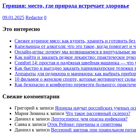
Гериция: место, где природа встречает здоровье
09.01.2025
Redactor
0
Это интересно
Свежее куриное мясо: как купить, хранить и готовить бе
Капельница от алкоголя: что это такое, когда помогает и 
Онлайн-игры: почему мы возвращаемся в виртуальные ми
Как найти и заказать редкое лекарство: практическое рук
Comfort 14: простая и надёжная швейная машинка — что у
Как быстро и выгодно заказать парикмахерские тележки 
Аппараты для педикюра и маникюра: как выбрать прибор
10 фильмов о женском спорте, которые мотивируют силь
Как безопасно и комфортно перевезти больного: практич
Свежие комментарии
Григорий
к записи
Японцы научат российских ученых ос
Мария Зимина
к записи
Что такое рассеянный склероз?
Даниил
к записи
Лептоспироз: чем опасна инфекция?
Савва
к записи
Отек Рейнке: причины и симптомы
Даниил
к записи
Весенний завтрак при правильном пита