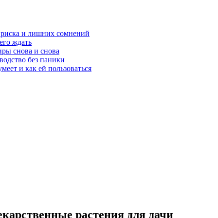
з риска и лишних сомнений
чего ждать
ры снова и снова
оводство без паники
меет и как ей пользоваться
екарственные растения для дачи