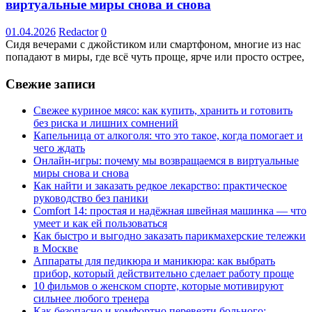
виртуальные миры снова и снова
01.04.2026
Redactor
0
Сидя вечерами с джойстиком или смартфоном, многие из нас
попадают в миры, где всё чуть проще, ярче или просто острее,
Свежие записи
Свежее куриное мясо: как купить, хранить и готовить
без риска и лишних сомнений
Капельница от алкоголя: что это такое, когда помогает и
чего ждать
Онлайн-игры: почему мы возвращаемся в виртуальные
миры снова и снова
Как найти и заказать редкое лекарство: практическое
руководство без паники
Comfort 14: простая и надёжная швейная машинка — что
умеет и как ей пользоваться
Как быстро и выгодно заказать парикмахерские тележки
в Москве
Аппараты для педикюра и маникюра: как выбрать
прибор, который действительно сделает работу проще
10 фильмов о женском спорте, которые мотивируют
сильнее любого тренера
Как безопасно и комфортно перевезти больного: