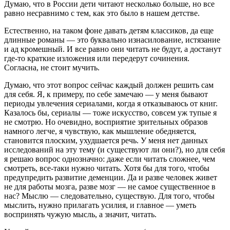
Думаю, что в России дети читают несколько больше, но все
равно несравнимо с тем, как это было в нашем детстве.
Естественно, на таком фоне давать детям классиков, да еще
длинные романы — это буквально изнасилование, истязание
и ад кромешный. И все равно они читать не будут, а достанут
где-то краткие изложения или передерут сочинения.
Согласна, не стоит мучить.
Думаю, что этот вопрос сейчас каждый должен решить сам
для себя. Я, к примеру, по себе замечаю — у меня бывают
периоды увлечения сериалами, когда я отказываюсь от книг.
Казалось бы, сериалы — тоже искусство, совсем уж тупые я
не смотрю. Но очевидно, восприятие зрительных образов
намного легче, я чувствую, как мышление обедняется,
становится плоским, ухудшается речь. У меня нет данных
исследований на эту тему (и существуют ли они?), но для себя
я решаю вопрос однозначно: даже если читать сложнее, чем
смотреть, все-таки нужно читать. Хотя бы для того, чтобы
предупредить развитие деменции. Да и разве человек живет
не для работы мозга, разве мозг — не самое существенное в
нас? Мыслю — следовательно, существую. Для того, чтобы
мыслить, нужно прилагать усилия, и главное — уметь
воспринять чужую мысль, а значит, читать.