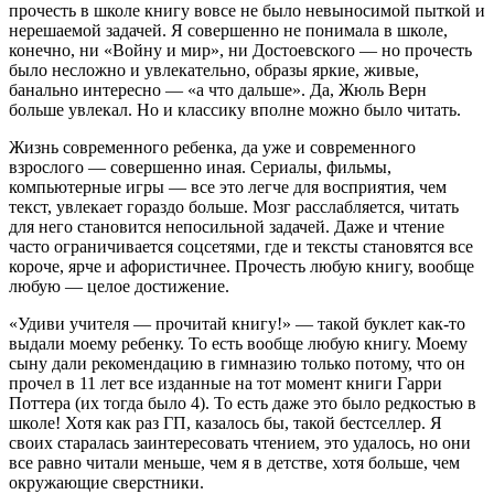
прочесть в школе книгу вовсе не было невыносимой пыткой и
нерешаемой задачей. Я совершенно не понимала в школе,
конечно, ни «Войну и мир», ни Достоевского — но прочесть
было несложно и увлекательно, образы яркие, живые,
банально интересно — «а что дальше». Да, Жюль Верн
больше увлекал. Но и классику вполне можно было читать.
Жизнь современного ребенка, да уже и современного
взрослого — совершенно иная. Сериалы, фильмы,
компьютерные игры — все это легче для восприятия, чем
текст, увлекает гораздо больше. Мозг расслабляется, читать
для него становится непосильной задачей. Даже и чтение
часто ограничивается соцсетями, где и тексты становятся все
короче, ярче и афористичнее. Прочесть любую книгу, вообще
любую — целое достижение.
«Удиви учителя — прочитай книгу!» — такой буклет как-то
выдали моему ребенку. То есть вообще любую книгу. Моему
сыну дали рекомендацию в гимназию только потому, что он
прочел в 11 лет все изданные на тот момент книги Гарри
Поттера (их тогда было 4). То есть даже это было редкостью в
школе! Хотя как раз ГП, казалось бы, такой бестселлер. Я
своих старалась заинтересовать чтением, это удалось, но они
все равно читали меньше, чем я в детстве, хотя больше, чем
окружающие сверстники.