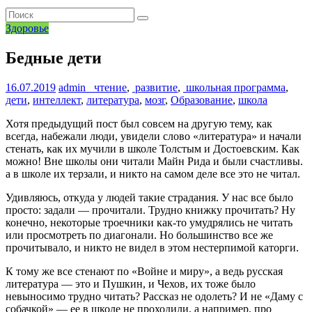
Здоровье
Бедные дети
16.07.2019
admin
чтение
,
развитие
,
школьная программа
,
дети
,
интеллект
,
литература
,
мозг
,
Образование
,
школа
Хотя предыдущий пост был совсем на другую тему, как
всегда, набежали люди, увидели слово «литература» и начали
стенать, как их мучили в школе Толстым и Достоевским. Как
можно! Вне школы они читали Майн Рида и были счастливы.
а в школе их терзали, и никто на самом деле все это не читал.
Удивляюсь, откуда у людей такие страдания. У нас все было
просто: задали — прочитали. Трудно книжку прочитать? Ну
конечно, некоторые троечники как-то умудрялись не читать
или просмотреть по диагонали. Но большинство все же
прочитывало, и никто не видел в этом нестерпимой каторги.
К тому же все стенают по «Войне и миру», а ведь русская
литература — это и Пушкин, и Чехов, их тоже было
невыносимо трудно читать? Рассказ не одолеть? И не «Даму с
собачкой» — ее в школе не проходили, а например, про