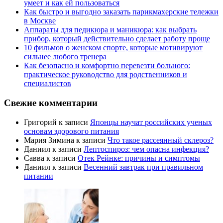
умеет и как ей пользоваться
Как быстро и выгодно заказать парикмахерские тележки
в Москве
Аппараты для педикюра и маникюра: как выбрать
прибор, который действительно сделает работу проще
10 фильмов о женском спорте, которые мотивируют
сильнее любого тренера
Как безопасно и комфортно перевезти больного:
практическое руководство для родственников и
специалистов
Свежие комментарии
Григорий
к записи
Японцы научат российских ученых
основам здорового питания
Мария Зимина
к записи
Что такое рассеянный склероз?
Даниил
к записи
Лептоспироз: чем опасна инфекция?
Савва
к записи
Отек Рейнке: причины и симптомы
Даниил
к записи
Весенний завтрак при правильном
питании