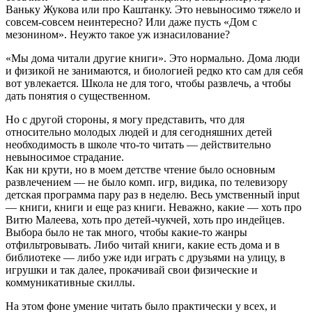
Ваньку Жукова или про Каштанку. Это невыносимо тяжело и
совсем-совсем неинтересно? Или даже пусть «Дом с
мезонином». Неужто такое уж изнасилование?
«Мы дома читали другие книги». Это нормально. Дома люди
и физикой не занимаются, и биологией редко кто сам для себя
вот увлекается. Школа не для того, чтобы развлечь, а чтобы
дать понятия о существенном.
Но с другой стороны, я могу представить, что для
относительно молодых людей и для сегодняшних детей
необходимость в школе что-то читать — действительно
невыносимое страдание.
Как ни крути, но в моем детстве чтение было основным
развлечением — не было комп. игр, видика, по телевизору
детская программа пару раз в неделю. Весь умственный input
— книги, книги и еще раз книги. Неважно, какие — хоть про
Витю Малеева, хоть про детей-чукчей, хоть про индейцев.
Выбора было не так много, чтобы какие-то жанры
отфильтровывать. Либо читай книги, какие есть дома и в
библиотеке — либо уже иди играть с друзьями на улицу, в
игрушки и так далее, прокачивай свои физические и
коммуникативные скиллы.
На этом фоне умение читать было практически у всех, и