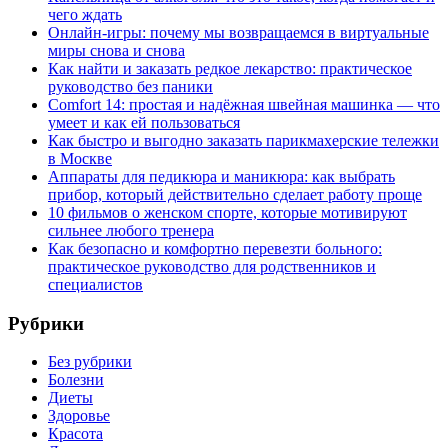
чего ждать
Онлайн-игры: почему мы возвращаемся в виртуальные
миры снова и снова
Как найти и заказать редкое лекарство: практическое
руководство без паники
Comfort 14: простая и надёжная швейная машинка — что
умеет и как ей пользоваться
Как быстро и выгодно заказать парикмахерские тележки
в Москве
Аппараты для педикюра и маникюра: как выбрать
прибор, который действительно сделает работу проще
10 фильмов о женском спорте, которые мотивируют
сильнее любого тренера
Как безопасно и комфортно перевезти больного:
практическое руководство для родственников и
специалистов
Рубрики
Без рубрики
Болезни
Диеты
Здоровье
Красота