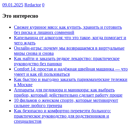
09.01.2025
Redactor
0
Это интересно
Свежее куриное мясо: как купить, хранить и готовить
без риска и лишних сомнений
Капельница от алкоголя: что это такое, когда помогает и
чего ждать
Онлайн-игры: почему мы возвращаемся в виртуальные
миры снова и снова
Как найти и заказать редкое лекарство: практическое
руководство без паники
Comfort 14: простая и надёжная швейная машинка — что
умеет и как ей пользоваться
Как быстро и выгодно заказать парикмахерские тележки
в Москве
Аппараты для педикюра и маникюра: как выбрать
прибор, который действительно сделает работу проще
10 фильмов о женском спорте, которые мотивируют
сильнее любого тренера
Как безопасно и комфортно перевезти больного:
практическое руководство для родственников и
специалистов