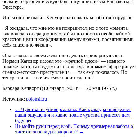
большую ортопедическую больницу принцессы Елизаветы в
Эксетере.
И там он пригласил Хепуорт наблюдать за работой хирургов.
«Я ожидала, что мне это не понравится; но с того момента,
как вошла в операционную, я был полностью необычайной
красотой цели и координации между людьми, посвятившими
себя спасению жизни».
Она заявила о своем желании сделать серию рисунков, и
Норман Капенер назвал это «мрачной идеей» — немного
похоже на то, как художник в зале суда в прямом эфире рисует
сцены жестокого преступления, — так ему показалось. Но
теперь цикл — почитаемое произведение.
Барбара Хепворт ((10 января 1903 г. — 20 мая 1975 г.)
Источник:
polonsil.ru
←
Чувства не универсальны. Как культура определяет
наши ощущения и какие новые чувства принесет нам
будущее
Не мойте руки перед едой. Почему чрезмерная забота о
чистоте опасна для здоровья?
→