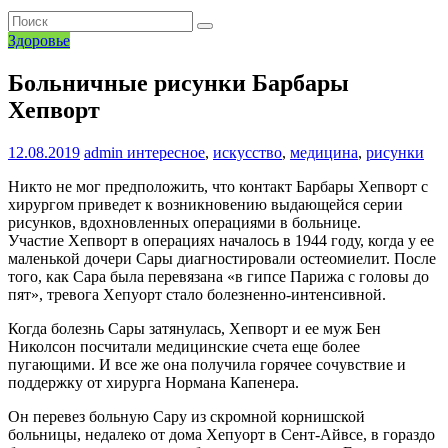
Здоровье
Больничные рисунки Барбары
Хепворт
12.08.2019
admin
интересное
,
искусство
,
медицина
,
рисунки
Никто не мог предположить, что контакт Барбары Хепворт с
хирургом приведет к возникновению выдающейся серии
рисунков, вдохновленных операциями в больнице.
Участие Хепворт в операциях началось в 1944 году, когда у ее
маленькой дочери Сары диагностировали остеомиелит. После
того, как Сара была перевязана «в гипсе Парижа с головы до
пят», тревога Хепуорт стало болезненно-интенсивной.
Когда болезнь Сары затянулась, Хепворт и ее муж Бен
Николсон посчитали медицинские счета еще более
пугающими. И все же она получила горячее сочувствие и
поддержку от хирурга Нормана Капенера.
Он перевез больную Сару из скромной корнишской
больницы, недалеко от дома Хепуорт в Сент-Айвсе, в гораздо