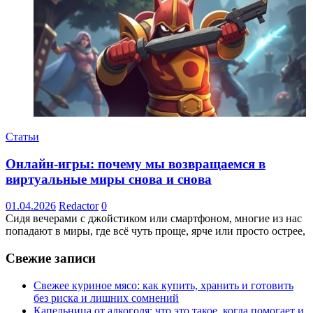
Статьи
Онлайн-игры: почему мы возвращаемся в
виртуальные миры снова и снова
01.04.2026
Redactor
0
Сидя вечерами с джойстиком или смартфоном, многие из нас
попадают в миры, где всё чуть проще, ярче или просто острее,
Свежие записи
Свежее куриное мясо: как купить, хранить и готовить
без риска и лишних сомнений
Капельница от алкоголя: что это такое, когда помогает и