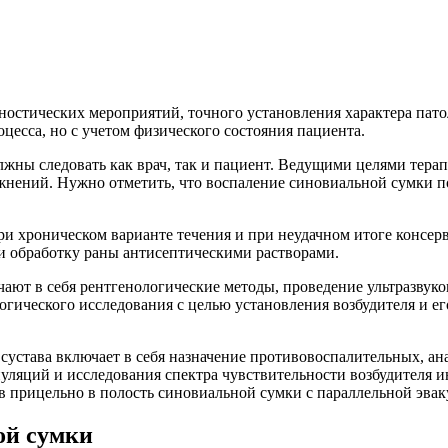
остических мероприятий, точного установления характера пато
цесса, но с учетом физического состояния пациента.
олжны следовать как врач, так и пациент. Ведущими целями тер
жнений. Нужно отметить, что воспаление синовиальной сумки п
ри хроническом варианте течения и при неудачном итоге консе
 и обработку раны антисептическими растворами.
ют в себя рентгенологические методы, проведение ультразвуко
огического исследования с целью установления возбудителя и е
сустава включает в себя назначение противовоспалительных, а
ляций и исследования спектра чувствительности возбудителя и
 прицельно в полость синовиальной сумки с параллельной эвак
ой сумки