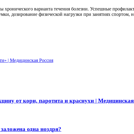
ы хронического варианта течения болезни. Успешные профилакт
сумки, дозирование физической нагрузки при занятиях спортом,
сти» | Медицинская Россия
цину от кори, паротита и краснухи | Медицинская
 заложена одна ноздря?