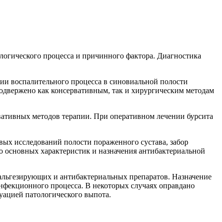
логического процесса и причинного фактора. Диагностика
апии воспалительного процесса в синовиальной полости
одвержено как консервативным, так и хирургическим методам
рвативных методов терапии. При оперативном лечении бурсита
вых исследований полости пораженного сустава, забор
го основных характеристик и назначения антибактериальной
нальгезирующих и антибактериальных препаратов. Назначение
нфекционного процесса. В некоторых случаях оправдано
уацией патологического выпота.