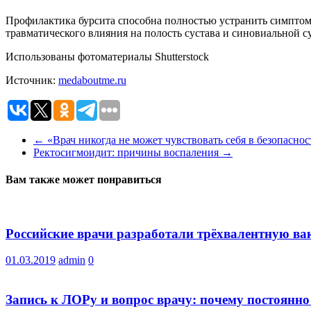
Профилактика бурсита способна полностью устранить симптом
травматического влияния на полость сустава и синовиальной 
Использованы фотоматериалы Shutterstock
Источник:
medaboutme.ru
←
«Врач никогда не может чувствовать себя в безопасно
Ректосигмоидит: причины воспаления
→
Вам также может понравиться
Российские врачи разработали трёхвалентную вак
01.03.2019
admin
0
Запись к ЛОРу и вопрос врачу: почему постоянно