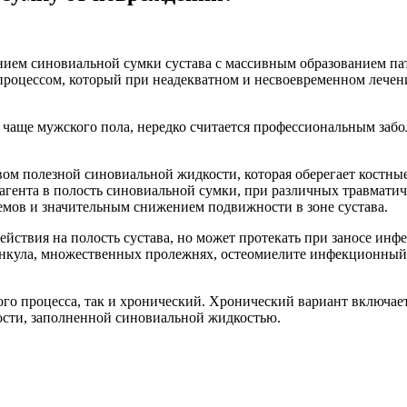
ием синовиальной сумки сустава с массивным образованием пат
оцессом, который при неадекватном и несвоевременном лечени
, чаще мужского пола, нередко считается профессиональным заб
ом полезной синовиальной жидкости, которая оберегает костные
гента в полость синовиальной сумки, при различных травматич
емов и значительным снижением подвижности в зоне сустава.
действия на полость сустава, но может протекать при заносе инф
ункула, множественных пролежнях, остеомиелите инфекционный 
ого процесса, так и хронический. Хронический вариант включает
ости, заполненной синовиальной жидкостью.