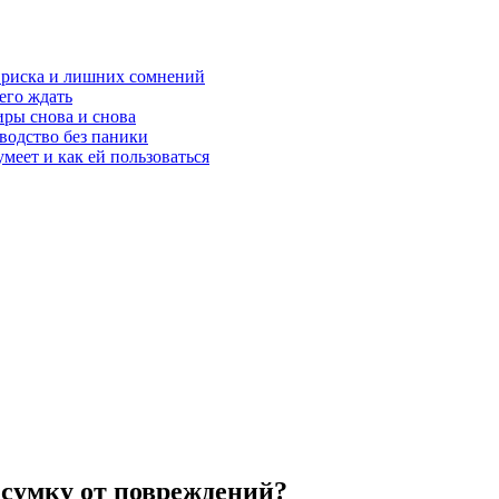
з риска и лишних сомнений
чего ждать
ры снова и снова
оводство без паники
меет и как ей пользоваться
 сумку от повреждений?