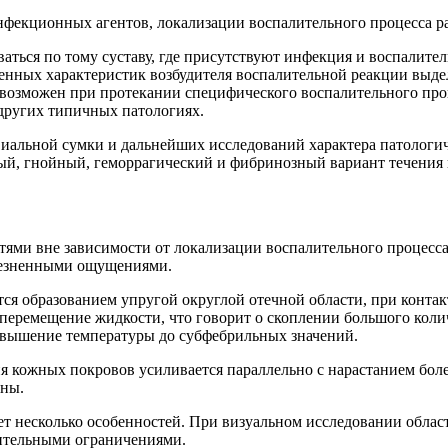
инфекционных агентов, локализации воспалительного процесса р
ться по тому суставу, где присутствуют инфекция и воспалите
нных характеристик возбудителя воспалительной реакции выдел
возможен при протекании специфического воспалительного проц
 других типичных патологиях.
альной сумки и дальнейших исследований характера патологич
ный, гнойный, геморрагический и фибринозный вариант течения 
ями вне зависимости от локализации воспалительного процесса
лезненными ощущениями.
ся образованием упругой округлой отечной области, при контак
перемещение жидкости, что говорит о скоплении большого коли
овышение температуры до субфебрильных значений.
ия кожных покровов усиливается параллельно с нарастанием б
оны.
ет несколько особенностей. При визуальном исследовании облас
чительными ограничениями.