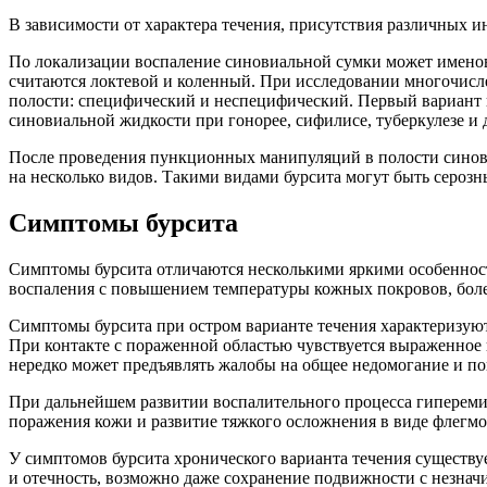
В зависимости от характера течения, присутствия различных 
По локализации воспаление синовиальной сумки может именова
считаются локтевой и коленный. При исследовании многочисле
полости: специфический и неспецифический. Первый вариант 
синовиальной жидкости при гонорее, сифилисе, туберкулезе и
После проведения пункционных манипуляций в полости синови
на несколько видов. Такими видами бурсита могут быть сероз
Симптомы бурсита
Симптомы бурсита отличаются несколькими яркими особенност
воспаления с повышением температуры кожных покровов, бо
Симптомы бурсита при остром варианте течения характеризуют
При контакте с пораженной областью чувствуется выраженное 
нередко может предъявлять жалобы на общее недомогание и п
При дальнейшем развитии воспалительного процесса гиперем
поражения кожи и развитие тяжкого осложнения в виде флегм
У симптомов бурсита хронического варианта течения существу
и отечность, возможно даже сохранение подвижности с незна