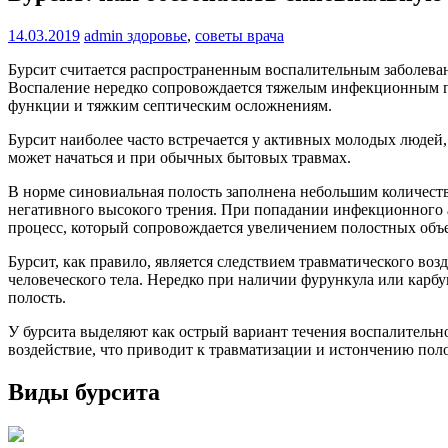
14.03.2019
admin
здоровье
,
советы врача
Бурсит считается распространенным воспалительным заболеван
Воспаление нередко сопровождается тяжелым инфекционным пр
функции и тяжким септическим осложнениям.
Бурсит наиболее часто встречается у активных молодых людей
может начаться и при обычных бытовых травмах.
В норме синовиальная полость заполнена небольшим количеств
негативного высокого трения. При попадании инфекционного а
процесс, который сопровождается увеличением полостных объ
Бурсит, как правило, является следствием травматического воз
человеческого тела. Нередко при наличии фурункула или карб
полость.
У бурсита выделяют как острый вариант течения воспалительн
воздействие, что приводит к травматизации и истончению пол
Виды бурсита