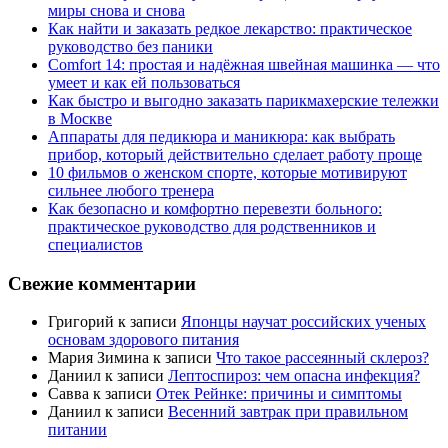
миры снова и снова
Как найти и заказать редкое лекарство: практическое
руководство без паники
Comfort 14: простая и надёжная швейная машинка — что
умеет и как ей пользоваться
Как быстро и выгодно заказать парикмахерские тележки
в Москве
Аппараты для педикюра и маникюра: как выбрать
прибор, который действительно сделает работу проще
10 фильмов о женском спорте, которые мотивируют
сильнее любого тренера
Как безопасно и комфортно перевезти больного:
практическое руководство для родственников и
специалистов
Свежие комментарии
Григорий
к записи
Японцы научат российских ученых
основам здорового питания
Мария Зимина
к записи
Что такое рассеянный склероз?
Даниил
к записи
Лептоспироз: чем опасна инфекция?
Савва
к записи
Отек Рейнке: причины и симптомы
Даниил
к записи
Весенний завтрак при правильном
питании