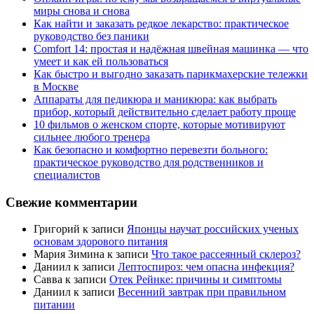
миры снова и снова
Как найти и заказать редкое лекарство: практическое
руководство без паники
Comfort 14: простая и надёжная швейная машинка — что
умеет и как ей пользоваться
Как быстро и выгодно заказать парикмахерские тележки
в Москве
Аппараты для педикюра и маникюра: как выбрать
прибор, который действительно сделает работу проще
10 фильмов о женском спорте, которые мотивируют
сильнее любого тренера
Как безопасно и комфортно перевезти больного:
практическое руководство для родственников и
специалистов
Свежие комментарии
Григорий
к записи
Японцы научат российских ученых
основам здорового питания
Мария Зимина
к записи
Что такое рассеянный склероз?
Даниил
к записи
Лептоспироз: чем опасна инфекция?
Савва
к записи
Отек Рейнке: причины и симптомы
Даниил
к записи
Весенний завтрак при правильном
питании