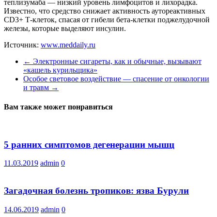
теплизумаба — низкий уровень лимфоцитов и лихорадка.
Известно, что средство снижает активность аутореактивных
CD3+ Т-клеток, спасая от гибели бета-клетки поджелудочной
железы, которые выделяют инсулин.
Источник:
www.meddaily.ru
←
Электронные сигареты, как и обычные, вызывают
«кашель курильщика»
Особое световое воздействие — спасение от онкологии
и травм
→
Вам также может понравиться
5 ранних симптомов дегенерации мышц
11.03.2019
admin
0
Загадочная болезнь тропиков: язва Бурули
14.06.2019
admin
0