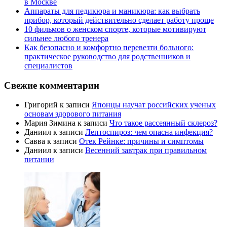
в Москве
Аппараты для педикюра и маникюра: как выбрать
прибор, который действительно сделает работу проще
10 фильмов о женском спорте, которые мотивируют
сильнее любого тренера
Как безопасно и комфортно перевезти больного:
практическое руководство для родственников и
специалистов
Свежие комментарии
Григорий
к записи
Японцы научат российских ученых
основам здорового питания
Мария Зимина
к записи
Что такое рассеянный склероз?
Даниил
к записи
Лептоспироз: чем опасна инфекция?
Савва
к записи
Отек Рейнке: причины и симптомы
Даниил
к записи
Весенний завтрак при правильном
питании