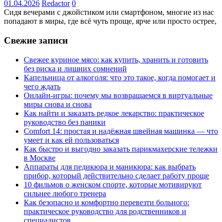
01.04.2026
Redactor
0
Сидя вечерами с джойстиком или смартфоном, многие из нас
попадают в миры, где всё чуть проще, ярче или просто острее,
Свежие записи
Свежее куриное мясо: как купить, хранить и готовить
без риска и лишних сомнений
Капельница от алкоголя: что это такое, когда помогает и
чего ждать
Онлайн-игры: почему мы возвращаемся в виртуальные
миры снова и снова
Как найти и заказать редкое лекарство: практическое
руководство без паники
Comfort 14: простая и надёжная швейная машинка — что
умеет и как ей пользоваться
Как быстро и выгодно заказать парикмахерские тележки
в Москве
Аппараты для педикюра и маникюра: как выбрать
прибор, который действительно сделает работу проще
10 фильмов о женском спорте, которые мотивируют
сильнее любого тренера
Как безопасно и комфортно перевезти больного:
практическое руководство для родственников и
специалистов