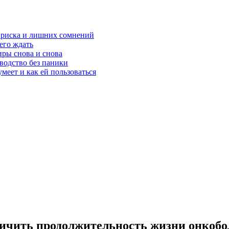
з риска и лишних сомнений
чего ждать
ры снова и снова
оводство без паники
меет и как ей пользоваться
личить продолжительность жизни онкоб