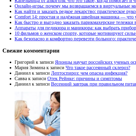
Капельница от алкоголя: что это такое, когда помогает и 
Онлайн-игры: почему мы возвращаемся в виртуальные ми
Как найти и заказать редкое лекарство: практическое рук
Comfort 14: простая и надёжная швейная машинка — что у
Как быстро и выгодно заказать парикмахерские тележки 
Аппараты для педикюра и маникюра: как выбрать прибор
10 фильмов о женском спорте, которые мотивируют силь
Как безопасно и комфортно перевезти больного: практич
Свежие комментарии
Григорий
к записи
Японцы научат российских ученых ос
Мария Зимина
к записи
Что такое рассеянный склероз?
Даниил
к записи
Лептоспироз: чем опасна инфекция?
Савва
к записи
Отек Рейнке: причины и симптомы
Даниил
к записи
Весенний завтрак при правильном пита