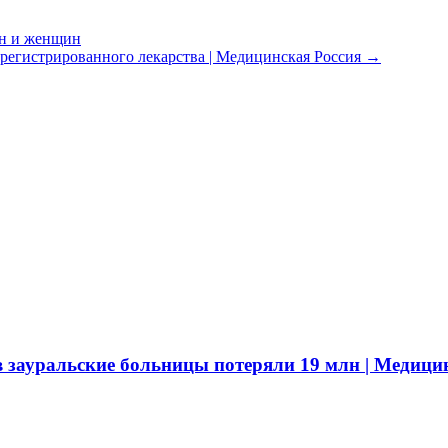
ин и женщин
зарегистрированного лекарства | Медицинская Россия
→
в зауральские больницы потеряли 19 млн | Медици