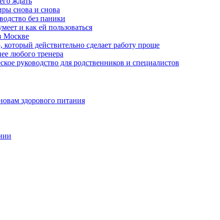
чего ждать
ры снова и снова
оводство без паники
меет и как ей пользоваться
в Москве
, который действительно сделает работу проще
нее любого тренера
еское руководство для родственников и специалистов
новам здорового питания
нии