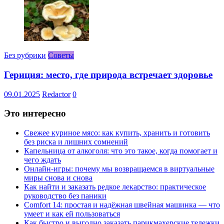
Без рубрики
Советы
Гериция: место, где природа встречает здоровье
09.01.2025
Redactor
0
Это интересно
Свежее куриное мясо: как купить, хранить и готовить
без риска и лишних сомнений
Капельница от алкоголя: что это такое, когда помогает и
чего ждать
Онлайн-игры: почему мы возвращаемся в виртуальные
миры снова и снова
Как найти и заказать редкое лекарство: практическое
руководство без паники
Comfort 14: простая и надёжная швейная машинка — что
умеет и как ей пользоваться
Как быстро и выгодно заказать парикмахерские тележки