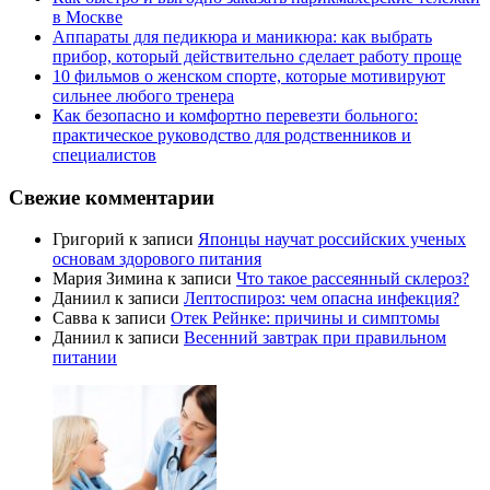
в Москве
Аппараты для педикюра и маникюра: как выбрать
прибор, который действительно сделает работу проще
10 фильмов о женском спорте, которые мотивируют
сильнее любого тренера
Как безопасно и комфортно перевезти больного:
практическое руководство для родственников и
специалистов
Свежие комментарии
Григорий
к записи
Японцы научат российских ученых
основам здорового питания
Мария Зимина
к записи
Что такое рассеянный склероз?
Даниил
к записи
Лептоспироз: чем опасна инфекция?
Савва
к записи
Отек Рейнке: причины и симптомы
Даниил
к записи
Весенний завтрак при правильном
питании