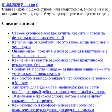
01.04.2026
Redactor
0
Сидя вечерами с джойстиком или смартфоном, многие из нас
попадают в миры, где всё чуть проще, ярче или просто острее,
Свежие записи
Свежее куриное мясо: как купить, хранить и готовить
без риска и лишних сомнений
Капельница от алкоголя: что это такое, когда помогает и
чего ждать
Онлайн-игры: почему мы возвращаемся в виртуальные
миры снова и снова
Как найти и заказать редкое лекарство: практическое
руководство без паники
Comfort 14: простая и надёжная швейная машинка — что
умеет и как ей пользоваться
Как быстро и выгодно заказать парикмахерские тележки
в Москве
Аппараты для педикюра и маникюра: как выбрать
прибор, который действительно сделает работу проще
10 фильмов о женском спорте, которые мотивируют
сильнее любого тренера
Как безопасно и комфортно перевезти больного:
практическое руководство для родственников и