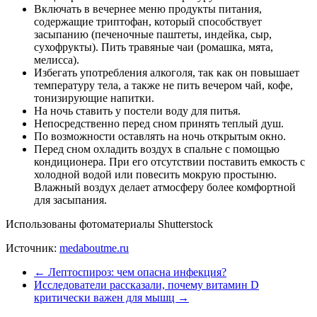
Включать в вечернее меню продукты питания,
содержащие триптофан, который способствует
засыпанию (печеночные паштеты, индейка, сыр,
сухофрукты). Пить травяные чаи (ромашка, мята,
мелисса).
Избегать употребления алкоголя, так как он повышает
температуру тела, а также не пить вечером чай, кофе,
тонизирующие напитки.
На ночь ставить у постели воду для питья.
Непосредственно перед сном принять теплый душ.
По возможности оставлять на ночь открытым окно.
Перед сном охладить воздух в спальне с помощью
кондиционера. При его отсутствии поставить емкость с
холодной водой или повесить мокрую простыню.
Влажный воздух делает атмосферу более комфортной
для засыпания.
Использованы фотоматериалы Shutterstock
Источник:
medaboutme.ru
←
Лептоспироз: чем опасна инфекция?
Исследователи рассказали, почему витамин D
критически важен для мышц
→