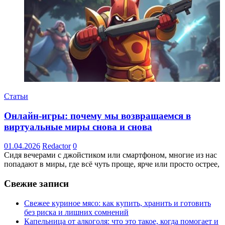
Статьи
Онлайн-игры: почему мы возвращаемся в
виртуальные миры снова и снова
01.04.2026
Redactor
0
Сидя вечерами с джойстиком или смартфоном, многие из нас
попадают в миры, где всё чуть проще, ярче или просто острее,
Свежие записи
Свежее куриное мясо: как купить, хранить и готовить
без риска и лишних сомнений
Капельница от алкоголя: что это такое, когда помогает и