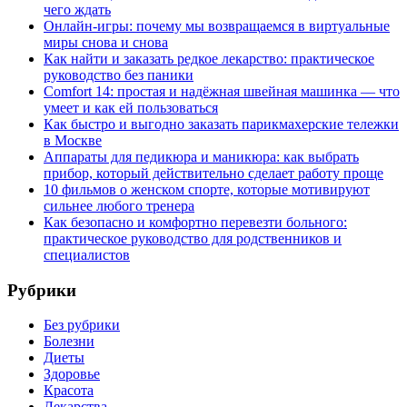
чего ждать
Онлайн-игры: почему мы возвращаемся в виртуальные
миры снова и снова
Как найти и заказать редкое лекарство: практическое
руководство без паники
Comfort 14: простая и надёжная швейная машинка — что
умеет и как ей пользоваться
Как быстро и выгодно заказать парикмахерские тележки
в Москве
Аппараты для педикюра и маникюра: как выбрать
прибор, который действительно сделает работу проще
10 фильмов о женском спорте, которые мотивируют
сильнее любого тренера
Как безопасно и комфортно перевезти больного:
практическое руководство для родственников и
специалистов
Рубрики
Без рубрики
Болезни
Диеты
Здоровье
Красота
Лекарства