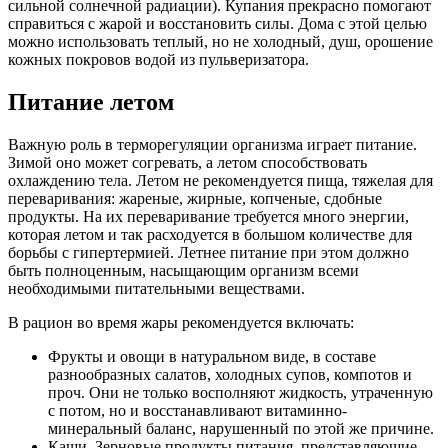
сильной солнечной радиации). Купания прекрасно помогают
справиться с жарой и восстановить силы. Дома с этой целью
можно использовать теплый, но не холодный, душ, орошение
кожных покровов водой из пульверизатора.
Питание летом
Важную роль в терморегуляции организма играет питание.
Зимой оно может согревать, а летом способствовать
охлаждению тела. Летом не рекомендуется пища, тяжелая для
переваривания: жареные, жирные, копченые, сдобные
продукты. На их переваривание требуется много энергии,
которая летом и так расходуется в большом количестве для
борьбы с гипертермией. Летнее питание при этом должно
быть полноценным, насыщающим организм всеми
необходимыми питательными веществами.
В рацион во время жары рекомендуется включать:
Фрукты и овощи в натуральном виде, в составе
разнообразных салатов, холодных супов, компотов и
проч. Они не только восполняют жидкость, утраченную
с потом, но и восстанавливают витаминно-
минеральный баланс, нарушенный по этой же причине.
Каши. Зерновые продукты питания, представляющие