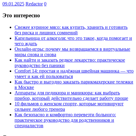
09.01.2025
Redactor
0
Это интересно
Свежее куриное мясо: как купить, хранить и готовить
без риска и лишних сомнений
Капельница от алкоголя: что это такое, когда помогает и
чего ждать
Онлайн-игры: почему мы возвращаемся в виртуальные
миры снова и снова
Как найти и заказать редкое лекарство: практическое
руководство без паники
Comfort 14: простая и надёжная швейная машинка — что
умеет и как ей пользоваться
Как быстро и выгодно заказать парикмахерские тележки
в Москве
Аппараты для педикюра и маникюра: как выбрать
прибор, который действительно сделает работу проще
10 фильмов о женском спорте, которые мотивируют
сильнее любого тренера
Как безопасно и комфортно перевезти больного:
практическое руководство для родственников и
специалистов