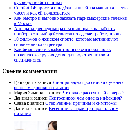
руководство без паники
Comfort 14: простая и надёжная швейная машинка — что
умеет и как ей пользоваться
Как быстро и выгодно заказать парикмахерские тележки
в Москве
Аппараты для педикюра и маникюра: как выбрать
прибор, который действительно сделает работу проще
10 фильмов о женском спорте, которые мотивируют
сильнее любого тренера
Как безопасно и комфортно перевезти больного:
практическое руководство для родственников и
специалистов
Свежие комментарии
Григорий
к записи
Японцы научат российских ученых
основам здорового питания
Мария Зимина
к записи
Что такое рассеянный склероз?
Даниил
к записи
Лептоспироз: чем опасна инфекция?
Савва
к записи
Отек Рейнке: причины и симптомы
Даниил
к записи
Весенний завтрак при правильном
питании