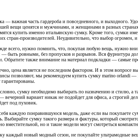
а — важная часть гардероба и повседневного, и выходного. Удоб
ошей вещи ценятся и мужчинами, и женщинами в разных странах
мятся купить именно итальянскую сумку. Кроме того, сумки им
их стран-производителей. Неудивительно, что выбор огромен, и
де всего, нужно помнить, что, покупая любую вещь, нужно вни
 — быть ровными, без пропусков и разрывов. Вся фурнитура до
и. Обратите также внимание на материал подкладки — самые про
чно, цена является не последним фактором. И в этом вопросе вы
нсы позволяют, мы рекомендуем купить сумку marino orlandi —
т гарантированы.
словно, сумку необходимо выбирать по назначению и стилю, а т
 — вечерний вариант никак не подойдет для офиса, а строгий де
йдет под пуховик.
себя каждую понравившуюся модель, даже если вы покупаете сум
ь. Выбирайте сумку такого размера и фактуры, который смотритс
о вместительной, но и такие модели могут смотреться компактн
мку каждый новый модный сезон, не покупайте ультрамодные в