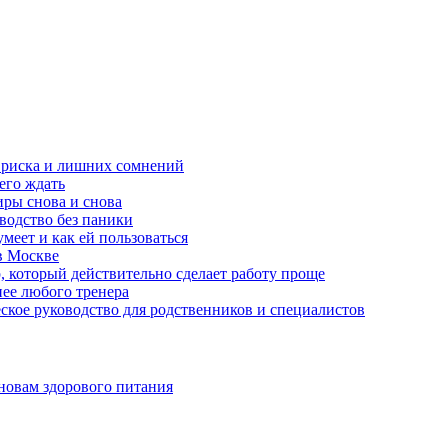
з риска и лишних сомнений
чего ждать
ры снова и снова
оводство без паники
меет и как ей пользоваться
в Москве
, который действительно сделает работу проще
нее любого тренера
еское руководство для родственников и специалистов
новам здорового питания