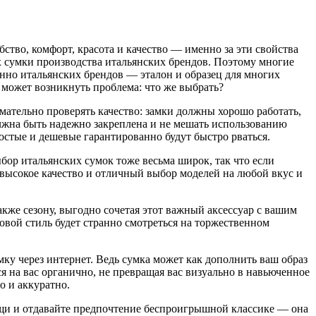
ство, комфорт, красота и качество — именно за эти свойства
 сумки производства итальянских брендов. Поэтому многие
енно итальянских брендов — эталон и образец для многих
 может возникнуть проблема: что же выбрать?
мательно проверять качество: замки должны хорошо работать,
лжна быть надежно закреплена и не мешать использованию
стые и дешевые гарантированно будут быстро рваться.
бор итальянских сумок тоже весьма широк, так что если
 высокое качество и отличный выбор моделей на любой вкус и
акже сезону, выгодно сочетая этот важный аксессуар с вашим
ловой стиль будет странно смотреться на торжественном
ку через интернет. Ведь сумка может как дополнить ваш образ
я на вас органично, не превращая вас визуально в навьюченное
о и аккуратно.
ещи и отдавайте предпочтение беспроигрышной классике — она