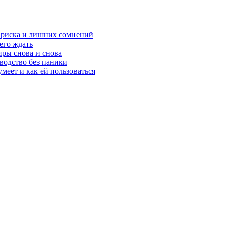
з риска и лишних сомнений
чего ждать
ры снова и снова
оводство без паники
меет и как ей пользоваться