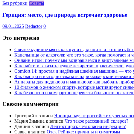
Без рубрики
Советы
Гериция: место, где природа встречает здоровье
09.01.2025
Redactor
0
Это интересно
Свежее куриное мясо: как купить, хранить и готовить бе
Капельница от алкоголя: что это такое, когда помогает и 
Онлайн-игры: почему мы возвращаемся в виртуальные ми
Как найти и заказать редкое лекарство: практическое рук
Comfort 14: простая и надёжная швейная машинка — что у
Как быстро и выгодно заказать парикмахерские тележки 
Аппараты для педикюра и маникюра: как выбрать прибор
10 фильмов о женском спорте, которые мотивируют силь
Как безопасно и комфортно перевезти больного: практич
Свежие комментарии
Григорий
к записи
Японцы научат российских ученых ос
Мария Зимина
к записи
Что такое рассеянный склероз?
Даниил
к записи
Лептоспироз: чем опасна инфекция?
Савва
к записи
Отек Рейнке: причины и симптомы