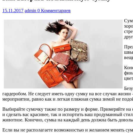
15.11.2017
admin
0 Комментариев
Сумк
хор
стре
друг
Преж
швы
вещ
Коне
фина
цве
Безу
гардеробом. Не следует иметь одну сумку на все случаи жизни
мероприятии, равно как и легкая пляжная сумка зимой не подо
Выбирайте сумочку также по размеру и форме. Примеряйте на 
и сделать вас красивее, так и испортить ваш продуманный стил
животное. Конечно, сумка на каждый день должна быть довольн
Если вы не располагаете возможностью и желанием менять су