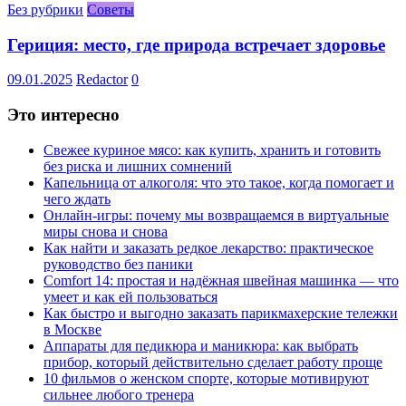
Без рубрики
Советы
Гериция: место, где природа встречает здоровье
09.01.2025
Redactor
0
Это интересно
Свежее куриное мясо: как купить, хранить и готовить
без риска и лишних сомнений
Капельница от алкоголя: что это такое, когда помогает и
чего ждать
Онлайн-игры: почему мы возвращаемся в виртуальные
миры снова и снова
Как найти и заказать редкое лекарство: практическое
руководство без паники
Comfort 14: простая и надёжная швейная машинка — что
умеет и как ей пользоваться
Как быстро и выгодно заказать парикмахерские тележки
в Москве
Аппараты для педикюра и маникюра: как выбрать
прибор, который действительно сделает работу проще
10 фильмов о женском спорте, которые мотивируют
сильнее любого тренера