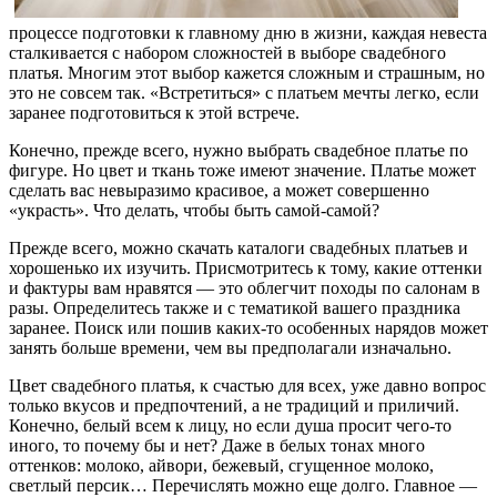
процессе подготовки к главному дню в жизни, каждая невеста
сталкивается с набором сложностей в выборе свадебного
платья. Многим этот выбор кажется сложным и страшным, но
это не совсем так. «Встретиться» с платьем мечты легко, если
заранее подготовиться к этой встрече.
Конечно, прежде всего, нужно выбрать свадебное платье по
фигуре. Но цвет и ткань тоже имеют значение. Платье может
сделать вас невыразимо красивое, а может совершенно
«украсть». Что делать, чтобы быть самой-самой?
Прежде всего, можно скачать каталоги свадебных платьев и
хорошенько их изучить. Присмотритесь к тому, какие оттенки
и фактуры вам нравятся — это облегчит походы по салонам в
разы. Определитесь также и с тематикой вашего праздника
заранее. Поиск или пошив каких-то особенных нарядов может
занять больше времени, чем вы предполагали изначально.
Цвет свадебного платья, к счастью для всех, уже давно вопрос
только вкусов и предпочтений, а не традиций и приличий.
Конечно, белый всем к лицу, но если душа просит чего-то
иного, то почему бы и нет? Даже в белых тонах много
оттенков: молоко, айвори, бежевый, сгущенное молоко,
светлый персик… Перечислять можно еще долго. Главное —