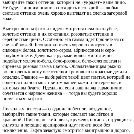
выбирайте такой оттенок, который не «украдет» ваше лицо.
Не будет лишним немного походить в солярий — любые
светлые оттенки очень хорошо выглядят на слегка загорелой
коже.
Выигрышно на фото и видео смотрятся нежно-голубые,
золотые оттенки и их сочетания, розоватые оттенки и
серебристые цвета. Особенно эта гамма идет брюнеткам со
светлой кожей. Блондинки очень хорошо смотрятся в
сияющем белом, золотисто-сером, абрикосовом и серо-
голубом цвете. Девушка с русыми волосами отлично
подойдет молочно-бела, бело-розовая, бело-зеленоватая и
сиренево-розовая гамма цветов. Обладательницам рыжих
волос очень к лицу все оттенки кремового и красные детали
отделки. Главное — выбирайте такой цвет платья, который не
сольётся полностью с цветом вашей кожи и интерьеров, в
которых вы будете. Идеально, если ваш наряд гармонично
сочетается с нарядом жениха — тогда вы будете хорошо
получаться на фото.
Поскольку невеста — создание небесное, воздушное,
выбирайте такие ткани, которые сделают вас лёгкое и
красивой. Шифон, легкий шелк, кружево, органза, струящиеся
силуэты и летящие драпировки идут почти всем без
исключения. Тафта зачастую смотрится выигрышно и дорого,