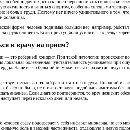
 особенно для тех, кто склонен переоценивать свою физическую
ю активность и заняться спортом, особенно силовыми тренировк
 но и боль в груди. Поэтому нет ничего удивительного в том, чт
н​ больницы.
ческой форме, человек поднимал большой вес, например, работал
на грудь пациента. Если приступ боли усилится, то речь, скоре
ся к врачу​ на прием?
руди — это реберный хондрит. При такой патологии происходит в
ия локальная болезненная чувствительность усиливается при ощ
и сердца. Чаще всего больной не может связать развитие недуга
ествует несколько теорий развития этого недуга. По одной из 
 бы то ни было, не стоит оставлять подобные симптомы без вни
сдать анализы. Если диагноз подтвердится, то врач назначит о
аступает через несколько дней или недель.
о человек сразу подозревает у себя инфаркт миокарда, но его м
сильную боль в верхней части живота, отдающую в левую полови