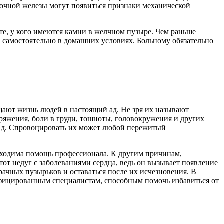
дочной железы могут появиться признаки механической
те, у кого имеются камни в желчном пузыре. Чем раньше
ь самостоятельно в домашних условиях. Больному обязательно
щают жизнь людей в настоящий ад. Не зря их называют
апряжения, боли в груди, тошноты, головокружения и других
. д. Спровоцировать их может любой пережитый
обходима помощь профессионала. К другим причинам,
 недуг с заболеваниями сердца, ведь он вызывает появление
рачных пузырьков и оставаться после их исчезновения. В
ифицированным специалистам, способным помочь избавиться от