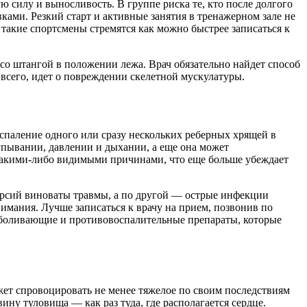
 силу и выносливость. В группе риска те, кто после долгого
ами. Резкий старт и активные занятия в тренажерном зале не
о такие спортсмены стремятся как можно быстрее записаться к
 со штангой в положении лежа. Врач обязательно найдет способ
е всего, идет о повреждении скелетной мускулатуры.
оспаление одного или сразу нескольких реберных хрящей в
упывании, давлении и дыхании, а еще она может
 с какими-либо видимыми причинами, что еще больше убеждает
версий виноваты травмы, а по другой — острые инфекции
мания. Лучше записаться к врачу​ на прием, позвонив по
безболивающие и противовоспалительные препараты, которые
ожет спровоцировать не менее тяжелое по своим последствиям
ну туловища — как раз туда, где располагается сердце.