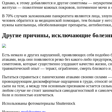
Однако, к этому добавляются и другие симптомы — неукротим
желтухи — пожелтение кожных покровов, потемнение мочи и о
В 70% случаев заложниками панкреатита являются лица, злоупо
человек обратится за медицинской помощью, тем больше у него
нужны капельницы, обезболивающие препараты, антибиотики, 
Другие причины, исключающие болезни
Есть немало и других нарушений, проявляющих себя подобно бо
атаками, ведь они появляются резко без какого-либо предупреж
симптомов, которые существенно ухудшают качество жизни, с
травматический опыт — теракт, ограбление, смерть близкого и 
Пытаться справиться с паническими атаками своими силами — 
провоцирующим дискомфортные ощущения в груди, относят опо
сыпи на теле, а между тем основным признаком остается сильна
любом случае не стоит заниматься самодиагностикой и самол
боли и полностью излечиться.
Использованы фотоматериалы Shutterstock
Источник:
medaboutme.ru