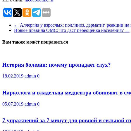
←
Аллергия у взрослых: поллиноз, дерматит, реакции на
Новые правила ОМС: что даст переоценка населения?
→
Вам также может понравиться
История болезни: почему пропадает слух?
18.02.2019
admin
0
Нарколога и владельца медцентра обвиняют в см
05.07.2019
admin
0
7 упражнений за 7 минут для ровной и сильной с