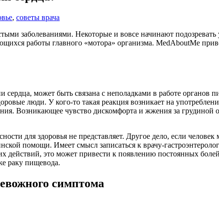
овье
,
советы врача
стыми заболеваниями. Некоторые и вовсе начинают подозревать у
сающихся работы главного «мотора» организма. MedAboutMe при
ни сердца, может быть связана с неполадками в работе органов 
оровые люди. У кого-то такая реакция возникает на употреблен
ания. Возникающее чувство дискомфорта и жжения за грудиной 
ности для здоровья не представляет. Другое дело, если человек
кой помощи. Имеет смысл записаться к врачу​-гастроэнтеролог
 действий, это может привести к появлению постоянных болей в
же раку пищевода.
евожного симптома