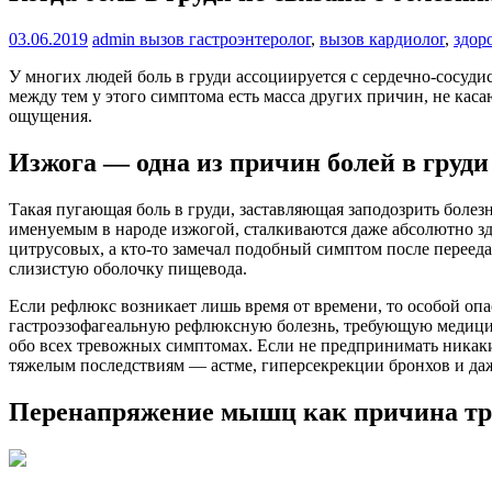
03.06.2019
admin
вызов гастроэнтеролог
,
вызов кардиолог
,
здор
У многих людей боль в груди ассоциируется с сердечно-сосуди
между тем у этого симптома есть масса других причин, не ка
ощущения.
Изжога — одна из причин болей в груди
Такая пугающая боль в груди, заставляющая заподозрить болез
именуемым в народе изжогой, сталкиваются даже абсолютно зд
цитрусовых, а кто-то замечал подобный симптом после переед
слизистую оболочку пищевода.
Если рефлюкс возникает лишь время от времени, то особой опас
гастроэзофагеальную рефлюксную болезнь, требующую медицинс
обо всех тревожных симптомах. Если не предпринимать никаких
тяжелым последствиям — астме, гиперсекрекции бронхов и да
Перенапряжение мышц как причина тр