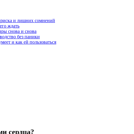
з риска и лишних сомнений
чего ждать
ры снова и снова
оводство без паники
меет и как ей пользоваться
ями сердца?