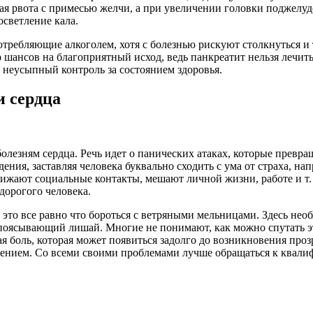
ая рвота с примесью желчи, а при увеличении головки поджелу
светление кала.
требляющие алкоголем, хотя с болезнью рискуют столкнуться и 
 шансов на благоприятный исход, ведь панкреатит нельзя лечит
неусыпный контроль за состоянием здоровья.
 сердца
лезням сердца. Речь идет о панических атаках, которые превра
дения, заставляя человека буквально сходить с ума от страха, н
нижают социальные контакты, мешают личной жизни, работе и т
дорогого человека.
это все равно что бороться с ветряными мельницами. Здесь не
ясывающий лишай. Многие не понимают, как можно спутать этот
я боль, которая может появиться задолго до возникновения проз
ечением. Со всеми своими проблемами лучше обращаться к квал