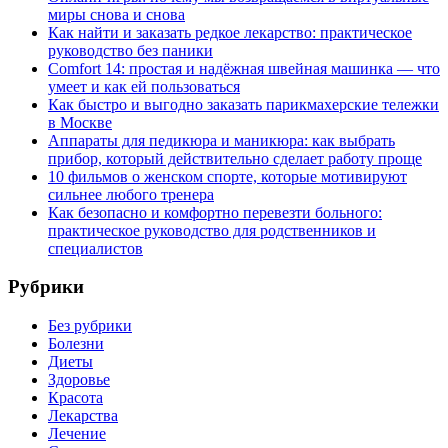
миры снова и снова
Как найти и заказать редкое лекарство: практическое
руководство без паники
Comfort 14: простая и надёжная швейная машинка — что
умеет и как ей пользоваться
Как быстро и выгодно заказать парикмахерские тележки
в Москве
Аппараты для педикюра и маникюра: как выбрать
прибор, который действительно сделает работу проще
10 фильмов о женском спорте, которые мотивируют
сильнее любого тренера
Как безопасно и комфортно перевезти больного:
практическое руководство для родственников и
специалистов
Рубрики
Без рубрики
Болезни
Диеты
Здоровье
Красота
Лекарства
Лечение