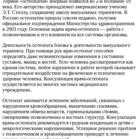
Термин «остеопатия» впервые появился во 2-й половине 19
века. Его авторство принадлежит американскому ученому
Э.Т. Стиллу, создавшему школу мануальных терапевтов. В
Россию остеопатия пришла совсем недавно, получив
официальное подтверждения Министерства здравоохранения
в 2003 году. Основная задача врача-остеопата — работа с
позвоночником и его влиянием на все системы организма.
Деятельность остеопата близка к деятельности мануального
терапевта. При помощи рук врач-остеопат способен
определять даже незначительные изменения в состоянии
суставов, мышц и костей. Тело человека рассматривается как
единая система, любое нарушение в работе которой оказывает
отрицательное воздействие на физическое и психическое
здоровье человека. Консультация врача-остеопата
осуществляется во многих частных медицинских
учреждениях.
Остеопат занимается лечением заболеваний, связанных с
нарушением кровообращения, мышечными спазмами,
нарушением обмена веществ, гормональными сбоями,
смещениями позвоночника и костных структур. Консультация
врача-остеопата рекомендуется грудным младенцам и детям с
неврологическими нарушениями. Успешное решение проблем
с позвоночником и кровообращением приводит к лечению