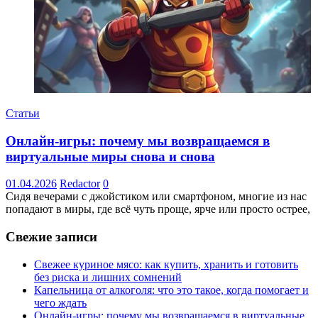
Статьи
Онлайн-игры: почему мы возвращаемся в
виртуальные миры снова и снова
01.04.2026
Redactor
0
Сидя вечерами с джойстиком или смартфоном, многие из нас
попадают в миры, где всё чуть проще, ярче или просто острее,
Свежие записи
Свежее куриное мясо: как купить, хранить и готовить
без риска и лишних сомнений
Капельница от алкоголя: что это такое, когда помогает и
чего ждать
Онлайн-игры: почему мы возвращаемся в виртуальные