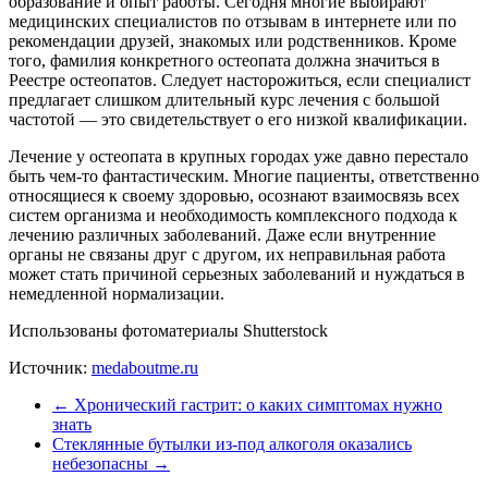
образование и опыт работы. Сегодня многие выбирают
медицинских специалистов по отзывам в интернете или по
рекомендации друзей, знакомых или родственников. Кроме
того, фамилия конкретного остеопата должна значиться в
Реестре остеопатов. Следует насторожиться, если специалист
предлагает слишком длительный курс лечения с большой
частотой — это свидетельствует о его низкой квалификации.
Лечение у остеопата в крупных городах уже давно перестало
быть чем-то фантастическим. Многие пациенты, ответственно
относящиеся к своему здоровью, осознают взаимосвязь всех
систем организма и необходимость комплексного подхода к
лечению различных заболеваний. Даже если внутренние
органы не связаны друг с другом, их неправильная работа
может стать причиной серьезных заболеваний и нуждаться в
немедленной нормализации.
Использованы фотоматериалы Shutterstock
Источник:
medaboutme.ru
←
Хронический гастрит: о каких симптомах нужно
знать
Стеклянные бутылки из-под алкоголя оказались
небезопасны
→