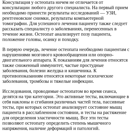
Консультация у остеопата ничем не отличается от
консультации любого другого специалиста. На первый прием
необходимо принести результаты исследований — УЗИ,
рентгеновские снимки, результаты компьютерной
томографии. Для успешного лечения пациенту также следует
рассказать специалисту о заболеваниях, перенесенных в
течение жизни. Остеопат анализирует позу пациента,
положение головы, осанку и походку.
В первую очередь, лечение остеопата необходимо пациентам с
нарушениями мозгового кровообращения или опорно-
двигательного аппарата. К показаниям для лечения относятся
также сниженный иммунитет, частые простудные
заболевания, болезни желудка и кишечника. К
противопоказаниям относятся некоторые психические
заболевания, тромбозы и тяжелые инфекции.
Исследования, проводимые остеопатом во время сеанса,
делятся на три категории. Это активные тесты, включающие в
себя наклоны и сгибания различных частей тела, пассивные
тесты, при которых остеопат анализирует состояние мышц
пациента в расслабленном состоянии, и тесты на растяжение
для определения эластичности мышц. Все эти тесты
позволяют остеопату определить степень мышечного
напряжения, наличие деформаций и патологий.