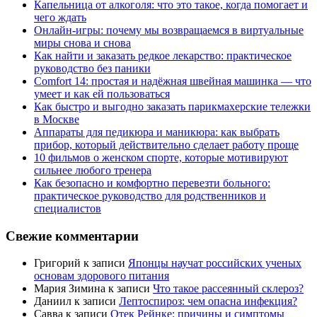
Капельница от алкоголя: что это такое, когда помогает и
чего ждать
Онлайн-игры: почему мы возвращаемся в виртуальные
миры снова и снова
Как найти и заказать редкое лекарство: практическое
руководство без паники
Comfort 14: простая и надёжная швейная машинка — что
умеет и как ей пользоваться
Как быстро и выгодно заказать парикмахерские тележки
в Москве
Аппараты для педикюра и маникюра: как выбрать
прибор, который действительно сделает работу проще
10 фильмов о женском спорте, которые мотивируют
сильнее любого тренера
Как безопасно и комфортно перевезти больного:
практическое руководство для родственников и
специалистов
Свежие комментарии
Григорий
к записи
Японцы научат российских ученых
основам здорового питания
Мария Зимина
к записи
Что такое рассеянный склероз?
Даниил
к записи
Лептоспироз: чем опасна инфекция?
Савва
к записи
Отек Рейнке: причины и симптомы