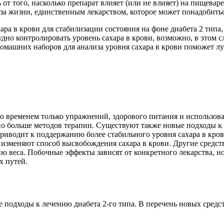
 от того, насколько препарат влияет (или не влияет) на пищевар
за жизни, единственным лекарством, которое может понадобиться
хара в крови для стабилизации состояния на фоне диабета 2 типа
рудно контролировать уровень сахара в крови, возможно, в этом
домашних наборов для анализа уровня сахара в крови поможет л
о временем только упражнений, здорового питания и использов
но больше методов терапии. Существуют также новые подходы к л
риводит к поддержанию более стабильного уровня сахара в кров
изменяют способ высвобождения сахара в крови. Другие средст
ю веса. Побочные эффекты зависят от конкретного лекарства, 
х путей.
 подходы к лечению диабета 2-го типа. В перечень новых средст