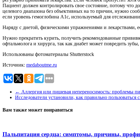
Пациент должен контролировать свое состояние, потому что до
целевого диапазона без объективных на то причин, нужно сооб
если уровень гемоглобина A1с, используемый для отслеживания
Наряду с диетой, физическими упражнениями и лекарствами, ес
Нужно прекратить курить, получить рекомендованные прививки
офтальмолога и хирурга, так как диабет может повредить зубы,
Использованы фотоматериалы Shutterstock
Источник:
medaboutme.ru
←
Аллергия или пищевая непереносимость: проблемы п
Исследователи установили, как правильно пользоваться 
Вам также может понравиться
Пальпитация сердца: симптомы, причины, проф