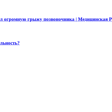
ил огромную грыжу позвоночника | Медицинская Р
альность?