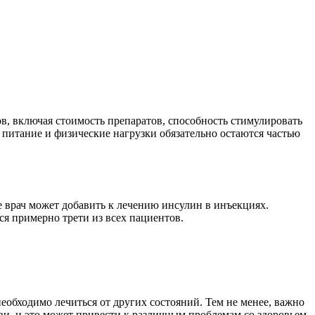
ов, включая стоимость препаратов, способность стимулировать
 питание и физические нагрузки обязательно остаются частью
ае врач может добавить к лечению инсулин в инъекциях.
ся примерно трети из всех пациентов.
еобходимо лечиться от других состояний. Тем не менее, важно
ови, и это может привести к различным проблемам со здоровьем.