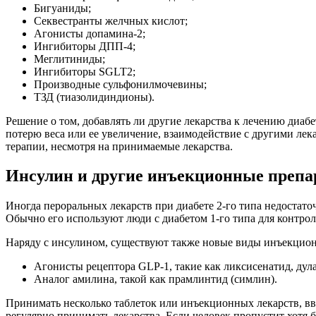
Бигуаниды;
Секвестранты желчных кислот;
Агонисты допамина-2;
Ингибиторы ДПП-4;
Меглитиниды;
Ингибиторы SGLT2;
Производные сульфонилмочевины;
ТЗД (тиазолидиндионы).
Решение о том, добавлять ли другие лекарства к лечению диаб
потерю веса или ее увеличение, взаимодействие с другими лек
терапии, несмотря на принимаемые лекарства.
Инсулин и другие инъекционные преп
Иногда пероральных лекарств при диабете 2-го типа недостато
Обычно его используют люди с диабетом 1-го типа для контроля
Наряду с инсулином, существуют также новые виды инъекционн
Агонисты рецептора GLP-1, такие как ликсисенатид, дула
Аналог амилина, такой как прамлинтид (симлин).
Принимать несколько таблеток или инъекционных лекарств, вво
регулярно принимать лекарства. Если человек пропустит хотя б