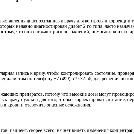
 выставления диагноза запись к врачу для контроля и коррекции
которых недавно диагностирован диабет 2-го типа, часто назна
отому, что они снижают риск осложнений, помогают контролиро
лярная запись к врачу, чтобы контролировать состояние, проверя
ециалистом по телефону +7 (499) 519-32-56​, для решения неотл
нижающих препаратов, потому что высокие дозы могут провоцир
сь к врачу нужна и для того, чтобы скорректировать питание, пе
ар в крови и отсрочить опасные осложнения.
в, пациент, скорее всего, начнет видеть изменения концентрации