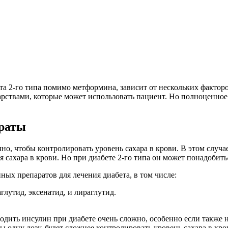
ета 2-го типа помимо метформина, зависит от нескольких фактор
арствами, которые может использовать пациент. Но полноценное
араты
чно, чтобы контролировать уровень сахара в крови. В этом случ
 сахара в крови. Но при диабете 2-го типа он может понадобить
ых препаратов для лечения диабета, в том числе:
глутид, эксенатид, и лираглутид.
дить инсулин при диабете очень сложно, особенно если также н
ы одну дозу, будет сложнее контролировать уровень сахара в кр