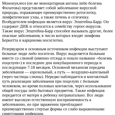
Мононуклеоз (он же моноцитарная ангина либо болезнь
Филатова) представляет собой заболевание вирусной
природы, поражающее преимущественно ротоглотку,
лимфатические узлы, а также печень и селезенку.
Возбудителем инфекции является вирус Эпштейна-Барр. Он
содержит ДНК и относится к семейству герпес-вирусов.
Также вирус Эпштейна-Барр способен вызывать другие, более
опасные заболевания, в число которых входят лимфома
Беркитта и карцинома носоглотки.
Резервуаром и основным источником инфекции выступают
больные люди либо носители. Вирус выделяется больным
вместе со слюной (именно отсюда и пошло название «болезнь
поцелуев») в последние дни инкубационного периода и
последующие 7-18 месяцев. Основной механизм передачи
заболевания — аэрозольный, а путь — воздушно-капельный
(через частицы слюны). Нередко наблюдается и контактный
путь реализации заболевания при поцелуях с больным
человеком, во время половых контактов, через использование
общей посуды либо бытовых предметов. Также инфекция​
передается от матери к ребенку интранатально. Все люди
имеют высокую естественную восприимчивость к
заболеванию, но при заражении преобладают
преимущественно стертые формы со слабо выраженными
симптомами инфекции.