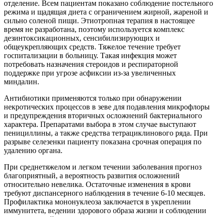
отделение. Всем пациентам показано соблюдение постельного
режима и щадящая диета с ограничением жирной, жареной и
сильно соленой пищи. Этиотропная терапия в настоящее
время не разработана, поэтому используется комплекс
дезинтоксикационных, сенсибилизирующих и
общеукрепляющих средств. Тяжелое течение требует
госпитализации в больницу. Такая инфекция может
потребовать назначения стероидов и респираторной
поддержке при угрозе асфиксии из-за увеличенных
миндалин.
Антибиотики​​ применяются только при обнаружении
некротических процессов в зеве для подавления микрофлоры
и предупреждения вторичных осложнений бактериального
характера. Препаратами выбора в этом случае выступают
пенициллины, а также средства тетрациклинового ряда. При
разрыве селезенки пациенту показана срочная операция по
удалению органа.
При среднетяжелом и легком течении заболевания прогноз
благоприятный, а вероятность развития осложнений
относительно невелика. Остаточные изменения в крови
требуют диспансерного наблюдения в течение 6-10 месяцев.
Профилактика мононуклеоза заключается в укреплении
иммунитета, ведении здорового образа жизни и соблюдении