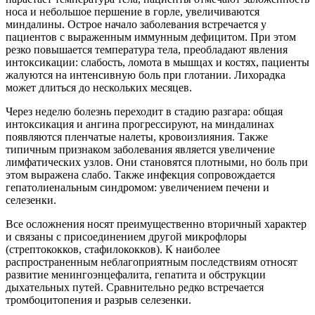
носа и небольшое першение в горле, увеличиваются
миндалины. Острое начало заболевания встречается у
пациентов с выраженным иммунным дефицитом. При этом
резко повышается температура тела, преобладают явления
интоксикации: слабость, ломота в мышцах и костях, пациенты
жалуются на интенсивную боль при глотании. Лихорадка
может длиться до нескольких месяцев.
Через неделю болезнь переходит в стадию разгара: общая
интоксикация и ангина прогрессируют, на миндалинах
появляются пленчатые налеты, кровоизлияния. Также
типичным признаком заболевания является увеличение
лимфатических узлов. Они становятся плотными, но боль при
этом выражена слабо. Также инфекция сопровождается
гепатолиенальным синдромом: увеличением печени и
селезенки.
Все осложнения носят преимущественно вторичный характер
и связаны с присоединением другой микрофлоры
(стрептококков, стафилококков). К наиболее
распространенным неблагоприятным последствиям относят
развитие менингоэнцефалита, гепатита и обструкции
дыхательных путей. Сравнительно редко встречается
тромбоцитопения и разрыв селезенки.