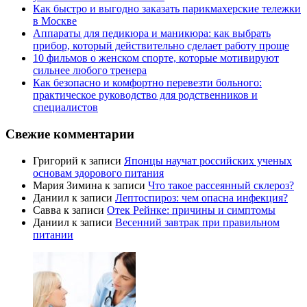
Как быстро и выгодно заказать парикмахерские тележки
в Москве
Аппараты для педикюра и маникюра: как выбрать
прибор, который действительно сделает работу проще
10 фильмов о женском спорте, которые мотивируют
сильнее любого тренера
Как безопасно и комфортно перевезти больного:
практическое руководство для родственников и
специалистов
Свежие комментарии
Григорий
к записи
Японцы научат российских ученых
основам здорового питания
Мария Зимина
к записи
Что такое рассеянный склероз?
Даниил
к записи
Лептоспироз: чем опасна инфекция?
Савва
к записи
Отек Рейнке: причины и симптомы
Даниил
к записи
Весенний завтрак при правильном
питании