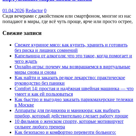
01.04.2026
Redactor
0
Сидя вечерами с джойстиком или смартфоном, многие из нас
попадают в миры, где всё чуть проще, ярче или просто острее,
Свежие записи
Свежее куриное мясо: как купить, хранить и готовить
без риска и лишних сомнений
Капельница от алкоголя: что это такое, когда помогает и
чего ждать
Онлайн-игры: почему мы возвращаемся в виртуальные
миры снова и снова
Как найти и заказать редкое лекарство: практическое
руководство без паники
Comfort 14: простая и надёжная швейная машинка — что
умеет и как ей пользоваться
Как быстро и выгодно заказать парикмахерские тележки
в Москве
Аппараты для педикюра и маникюра: как выбрать
прибор, который действительно сделает работу проще
10 фильмов о женском спорте, которые мотивируют
сильнее любого тренера
Как безопасно и комфортно перевезти больного: