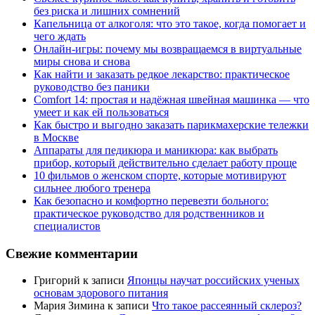
без риска и лишних сомнений
Капельница от алкоголя: что это такое, когда помогает и
чего ждать
Онлайн-игры: почему мы возвращаемся в виртуальные
миры снова и снова
Как найти и заказать редкое лекарство: практическое
руководство без паники
Comfort 14: простая и надёжная швейная машинка — что
умеет и как ей пользоваться
Как быстро и выгодно заказать парикмахерские тележки
в Москве
Аппараты для педикюра и маникюра: как выбрать
прибор, который действительно сделает работу проще
10 фильмов о женском спорте, которые мотивируют
сильнее любого тренера
Как безопасно и комфортно перевезти больного:
практическое руководство для родственников и
специалистов
Свежие комментарии
Григорий
к записи
Японцы научат российских ученых
основам здорового питания
Мария Зимина
к записи
Что такое рассеянный склероз?