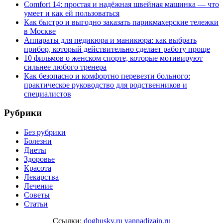
Comfort 14: простая и надёжная швейная машинка — что
умеет и как ей пользоваться
Как быстро и выгодно заказать парикмахерские тележки
в Москве
Аппараты для педикюра и маникюра: как выбрать
прибор, который действительно сделает работу проще
10 фильмов о женском спорте, которые мотивируют
сильнее любого тренера
Как безопасно и комфортно перевезти больного:
практическое руководство для родственников и
специалистов
Рубрики
Без рубрики
Болезни
Диеты
Здоровье
Красота
Лекарства
Лечение
Советы
Статьи
Ссылки:
doghusky.ru
vannadizain.ru