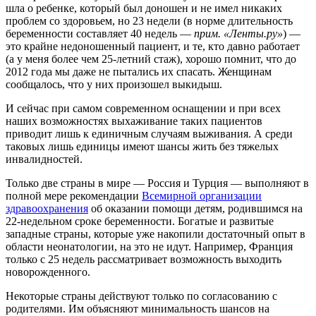
шла о ребенке, который был доношен и не имел никаких
проблем со здоровьем, но 23 недели (в норме длительность
беременности составляет 40 недель —
прим. «Ленты.ру»
) —
это крайне недоношенный пациент, и те, кто давно работает
(а у меня более чем 25-летний стаж), хорошо помнит, что до
2012 года мы даже не пытались их спасать. Женщинам
сообщалось, что у них произошел выкидыш.
И сейчас при самом современном оснащении и при всех
наших возможностях выхаживание таких пациентов
приводит лишь к единичным случаям выживания. А среди
таковых лишь единицы имеют шансы жить без тяжелых
инвалидностей.
Только две страны в мире — Россия и Турция — выполняют в
полной мере рекомендации
Всемирной организации
здравоохранения
об оказании помощи детям, родившимся на
22-недельном сроке беременности. Богатые и развитые
западные страны, которые уже накопили достаточный опыт в
области неонатологии, на это не идут. Например, Франция
только с 25 недель рассматривает возможность выходить
новорожденного.
Некоторые страны действуют только по согласованию с
родителями. Им объясняют минимальность шансов на