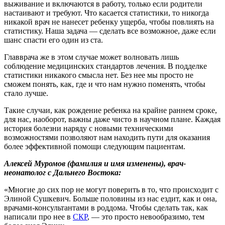
выживание и включаются в работу, только если родители
настаивают и требуют. Что касается статистики, то никогда
никакой врач не нанесет ребенку ущерба, чтобы повлиять на
статистику. Наша задача — сделать все возможное, даже если
шанс спасти его один из ста.
Главврача же в этом случае может волновать лишь
соблюдение медицинских стандартов лечения. В подделке
статистики никакого смысла нет. Без нее мы просто не
сможем понять, как, где и что нам нужно поменять, чтобы
стало лучше.
Такие случаи, как рождение ребенка на крайне раннем сроке,
для нас, наоборот, важны даже чисто в научном плане. Каждая
история болезни наряду с новыми техническими
возможностями позволяют нам находить пути для оказания
более эффективной помощи следующим пациентам.
Алексей Муромов (фамилия и имя изменены), врач-
неонатолог с Дальнего Востока:
«Многие до сих пор не могут поверить в то, что происходит с
Элиной Сушкевич. Больше половины из нас ездит, как и она,
врачами-консультантами в роддома. Чтобы сделать так, как
написали про нее в
СКР
, — это просто невообразимо, тем