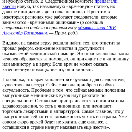
и нужную статью. В Следственном комитете
предлагали
ввести
новую, так называемую «врачебную» статью, но
дальше инициативы дело пока не пошло. При этом в
некоторых регионах уже работают следователи, которые
занимаются «врачебными ошибками» (
о создании
специального отдела в прошлом году
объявил глава СКР
Александр Бастрыкин
. — Прим. ред.
).
Видимо, на самом верху решили найти тех, кто ответит за
провал реформ, снижение качества и доступности
оказываемой медицинской помощи. Это простая логика: когда
человек обращается за помощью, он приходит не к чиновнику
или министру, а к врачу. Если врач не может оказать
качественную помощь, значит, он и виноват.
Поговорка, что врач заполняет все бумажки для следователя,
существовала всегда. Сейчас же она приобрела особую
актуальность. Проблема в том, что сейчас меньше половины
выпускников медицинских вузов идут работать по
специальности. Остальные пристраиваются в организаторы
здравоохранения, то есть в чиновники, или начинают
торговать лекарствами и аппаратурой. Самое главное, что у
выпускников сейчас есть возможность уехать из страны. Уже
совсем скоро врачей будет не хватать еще сильнее, а
оставшихся в стране начнут наказывать еще жестче».