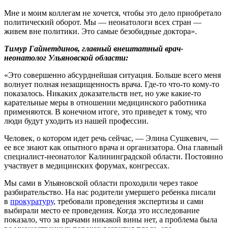
Мне и моим коллегам не хочется, чтобы это дело приобретало
политический оборот. Мы — неонатологи всех стран —
живем вне политики. Это самые безобидные доктора».
Тимур Гайнетдинов, главный внештатный врач-
неонатолог Ульяновской области:
«Это совершенно абсурднейшая ситуация. Больше всего меня
волнует полная незащищенность врача. Где-то что-то кому-то
показалось. Никаких доказательств нет, но уже какие-то
карательные меры в отношении медицинского работника
применяются. В конечном итоге, это приведет к тому, что
люди будут уходить из нашей профессии.
Человек, о котором идет речь сейчас, — Элина Сушкевич, —
ее все знают как опытного врача и организатора. Она главный
специалист-неонатолог Калининградской области. Постоянно
участвует в медицинских форумах, конгрессах.
Мы сами в Ульяновской области проходили через такое
разбирательство. На нас родители умершего ребенка писали
в
прокуратуру
, требовали проведения экспертизы и сами
выбирали место ее проведения. Когда это исследование
показало, что за врачами никакой вины нет, а проблема была