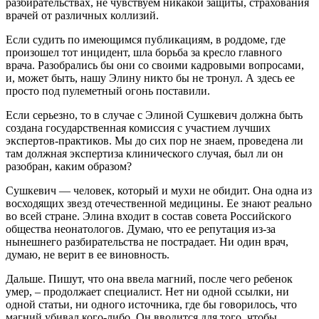
разбирательствах, не чувствуем никакой защиты, страхования
врачей от различных коллизий.
Если судить по имеющимся публикациям, в роддоме, где
произошел тот инцидент, шла борьба за кресло главного
врача. Разобрались бы они со своими кадровыми вопросами,
и, может быть, нашу Элину никто бы не тронул. А здесь ее
просто под пулеметный огонь поставили.
Если серьезно, то в случае с Элиной Сушкевич должна быть
создана государственная комиссия с участием лучших
экспертов-практиков. Мы до сих пор не знаем, проведена ли
там должная экспертиза клинического случая, был ли он
разобран, каким образом?
Сушкевич — человек, который и мухи не обидит. Она одна из
восходящих звезд отечественной медицины. Ее знают реально
во всей стране. Элина входит в состав совета Российского
общества неонатологов. Думаю, что ее репутация из-за
нынешнего разбирательства не пострадает. Ни один врач,
думаю, не верит в ее виновность.
Дальше. Пишут, что она ввела магний, после чего ребенок
умер, – продолжает специалист. Нет ни одной ссылки, ни
одной статьи, ни одного источника, где бы говорилось, что
магний убивал кого-либо. Он вводится для того, чтобы