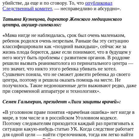
убийстве, да еще и по сговору. То, что
опубликовал
Следственный комитет
, — несправедливо и абсурдно».
Татьяна Кузнецова, директор Женского медицинского
центра, акушер-гинеколог:
«
Мама нигде не наблюдалась, срок был очень маленьким,
ребенок родился очень незрелым. Раньше бы эту ситуацию
классифицировали как «поздний выкидыш», сейчас же за
жизнь плода борются, даже если понимают, что в будущем у
него могут быть проблемы с развитием органов. В роддоме
решили вызвать реаниматолога из перинатального центра —
это значит, что никто этого ребенка убивать не хотел.
Сушкевич поняла, что не сможет довезти ребенка до своего
центра, поэтому и решила оказать помощь на месте. Не
получилось. Такие недоношенные дети выживают редко, даже
при современной аппаратуре и технологиях».
Семен Гальперин, президент «Лиги защиты врачей»:
«
В уголовном праве понятия «врачебная ошибка» нет нигде в
мире, в том числе и в российском Уголовном кодексе.
Поэтому следователям приходится каждый раз притягивать к
ситуации какую-нибудь статью УК. Когда следствие работает
для одной цели — найти стрелочников, тогда им легко найти