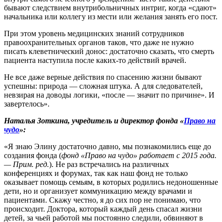
бывают следствием внутрибольничных интриг, когда «сдают»
начальника или коллегу из мести или желания занять его пост.
При этом уровень медицинских знаний сотрудников
правоохранительных органов таков, что даже не нужно
писать клеветнический донос: достаточно сказать, что смерть
пациента наступила после каких-то действий врачей.
Не все даже верные действия по спасению жизни бывают
успешны: природа — сложная штука. А для следователей,
невзирая на доводы логики, «после — значит по причине». И
завертелось».
Наталья Зоткина, учредитель и директор фонда «
Право на
чудо
»:
«Я знаю Элину достаточно давно, мы познакомились еще до
создания фонда (
фонд «Право на чудо» работает с 2015 года.
— Прим. ред.
). Не раз встречались на различных
конференциях и форумах, так как наш фонд не только
оказывает помощь семьям, в которых родились недоношенные
дети, но и организует коммуникацию между врачами и
пациентами. Скажу честно, я до сих пор не понимаю, что
происходит. Доктора, который каждый день спасал жизни
детей, за чьей работой мы постоянно следили, обвиняют в