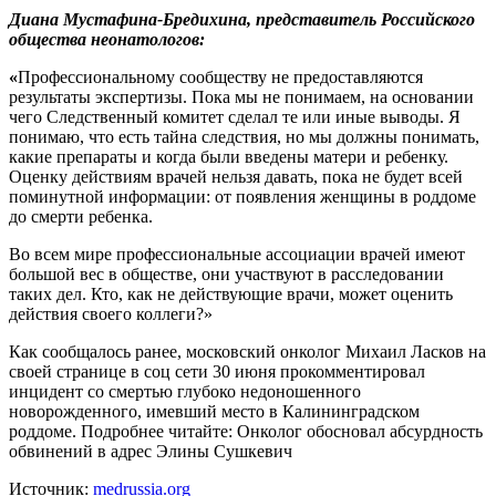
Диана Мустафина-Бредихина, представитель Российского
общества неонатологов:
«
Профессиональному сообществу не предоставляются
результаты экспертизы. Пока мы не понимаем, на основании
чего Следственный комитет сделал те или иные выводы. Я
понимаю, что есть тайна следствия, но мы должны понимать,
какие препараты и когда были введены матери и ребенку.
Оценку действиям врачей нельзя давать, пока не будет всей
поминутной информации: от появления женщины в роддоме
до смерти ребенка.
Во всем мире профессиональные ассоциации врачей имеют
большой вес в обществе, они участвуют в расследовании
таких дел. Кто, как не действующие врачи, может оценить
действия своего коллеги?»
Как сообщалось ранее, московский онколог Михаил Ласков на
своей странице в соц сети 30 июня прокомментировал
инцидент со смертью глубоко недоношенного
новорожденного, имевший место в Калининградском
роддоме. Подробнее читайте: Онколог обосновал абсурдность
обвинений в адрес Элины Сушкевич
Источник:
medrussia.org