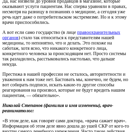
Да, нас низвели до уровня продавцов в магазине, которые
оказывают услуги пациентам. Нас сперва уравняли в правах,
несмотря на разницу в познаниях о медицине, а сегодня уже
речь идет даже о потребительском экстремизме. Но и к этому
врачи приспособились.
А вот если само государство (в лице
правоохранительных
органов
) стало так относиться к представителям нашей
медицины, то непонятно, что и делать. Это похоже на
саботаж, хотя ясно, что никакого конкретного лица,
конкретного человека за происходящим нет. Просто системы
так разладились, расстыковались настолько, что дальше
некуда.
Престижа в нашей профессии не осталось, авторитетности и
уважения к нам тоже нет. Бастовать мы, конечно, не будем, но
вот собирать подписи, искать какие-то другие способы
реагирования на произвол, которые не будут вредить нашим
пациентам, — обязательно».
Николай Степанов (фамилия и имя изменены), врач-
реаниматолог:
«В этом деле, как говорят сами доктора, «врача сажает врач».
Информация об этом деле явно дошла до ушей СКР от кого-то
внутри самого лечебного учреждения. Часто такие действия