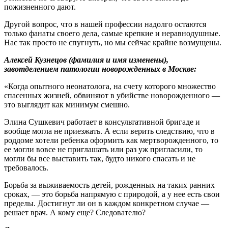
пожизненного дают.
Другой вопрос, что в нашей профессии надолго остаются
только фанаты своего дела, самые крепкие и неравнодушные.
Нас так просто не спугнуть, но мы сейчас крайне возмущены.
Алексей Кузнецов (фамилия и имя изменены),
завотделением патологии новорожденных в Москве:
«Когда опытного неонатолога, на счету которого множество
спасенных жизней, обвиняют в убийстве новорожденного —
это выглядит как минимум смешно.
Элина Сушкевич работает в консультативной бригаде и
вообще могла не приезжать. А если верить следствию, что в
роддоме хотели ребенка оформить как мертворожденного, то
ее могли вовсе не приглашать или раз уж пригласили, то
могли бы все выставить так, будто никого спасать и не
требовалось.
Борьба за выживаемость детей, рожденных на таких ранних
сроках, — это борьба напрямую с природой, а у нее есть свои
пределы. Достигнут ли он в каждом конкретном случае —
решает врач. А кому еще? Следователю?