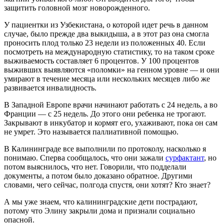
защитить головной мозг новорожденного.
У пациентки из Узбекистана, о которой идет речь в данном
случае, было прежде два выкидыша, а в этот раз она смогла
проносить плод только 23 недели из положенных 40. Если
посмотреть на международную статистику, то на таком сроке
выживаемость составляет 6 процентов. У 100 процентов
выживших выявляются «поломки» на генном уровне — и они
умирают в течение месяца или нескольких месяцев либо же
развивается инвалидность.
В Западной Европе врачи начинают работать с 24 недель, а во
Франции — с 25 недель. До этого они ребенка не трогают.
Закрывают в инкубатор и кормят его, ухаживают, пока он сам
не умрет. Это называется паллиативной помощью.
В Калининграде все выполнили по протоколу, насколько я
понимаю. Сперва сообщалось, что они зажали
сурфактант
, но
потом выяснилось, что нет. Говорили, что подделали
документы, а потом было доказано обратное. Другими
словами, чего сейчас, полгода спустя, они хотят? Кто знает?
А мы уже знаем, что калининградские дети пострадают,
потому что Элину закрыли дома и признали социально
опасной.