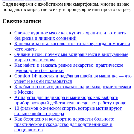
Сидя вечерами с джойстиком или смартфоном, многие из нас
попадают в миры, где всё чуть проще, ярче или просто острее,
Свежие записи
Свежее куриное мясо: как купить, хранить и готовить
без риска и лишних сомнений
Капельница от алкоголя: что это такое, когда помогает и
чего ждать
Онлайн-игры: почему мы возвращаемся в виртуальные
миры снова и снова
Как найти и заказать редкое лекарство: практическое
руководство без паники
Comfort 14: простая и надёжная швейная машинка — что
умеет и как ей пользоваться
Как быстро и выгодно заказать парикмахерские тележки
в Москве
Аппараты для педикюра и маникюра: как выбрать
прибор, который действительно сделает работу проще
10 фильмов о женском спорте, которые мотивируют
сильнее любого тренера
Как безопасно и комфортно перевезти больного:
практическое руководство для родственников и
специалистов