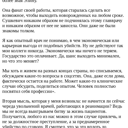
более зная Элину.
Она фанат своей работы, которая старалась сделать все
возможное, чтобы выходить новорожденных на любом сроке.
Сушкевич никаким образом не подчинялась этому главврачу
и никаким образом от нее не зависела. Они даже не были
знакомы толком.
Я как опытный врач не понимаю, в чем экономическая или
карьерная выгода от подобных убийств. Ну не действуют так
мои коллеги никогда. Экономически мы ничего не теряем.
Государство это оплачивает. Да, шанс выходить минимален,
но что это меняет?
Мы хоть и живем на разных концах страны, но списываемся,
обсуждаем какие-то вопросы в соцсетях. Она, даже если дома,
фактически остается на работе. Может какие-то клинические
случаи обсудить, поделиться опытом. Человек полностью
посвятил себя профессии».
Вторая мысль, которая у меня возникла: не начнется ли сейчас
череда увольнений врачей, работающих в реанимации? Ведь
мы не всегда выигрываем битву за жизнь пациентов.
Получается, любого из нас можно в этом случае привлечь, и
не за должностное преступление, а за преднамеренное
убийство по сговору. Я смотрел, что за это вплоть до