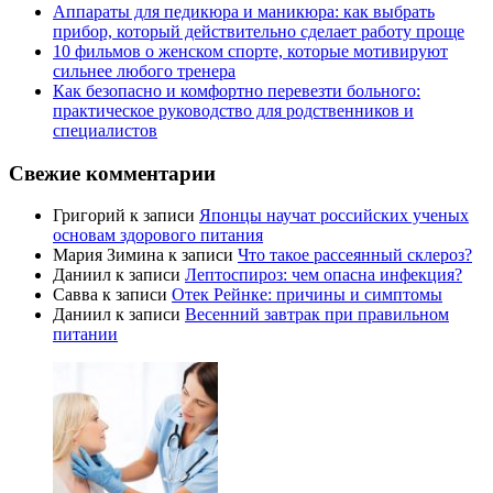
Аппараты для педикюра и маникюра: как выбрать
прибор, который действительно сделает работу проще
10 фильмов о женском спорте, которые мотивируют
сильнее любого тренера
Как безопасно и комфортно перевезти больного:
практическое руководство для родственников и
специалистов
Свежие комментарии
Григорий
к записи
Японцы научат российских ученых
основам здорового питания
Мария Зимина
к записи
Что такое рассеянный склероз?
Даниил
к записи
Лептоспироз: чем опасна инфекция?
Савва
к записи
Отек Рейнке: причины и симптомы
Даниил
к записи
Весенний завтрак при правильном
питании