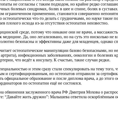
опаты не согласны с таким подходом, но крайне редко соглашают
ых болевых синдромах, болях в шее и спине, болях в суставах. 
ком ограниченном применении, становится совершенно непонятно
о остеопатически что-то делать с грудничками, но науке такие 
аев плохого исхода из-за отсутствия остеопатии неизвестно.
цинской среде, потому что никакие они не врачи, а массажист
 медицине. Да, оно легализовано, но на суть это нисколько не в
солютно безопасны и эффективны даже для младенцев, однако с
тает остеопатические манипуляции базово безопасными, но не 
 артрита), инфекционных заболеваниях, онкологии и болезнях кр
ерии, что ведёт к инсульту. К счастью, такие случаи редки.
пециальностью и этим сразу стали спекулировать на тему того, 
ным и сертифицированным, но остеопатов отправили за сертифик
ть официальное образование и после диплома врача, а до этого 
рдинаторов по остеопатии ещё не состоялся.
 на обвинения заслуженного врача РФ Дмитрия Мохова о распр
те: “Давайте жить дружно”: Малышева ответила оскорблённым о