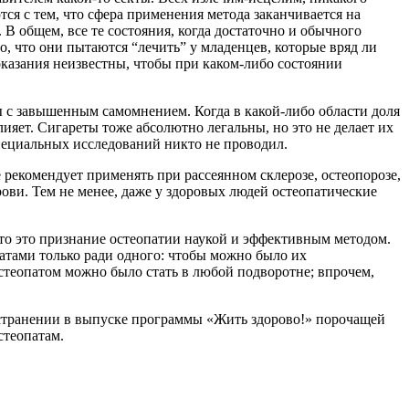
ся с тем, что сфера применения метода заканчивается на
В общем, все те состояния, когда достаточно и обычного
, что они пытаются “лечить” у младенцев, которые вряд ли
показания неизвестны, чтобы при каком-либо состоянии
ы с завышенным самомнением. Когда в какой-либо области доля
лияет. Сигареты тоже абсолютно легальны, но это не делает их
пециальных исследований никто не проводил.
рекомендует применять при рассеянном склерозе, остеопорозе,
ови. Тем не менее, даже у здоровых людей остеопатические
что это признание остеопатии наукой и эффективным методом.
атами только ради одного: чтобы можно было их
остеопатом можно было стать в любой подворотне; впрочем,
остранении в выпуске программы «Жить здорово!» порочащей
стеопатам.