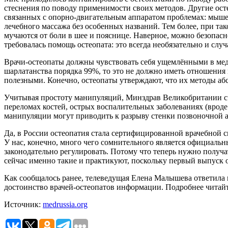
стеснения по поводу применимости своих методов. Другие осте
связанных с опорно-двигательным аппаратом проблемах: мышечн
лечебного массажа без особенных названий. Тем более, при та
мучаются от боли в шее и пояснице. Наверное, можно безопасн
требовалась помощь остеопата: это всегда необязательно и случ
Врачи-остеопаты должны чувствовать себя ущемлёнными в меди
шарлатанства порядка 99%, то это не должно иметь отношения к
полезными. Конечно, остеопаты утверждают, что их методы аб
Учитывая простоту манипуляций, Минздрав Великобритании счи
переломах костей, острых воспалительных заболеваниях (вроде
манипуляции могут приводить к разрыву стенки позвоночной арт
Да, в России остеопатия стала сертифицированной врачебной с
У нас, конечно, много чего сомнительного является официаль
законодательно регулировать. Потому что теперь нужно получа
сейчас именно такие и практикуют, поскольку первый выпуск о
Как сообщалось ранее, телеведущая Елена Малышева ответила
достоинство врачей-остеопатов информации. Подробнее читай
Источник:
medrussia.org