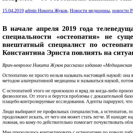
15.04.2019
admin
Никита Жуков
,
Новости медицины
,
новости 
В начале апреля 2019 года телеведу
специальности «остеопатия» не сущ
внештатный специалист по остеопат
Константина Эрнста повлиять на ситуа
Врач-невролог Никита Жуков рассказал изданию «Медицинская 
Остеопатию не просто нельзя называть настоящей наукой: она 
методом альтернативной медицины и называться наукой, потому
С остеопатией этого не произошло и вряд ли когда-либо произ
физиологии. От этого и берутся проблемы с доказательной ба
плацебо-контролируемые исследования. Адепты парируют, что и
Люди выбирают не профильных специалистов, а остеопатов, п
продолжают искать, от чего им может стать легче. И находят н
ложная, но кому-то действительно помогает почувствовать обл
Мне приходилось контактировать с остеопатами по поводу рабо