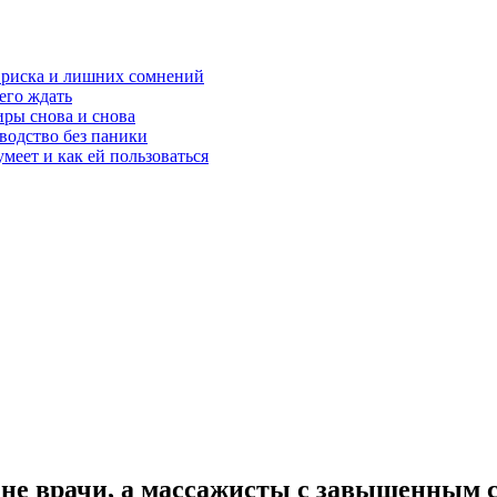
з риска и лишних сомнений
чего ждать
ры снова и снова
оводство без паники
меет и как ей пользоваться
и не врачи, а массажисты с завышенным