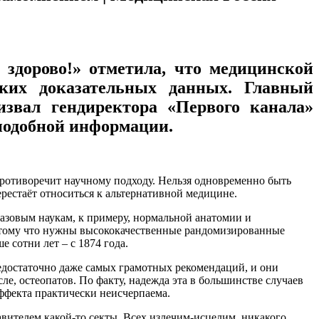
здорово!» отметила, что медицинской
аких доказательных данных. Главный
звал гендиректора «Первого канала»
 подобной информации.
противоречит научному подходу. Нельзя одновременно быть
рестаёт относиться к альтернативной медицине.
базовым наукам, к примеру, нормальной анатомии и
 потому что нужны высококачественные рандомизированные
 сотни лет – с 1874 года.
достаточно даже самых грамотных рекомендаций, и они
ле, остеопатов. По факту, надежда эта в большинстве случаев
эффекта практически неисчерпаема.
авителем какой-то секты. Всех излечим-исцелим, никакого