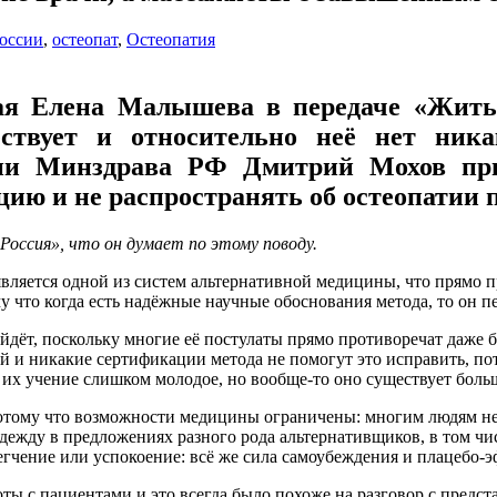
России
,
остеопат
,
Остеопатия
щая Елена Малышева в передаче «Жить 
ествует и относительно неё нет ник
ии Минздрава РФ Дмитрий Мохов при
цию и не распространять об остеопатии
Россия», что он думает по этому поводу.
является одной из систем альтернативной медицины, что прямо 
 что когда есть надёжные научные обоснования метода, то он пе
ойдёт, поскольку многие её постулаты прямо противоречат даже 
зой и никакие сертификации метода не помогут это исправить,
х учение слишком молодое, но вообще-то оно существует больше
отому что возможности медицины ограничены: многим людям не
адежду в предложениях разного рода альтернативщиков, в том чис
егчение или успокоение: всё же сила самоубеждения и плацебо-
ты с пациентами и это всегда было похоже на разговор с предст