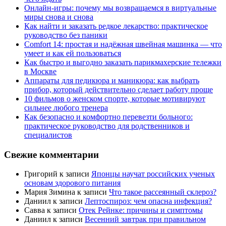
Онлайн-игры: почему мы возвращаемся в виртуальные
миры снова и снова
Как найти и заказать редкое лекарство: практическое
руководство без паники
Comfort 14: простая и надёжная швейная машинка — что
умеет и как ей пользоваться
Как быстро и выгодно заказать парикмахерские тележки
в Москве
Аппараты для педикюра и маникюра: как выбрать
прибор, который действительно сделает работу проще
10 фильмов о женском спорте, которые мотивируют
сильнее любого тренера
Как безопасно и комфортно перевезти больного:
практическое руководство для родственников и
специалистов
Свежие комментарии
Григорий
к записи
Японцы научат российских ученых
основам здорового питания
Мария Зимина
к записи
Что такое рассеянный склероз?
Даниил
к записи
Лептоспироз: чем опасна инфекция?
Савва
к записи
Отек Рейнке: причины и симптомы
Даниил
к записи
Весенний завтрак при правильном