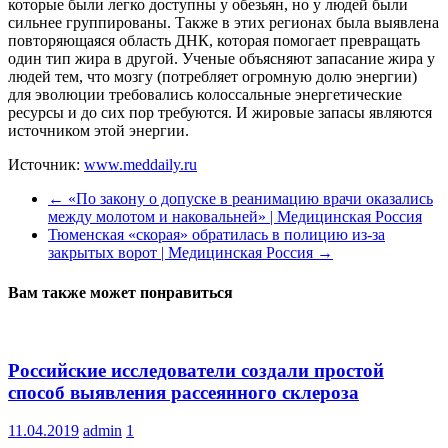
которые были легко доступны у обезьян, но у людей были
сильнее группированы. Также в этих регионах была выявлена
повторяющаяся область ДНК, которая помогает превращать
один тип жира в другой. Ученые объясняют запасание жира у
людей тем, что мозгу (потребляет огромную долю энергии)
для эволюции требовались колоссальные энергетические
ресурсы и до сих пор требуются. И жировые запасы являются
источником этой энергии.
Источник:
www.meddaily.ru
←
«По закону о допуске в реанимацию врачи оказались
между молотом и наковальней» | Медицинская Россия
Тюменская «скорая» обратилась в полицию из-за
закрытых ворот | Медицинская Россия
→
Вам также может понравиться
Российские исследователи создали простой
способ выявления рассеянного склероза
11.04.2019
admin
1