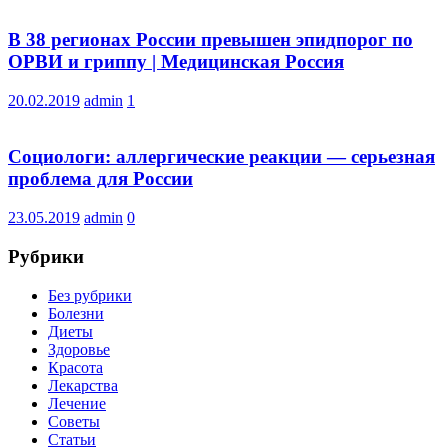
В 38 регионах России превышен эпидпорог по
ОРВИ и гриппу | Медицинская Россия
20.02.2019
admin
1
Социологи: аллергические реакции — серьезная
проблема для России
23.05.2019
admin
0
Рубрики
Без рубрики
Болезни
Диеты
Здоровье
Красота
Лекарства
Лечение
Советы
Статьи