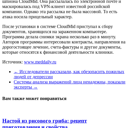
шпиона CloudMid. Она рассылалась по электронной почте и
маскировалась под VPN-клиент известной российской
компании. Однако эта рассылка не была массовой. То есть
атака носила прицельный характер.
После установки в системе CloudMid приступал к сбору
документов, хранящихся на зараженном компьютере.
Программа делала снимки экрана несколько раз в минуту.
Авторов программы интересовали контракты, направления на
дорогостоящее лечение, счета-фактуры и другие документы,
которые относятся к финансовой деятельности клиники.
Источник:
www.meddaily.ru
←
Исследователи рассказали, как обезопасить пожилых
людей от депрессии
Системы анализа выражений лица ненадежны, показали
эксперты
→
Вам также может понравиться
Настой из рисового гриба: рецепт
приготовления и свойства