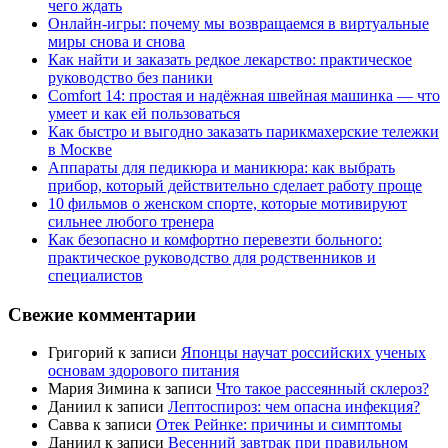
чего ждать
Онлайн-игры: почему мы возвращаемся в виртуальные
миры снова и снова
Как найти и заказать редкое лекарство: практическое
руководство без паники
Comfort 14: простая и надёжная швейная машинка — что
умеет и как ей пользоваться
Как быстро и выгодно заказать парикмахерские тележки
в Москве
Аппараты для педикюра и маникюра: как выбрать
прибор, который действительно сделает работу проще
10 фильмов о женском спорте, которые мотивируют
сильнее любого тренера
Как безопасно и комфортно перевезти больного:
практическое руководство для родственников и
специалистов
Свежие комментарии
Григорий
к записи
Японцы научат российских ученых
основам здорового питания
Мария Зимина
к записи
Что такое рассеянный склероз?
Даниил
к записи
Лептоспироз: чем опасна инфекция?
Савва
к записи
Отек Рейнке: причины и симптомы
Даниил
к записи
Весенний завтрак при правильном