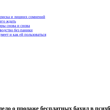
з риска и лишних сомнений
чего ждать
ры снова и снова
оводство без паники
меет и как ей пользоваться
дело о продаже бесплатных бахил в псих