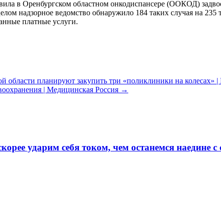
вила в Оренбургском областном онкодиспансере (ООКОД) задвое
целом надзорное ведомство обнаружило 184 таких случая на 235
занные платные услуги.
ой области планируют закупить три «поликлиники на колесах» |
авоохранения | Медицинская Россия
→
скорее ударим себя током, чем останемся наедине 