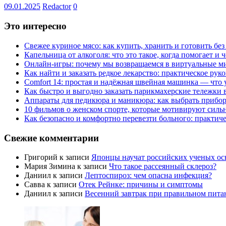
09.01.2025
Redactor
0
Это интересно
Свежее куриное мясо: как купить, хранить и готовить бе
Капельница от алкоголя: что это такое, когда помогает и 
Онлайн-игры: почему мы возвращаемся в виртуальные ми
Как найти и заказать редкое лекарство: практическое рук
Comfort 14: простая и надёжная швейная машинка — что у
Как быстро и выгодно заказать парикмахерские тележки 
Аппараты для педикюра и маникюра: как выбрать прибор
10 фильмов о женском спорте, которые мотивируют силь
Как безопасно и комфортно перевезти больного: практич
Свежие комментарии
Григорий
к записи
Японцы научат российских ученых ос
Мария Зимина
к записи
Что такое рассеянный склероз?
Даниил
к записи
Лептоспироз: чем опасна инфекция?
Савва
к записи
Отек Рейнке: причины и симптомы
Даниил
к записи
Весенний завтрак при правильном пита