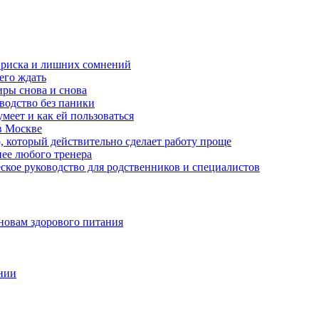
з риска и лишних сомнений
чего ждать
ры снова и снова
оводство без паники
меет и как ей пользоваться
в Москве
, который действительно сделает работу проще
нее любого тренера
еское руководство для родственников и специалистов
новам здорового питания
нии