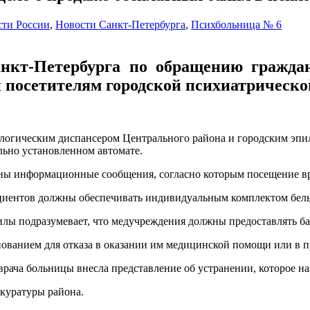
сти России
,
Новости Санкт-Петербурга
,
Психбольница № 6
нкт-Петербурга по обращению граждан
 посетителям городской психиатрическо
ологическим диспансером Центрального района и городским эпи
льно установленном автомате.
жены информационные сообщения, согласно которым посещение вр
циентов должны обеспечивать индивидуальным комплектом белья
илы подразумевает, что медучреждения должны предоставлять ба
нованием для отказа в оказании им медицинской помощи или в 
 врача больницы внесла представление об устранении, которое на
куратуры района.