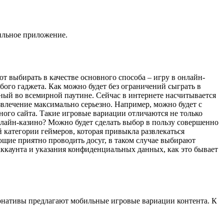
ильное приложение.
т выбирать в качестве основного способа – игру в онлайн-
бого гаджета. Как можно будет без ограничений сыграть в
ный во всемирной паутине. Сейчас в интернете насчитывается
влечение максимально серьезно. Например, можно будет с
ого сайта. Такие игровые вариации отличаются не только
онлайн-казино? Можно будет сделать выбор в пользу совершенно
 категории геймеров, которая привыкла развлекаться
щие приятно проводить досуг, в таком случае выбирают
аккаунта и указания конфиденциальных данных, как это бывает
тернативы предлагают мобильные игровые вариации контента. К