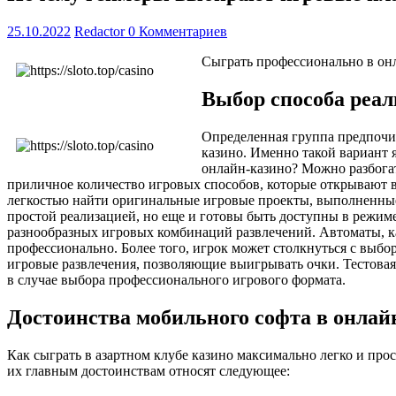
25.10.2022
Redactor
0 Комментариев
Сыграть профессионально в онл
Выбор способа реал
Определенная группа предпочит
казино. Именно такой вариант я
онлайн-казино? Можно разбогат
приличное количество игровых способов, которые открывают в
легкостью найти оригинальные игровые проекты, выполненные 
простой реализацией, но еще и готовы быть доступны в режиме
разнообразных игровых комбинаций развлечений. Автоматы, кар
профессионально. Более того, игрок может столкнуться с выб
игровые развлечения, позволяющие выигрывать очки. Тестовая 
в случае выбора профессионального игрового формата.
Достоинства мобильного софта в онлай
Как сыграть в азартном клубе казино максимально легко и пр
их главным достоинствам относят следующее: