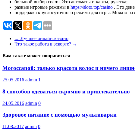
большой выбор софта. Это автоматы и карты, рулетка;
разные игровые режимы в
https://sloto.top/casino
. Это ден
поддержка круглосуточного режима для игры. Можно развл
←
Лучшее онлайн-казино
Что такое работа в эскорте?
→
Вам также может понравиться
Moroccanoil: только красота волос и ничего лишн
25.05.2016
admin
1
8 способов одеваться скромно и привлекательно
24.05.2016
admin
0
Здоровое питание с помощью мультиварки
11.08.2017
admin
0