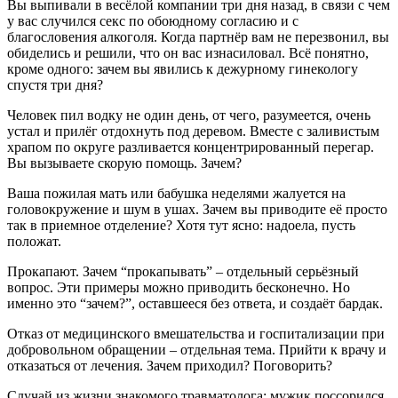
Вы выпивали в весёлой компании три дня назад, в связи с чем
у вас случился секс по обоюдному согласию и с
благословения алкоголя. Когда партнёр вам не перезвонил, вы
обиделись и решили, что он вас изнасиловал. Всё понятно,
кроме одного: зачем вы явились к дежурному гинекологу
спустя три дня?
Человек пил водку не один день, от чего, разумеется, очень
устал и прилёг отдохнуть под деревом. Вместе с заливистым
храпом по округе разливается концентрированный перегар.
Вы вызываете скорую помощь. Зачем?
Ваша пожилая мать или бабушка неделями жалуется на
головокружение и шум в ушах. Зачем вы приводите её просто
так в приемное отделение? Хотя тут ясно: надоела, пусть
положат.
Прокапают. Зачем “прокапывать” – отдельный серьёзный
вопрос. Эти примеры можно приводить бесконечно. Но
именно это “зачем?”, оставшееся без ответа, и создаёт бардак.
Отказ от медицинского вмешательства и госпитализации при
добровольном обращении – отдельная тема. Прийти к врачу и
отказаться от лечения. Зачем приходил? Поговорить?
Случай из жизни знакомого травматолога: мужик поссорился