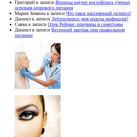
Григорий
к записи
Японцы научат российских ученых
основам здорового питания
Мария Зимина
к записи
Что такое рассеянный склероз?
Даниил
к записи
Лептоспироз: чем опасна инфекция?
Савва
к записи
Отек Рейнке: причины и симптомы
Даниил
к записи
Весенний завтрак при правильном
питании