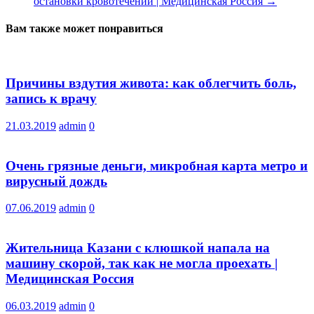
остановки кровотечений | Медицинская Россия
→
Вам также может понравиться
Причины вздутия живота: как облегчить боль,
запись к врачу
21.03.2019
admin
0
Очень грязные деньги, микробная карта метро и
вирусный дождь
07.06.2019
admin
0
Жительница Казани с клюшкой напала на
машину скорой, так как не могла проехать |
Медицинская Россия
06.03.2019
admin
0