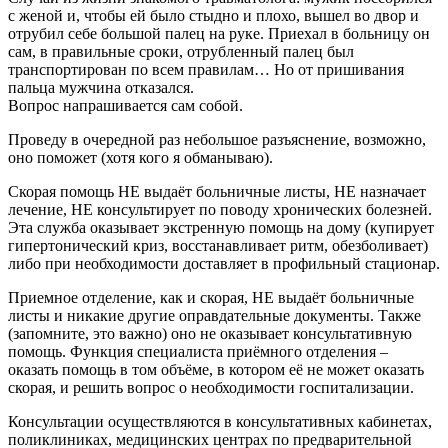
с женой и, чтобы ей было стыдно и плохо, вышел во двор и
отрубил себе большой палец на руке. Приехал в больницу он
сам, в правильные сроки, отрубленный палец был
транспортирован по всем правилам… Но от пришивания
пальца мужчина отказался.
Вопрос напрашивается сам собой.
Проведу в очередной раз небольшое разъяснение, возможно,
оно поможет (хотя кого я обманываю).
Скорая помощь НЕ выдаёт больничные листы, НЕ назначает
лечение, НЕ консультирует по поводу хронических болезней.
Эта служба оказывает экстренную помощь на дому (купирует
гипертонический криз, восстанавливает ритм, обезболивает)
либо при необходимости доставляет в профильный стационар.
Приемное отделение, как и скорая, НЕ выдаёт больничные
листы и никакие другие оправдательные документы. Также
(запомните, это важно) оно не оказывает консультативную
помощь. Функция специалиста приёмного отделения –
оказать помощь в том объёме, в котором её не может оказать
скорая, и решить вопрос о необходимости госпитализации.
Консультации осуществляются в консультативных кабинетах,
поликлиниках, медицинских центрах по предварительной