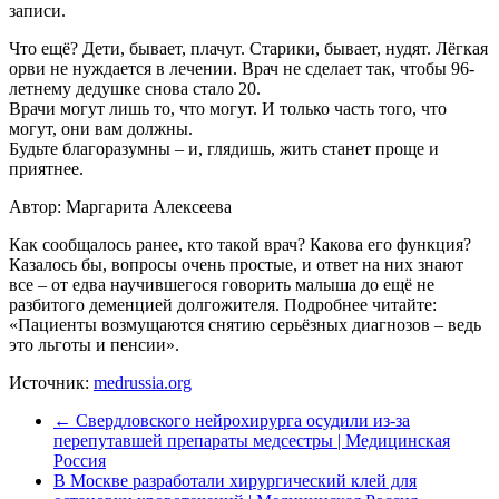
записи.
Что ещё? Дети, бывает, плачут. Старики, бывает, нудят. Лёгкая
орви не нуждается в лечении. Врач не сделает так, чтобы 96-
летнему дедушке снова стало 20.
Врачи могут лишь то, что могут. И только часть того, что
могут, они вам должны.
Будьте благоразумны – и, глядишь, жить станет проще и
приятнее.
Автор: Маргарита Алексеева
Как сообщалось ранее, кто такой врач? Какова его функция?
Казалось бы, вопросы очень простые, и ответ на них знают
все – от едва научившегося говорить малыша до ещё не
разбитого деменцией долгожителя. Подробнее читайте:
«Пациенты возмущаются снятию серьёзных диагнозов – ведь
это льготы и пенсии».
Источник:
medrussia.org
←
Свердловского нейрохирурга осудили из-за
перепутавшей препараты медсестры | Медицинская
Россия
В Москве разработали хирургический клей для