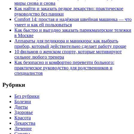
миры снова и снова
Как найти и заказать редкое лекарство: практическое
руководство без паники
Comfort 14: простая и надёжная швейная машинка — что
умеет и как ей пользоваться
Как быстро и выгодно заказать парикмахерские тележки
в Москве
Аппараты для педикюра и маникюра: как выбрать
прибор, который действительно сделает работу проще
10 фильмов о женском спорте, которые мотивируют
сильнее любого тренера
Как безопасно и комфортно перевезти больного:
практическое руководство для родственников и
специалистов
Рубрики
Без рубрики
Болезни
Диеты
Здоровье
Красота
Лекарства
Лечение
Советы